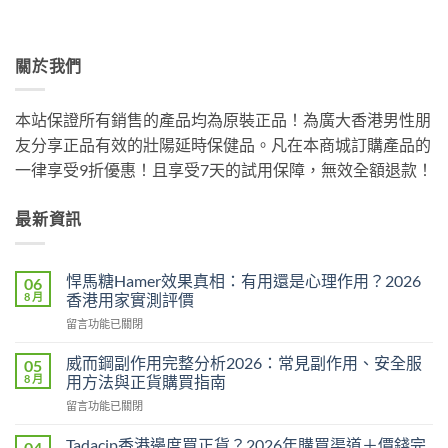
關於我們
本站保證所有銷售的產品均為原裝正品！為廣大香港男性朋
友分享正品有效的壯陽延時保健品。凡在本商城訂購產品的
一律享受9折優惠！且享受7天的試用保障，無效全額退款！
最新資訊
悍馬糖Hamer效果真相：有用還是心理作用？2026
06
8 月
香港用家實測評價
在
留言功能已關閉
〈悍
馬
威而鋼副作用完整分析2026：常見副作用、安全服
05
糖
8 月
用方法與正貨購買指南
Hamer
在
留言功能已關閉
效
〈威
果
而
真
Tadacip香港邊度買正貨？2026年購買渠道＋價錢完
04