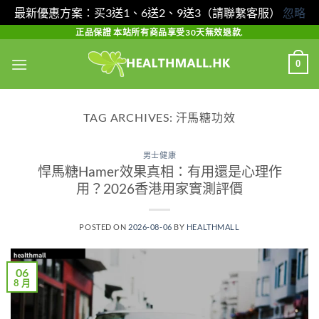
最新優惠方案：买3送1、6送2、9送3（請聯繫客服）
忽略
Skip
正品保證 本站所有商品享受30天無效退款.
to
0
content
TAG ARCHIVES:
汗馬糖功效
男士健康
悍馬糖Hamer效果真相：有用還是心理作
用？2026香港用家實測評價
POSTED ON
2026-08-06
BY
HEALTHMALL
06
8 月