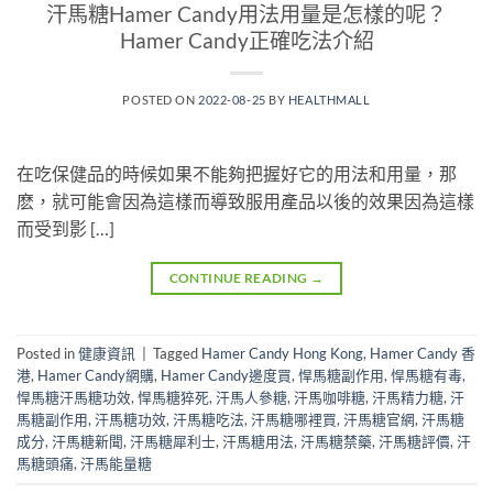
汗馬糖Hamer Candy用法用量是怎樣的呢？
Hamer Candy正確吃法介紹
POSTED ON
2022-08-25
BY
HEALTHMALL
在吃保健品的時候如果不能夠把握好它的用法和用量，那
麽，就可能會因為這樣而導致服用產品以後的效果因為這樣
而受到影 […]
CONTINUE READING
→
Posted in
健康資訊
|
Tagged
Hamer Candy Hong Kong
,
Hamer Candy 香
港
,
Hamer Candy網購
,
Hamer Candy邊度買
,
悍馬糖副作用
,
悍馬糖有毒
,
悍馬糖汗馬糖功效
,
悍馬糖猝死
,
汗馬人參糖
,
汗馬咖啡糖
,
汗馬精力糖
,
汗
馬糖副作用
,
汗馬糖功效
,
汗馬糖吃法
,
汗馬糖哪裡買
,
汗馬糖官網
,
汗馬糖
成分
,
汗馬糖新聞
,
汗馬糖犀利士
,
汗馬糖用法
,
汗馬糖禁藥
,
汗馬糖評價
,
汗
馬糖頭痛
,
汗馬能量糖