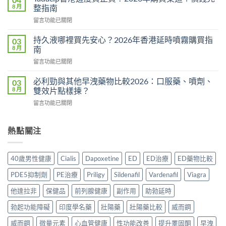
鋼
相：
8 月
整指南
副
有
在
留言功能已關閉
作
用
〈Tadacip
用
還
香
完
持久液哪裡買先安心？2026年香港延時噴霧購買指
03
是
港
整
8 月
南
心
邊
分
理
在
留言功能已關閉
度
析
作
〈持
買
2026：
用？
久
正
必利勁與其他早洩藥物比較2026：口服藥、噴劑、
03
常
2026
液
貨？
8 月
雙效片點樣揀？
見
香
哪
2026
副
港
在
留言功能已關閉
裡
年
作
用
〈必
買
購
用、
家
利
先
買
安
實
勁
熱點關注
安
渠
全
測
與
心？
道
服
評
其
2026
＋
用
價〉
他
年
價
40歲男性健康
Cialis
Dapoxetine
ED
ED治療
ED藥物比較
方
中
早
香
錢
法
洩
港
完
PDE5抑制劑
PE治療
Priligy
Sildenafil
Vardenafil
Viagra
與
藥
延
整
正
物
時
他達拉非
保健品
前列腺健康
副作用
助勃延時
指
貨
比
噴
南〉
購
較
勃起功能障礙
印度學名藥
壯陽藥
壯陽藥比較
威而鋼
霧
中
買
2026：
購
指
口
威而鋼
微量元素
心血管健康
性功能改善
提升睪固酮
早洩
買