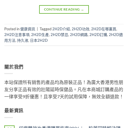
CONTINUE READING
→
Posted in
健康資訊
|
Tagged
2H2D介紹
,
2H2D功效
,
2H2D在哪裏買
,
2H2D注意事項
,
2H2D生產
,
2H2D禁忌
,
2H2D網路
,
2H2D訂購
,
2H2D適
用方法
,
持久液
,
日本2H2D
關於我們
本站保證所有銷售的產品均為原裝正品！為廣大香港男性朋
友分享正品有效的壯陽延時保健品。凡在本商城訂購產品的
一律享受9折優惠！且享受7天的試用保障，無效全額退款！
最新資訊