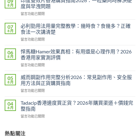
印度雙效片香港購買指南2026：一粒藥同時解決硬
09
8 月
度與早洩問題
在
留言功能已關閉
〈印
度
必利勁用法用量完整教學：幾時食？食幾多？正確
07
雙
8 月
食法一次講清楚
效
在
留言功能已關閉
片
〈必
香
利
港
悍馬糖Hamer效果真相：有用還是心理作用？2026
06
勁
購
8 月
香港用家實測評價
用
買
在
留言功能已關閉
法
指
〈悍
用
南
馬
量
威而鋼副作用完整分析2026：常見副作用、安全服
05
2026：
糖
完
8 月
用方法與正貨購買指南
一
Hamer
整
粒
在
留言功能已關閉
效
教
藥
〈威
果
學：
同
而
真
Tadacip香港邊度買正貨？2026年購買渠道＋價錢完
04
幾
時
鋼
相：
8 月
整指南
時
解
副
有
食？
決
在
留言功能已關閉
作
用
食
硬
〈Tadacip
用
還
幾
度
香
完
是
多？
與
港
熱點關注
整
心
正
早
邊
分
理
確