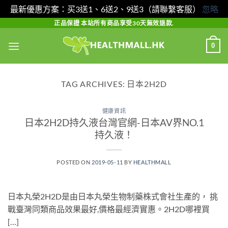
最新優惠方案：买3送1、6送2、9送3（請聯繫客服）
忽略
Skip
正品保證 本站所有商品享受30天無效退款.
to
0
content
TAG ARCHIVES:
日本2H2D
健康資訊
日本2H2D持久液台灣官網-日本AV界NO.1
持久液！
POSTED ON
2019-05-11
BY
HEALTHMALL
日本丸榮2H2D是由日本丸榮生物制藥株式會社生產的， 挑
戰臺灣同類商品效果最好,價格最經濟實惠。2H2D哪裡買
[…]