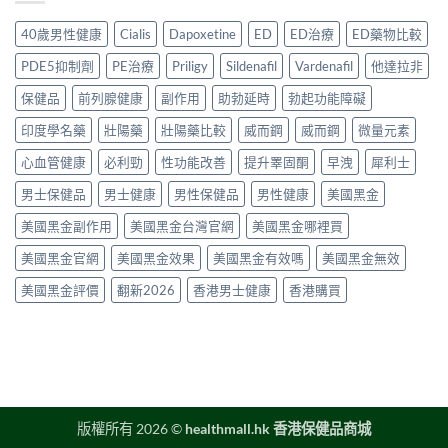
洩
度
析
作
食
問
買
2026：
用？
40歲男性健康
Cialis
Dapoxetine
ED
ED治療
ED藥物比較
法
題〉
正
常
2026
一
中
貨？
見
香
PDE5抑制劑
PE治療
Priligy
Sildenafil
Vardenafil
他達拉非
次
2026
副
港
講
年
作
保健品
前列腺健康
副作用
助勃延時
勃起功能障礙
用
清
購
用、
家
楚〉
買
印度學名藥
壯陽藥
壯陽藥比較
威而鋼
威而鋼
微量元素
安
實
中
渠
全
測
道
心血管健康
必利勁
性功能改善
提升睪固酮
早洩
犀利士
服
評
＋
用
價〉
男士保健品
男士健康
男性保健品
男性健康
美國黑金
價
方
中
錢
法
美國黑金副作用
美國黑金台灣官網
美國黑金哪裡買
完
與
整
正
美國黑金官網
美國黑金效果
美國黑金有效嗎
美國黑金無效
指
貨
南〉
購
美國黑金評價
翻新2026
香港男士健康
香港購買
中
買
指
南〉
中
版權所有 2026 ©
healthmall.hk 香港保健品商城