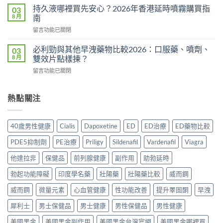
香
完
持久液哪裡買先安心？2026年香港延時噴霧購買指
03
是
港
整
8 月
南
心
邊
分
理
在
留言功能已關閉
度
析
作
〈持
買
2026：
用？
久
正
必利勁與其他早洩藥物比較2026：口服藥、噴劑、
03
常
2026
液
貨？
8 月
雙效片點樣揀？
見
香
哪
2026
副
港
在
留言功能已關閉
裡
年
作
用
〈必
買
購
用、
家
利
先
買
安
實
勁
熱點關注
安
渠
全
測
與
心？
道
服
評
其
2026
＋
用
價〉
他
年
價
40歲男性健康
Cialis
Dapoxetine
ED
ED治療
ED藥物比較
方
中
早
香
錢
法
洩
港
完
PDE5抑制劑
PE治療
Priligy
Sildenafil
Vardenafil
Viagra
與
藥
延
整
正
物
時
他達拉非
保健品
前列腺健康
副作用
助勃延時
指
貨
比
噴
南〉
購
較
勃起功能障礙
印度學名藥
壯陽藥
壯陽藥比較
威而鋼
霧
中
買
2026：
購
指
口
威而鋼
微量元素
心血管健康
性功能改善
提升睪固酮
早洩
買
南〉
服
指
中
犀利士
男士保健品
男士健康
男性保健品
男性健康
藥、
南〉
噴
中
美國黑金
美國黑金副作用
美國黑金台灣官網
美國黑金哪裡買
劑、