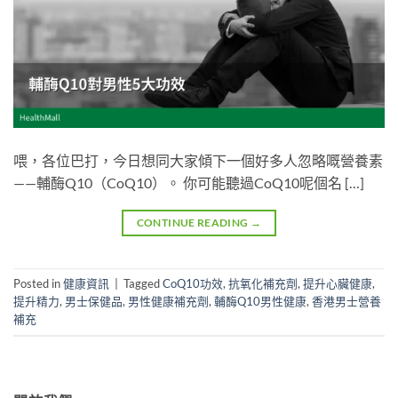
喂，各位巴打，今日想同大家傾下一個好多人忽略嘅營養素
——輔酶Q10（CoQ10）。 你可能聽過CoQ10呢個名 […]
CONTINUE READING
→
Posted in
健康資訊
|
Tagged
CoQ10功效
,
抗氧化補充劑
,
提升心臟健康
,
提升精力
,
男士保健品
,
男性健康補充劑
,
輔酶Q10男性健康
,
香港男士營養
補充