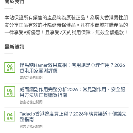
關於我們
本站保證所有銷售的產品均為原裝正品！為廣大香港男性朋
友分享正品有效的壯陽延時保健品。凡在本商城訂購產品的
一律享受9折優惠！且享受7天的試用保障，無效全額退款！
最新資訊
悍馬糖Hamer效果真相：有用還是心理作用？2026
06
8 月
香港用家實測評價
在
留言功能已關閉
〈悍
馬
威而鋼副作用完整分析2026：常見副作用、安全服
05
糖
8 月
用方法與正貨購買指南
Hamer
在
留言功能已關閉
效
〈威
果
而
真
Tadacip香港邊度買正貨？2026年購買渠道＋價錢完
04
鋼
相：
8 月
整指南
副
有
在
留言功能已關閉
作
用
〈Tadacip
用
還