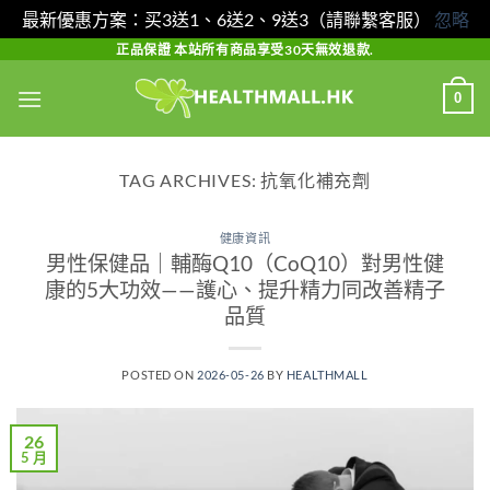
最新優惠方案：买3送1、6送2、9送3（請聯繫客服）
忽略
Skip
正品保證 本站所有商品享受30天無效退款.
to
0
content
TAG ARCHIVES:
抗氧化補充劑
健康資訊
男性保健品｜輔酶Q10（CoQ10）對男性健
康的5大功效——護心、提升精力同改善精子
品質
POSTED ON
2026-05-26
BY
HEALTHMALL
26
5 月