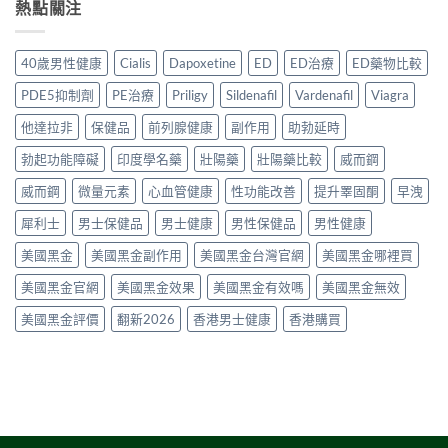
士
熱點關注
洩
港
完
與
30
藥
延
整
正
粒
物
時
指
貨
裝
比
噴
40歲男性健康
Cialis
Dapoxetine
ED
ED治療
ED藥物比較
南〉
購
香
較
霧
中
買
港
2026：
購
PDE5抑制劑
PE治療
Priligy
Sildenafil
Vardenafil
Viagra
指
購
口
買
南〉
買
服
他達拉非
保健品
前列腺健康
副作用
助勃延時
指
中
指
藥、
南〉
南
勃起功能障礙
印度學名藥
壯陽藥
壯陽藥比較
威而鋼
噴
中
2026：
劑、
Cialis
威而鋼
微量元素
心血管健康
性功能改善
提升睪固酮
早洩
雙
20mg
效
犀利士
男士保健品
男士健康
男性保健品
男性健康
正
片
貨
點
美國黑金
美國黑金副作用
美國黑金台灣官網
美國黑金哪裡買
價
樣
格、
揀？〉
美國黑金官網
美國黑金效果
美國黑金有效嗎
美國黑金無效
真
中
假
美國黑金評價
翻新2026
香港男士健康
香港購買
辨
別
與
使
用
建
議〉
中