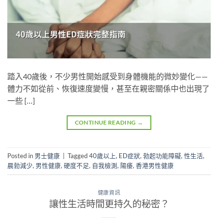
踏入40歲後，不少男性開始感受到身體機能的微妙變化——
體力不如從前、恢復速度變慢，甚至在親密關係中也出現了
一些 […]
CONTINUE READING
→
Posted in
男士健康
|
Tagged
40歲以上
,
ED症狀
,
勃起功能障礙
,
性生活
,
晨勃減少
,
男性健康
,
硬度不足
,
自我檢測
,
陽痿
,
香港男性健康
健康資訊
讓性生活時間更持久的秘密？