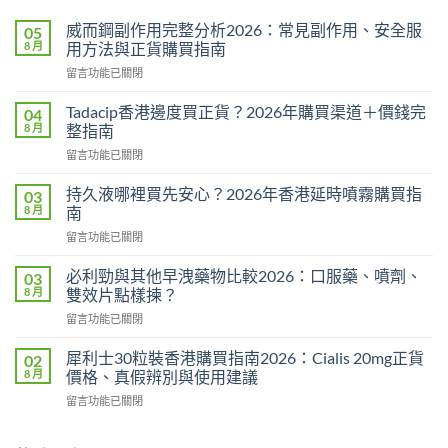
威而鋼副作用完整分析2026：常見副作用、安全服
05
8 月
用方法與正貨購買指南
在
留言功能已關閉
〈威
而
Tadacip香港邊度買正貨？2026年購買渠道＋價錢完
04
鋼
8 月
整指南
副
在
留言功能已關閉
作
〈Tadacip
用
香
完
持久液哪裡買先安心？2026年香港延時噴霧購買指
03
港
整
8 月
南
邊
分
在
留言功能已關閉
度
析
〈持
買
2026：
久
正
必利勁與其他早洩藥物比較2026：口服藥、噴劑、
03
常
液
貨？
8 月
雙效片點樣揀？
見
哪
2026
副
在
留言功能已關閉
裡
年
作
〈必
買
購
用、
利
先
犀利士30粒裝香港購買指南2026：Cialis 20mg正貨
02
買
安
勁
安
8 月
價格、真假辨別與使用建議
渠
全
與
心？
道
服
在
留言功能已關閉
其
2026
＋
用
〈犀
他
年
價
方
利
早
香
錢
法