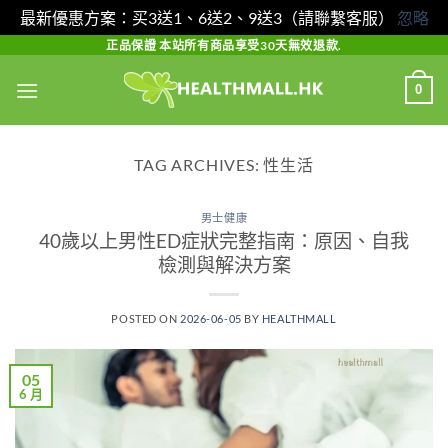
最新優惠方案：买3送1、6送2、9送3（請聯繫客服）
忽略
Skip
正品保證 本站所有商品享受30天無效退款.
to
0
content
TAG ARCHIVES:
性生活
男士健康
40歲以上男性ED症狀完整指南：原因、自我
檢測與解決方案
POSTED ON
2026-06-05
BY
HEALTHMALL
05
6 月