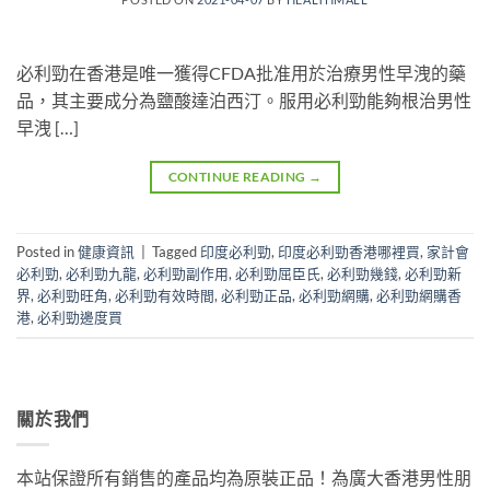
必利勁在香港是唯一獲得CFDA批准用於治療男性早洩的藥
品，其主要成分為鹽酸達泊西汀。服用必利勁能夠根治男性
早洩 […]
CONTINUE READING
→
Posted in
健康資訊
|
Tagged
印度必利勁
,
印度必利勁香港哪裡買
,
家計會
必利勁
,
必利勁九龍
,
必利勁副作用
,
必利勁屈臣氏
,
必利勁幾錢
,
必利勁新
界
,
必利勁旺角
,
必利勁有效時間
,
必利勁正品
,
必利勁網購
,
必利勁網購香
港
,
必利勁邊度買
關於我們
本站保證所有銷售的產品均為原裝正品！為廣大香港男性朋