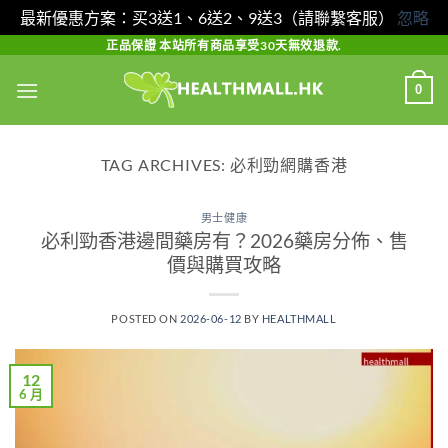
最新優惠方案：买3送1、6送2、9送3（請聯繫客服）
忽略
Skip
正品保證 本站所有商品享受30天無效退款.
to
0
content
TAG ARCHIVES:
必利勁網購香港
男士健康
必利勁香港邊間藥房有？2026藥房分佈、售
價與購買攻略
POSTED ON
2026-06-12
BY
HEALTHMALL
12
6 月