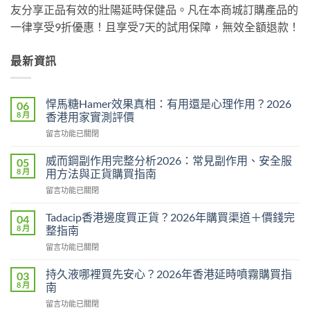
友分享正品有效的壯陽延時保健品。凡在本商城訂購產品的
一律享受9折優惠！且享受7天的試用保障，無效全額退款！
最新資訊
悍馬糖Hamer效果真相：有用還是心理作用？2026
06
8 月
香港用家實測評價
在
留言功能已關閉
〈悍
馬
威而鋼副作用完整分析2026：常見副作用、安全服
05
糖
8 月
用方法與正貨購買指南
Hamer
在
留言功能已關閉
效
〈威
果
而
真
Tadacip香港邊度買正貨？2026年購買渠道＋價錢完
04
鋼
相：
8 月
整指南
副
有
在
留言功能已關閉
作
用
〈Tadacip
用
還
香
完
持久液哪裡買先安心？2026年香港延時噴霧購買指
03
是
港
整
8 月
南
心
邊
分
理
在
留言功能已關閉
度
析
作