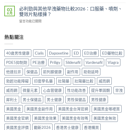
〈持
買
2026：
用？
久
正
必利勁與其他早洩藥物比較2026：口服藥、噴劑、
03
常
2026
液
貨？
8 月
雙效片點樣揀？
見
香
哪
2026
副
港
在
留言功能已關閉
裡
年
作
用
〈必
買
購
用、
家
利
先
買
安
實
勁
熱點關注
安
渠
全
測
與
心？
道
服
評
其
2026
＋
用
價〉
他
年
價
40歲男性健康
Cialis
Dapoxetine
ED
ED治療
ED藥物比較
方
中
早
香
錢
法
洩
港
完
PDE5抑制劑
PE治療
Priligy
Sildenafil
Vardenafil
Viagra
與
藥
延
整
正
物
時
他達拉非
保健品
前列腺健康
副作用
助勃延時
指
貨
比
噴
南〉
購
較
勃起功能障礙
印度學名藥
壯陽藥
壯陽藥比較
威而鋼
霧
中
買
2026：
購
指
口
威而鋼
微量元素
心血管健康
性功能改善
提升睪固酮
早洩
買
南〉
服
指
中
犀利士
男士保健品
男士健康
男性保健品
男性健康
藥、
南〉
噴
中
美國黑金
美國黑金副作用
美國黑金台灣官網
美國黑金哪裡買
劑、
雙
美國黑金官網
美國黑金效果
美國黑金有效嗎
美國黑金無效
效
片
美國黑金評價
翻新2026
香港男士健康
香港購買
點