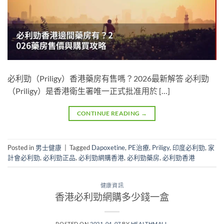
必利勁（Priligy）香港藥房有售嗎？2026最新解答 必利勁
（Priligy）是香港衛生署唯一正式批准用於 […]
CONTINUE READING
→
Posted in
男士健康
|
Tagged
Dapoxetine
,
PE治療
,
Priligy
,
印度必利勁
,
家
計會必利勁
,
必利勁正品
,
必利勁網購香港
,
必利勁藥房
,
必利勁香港
健康資訊
香港必利勁網購多少錢一盒
POSTED ON
2021-04-07
BY
HEALTHMALL