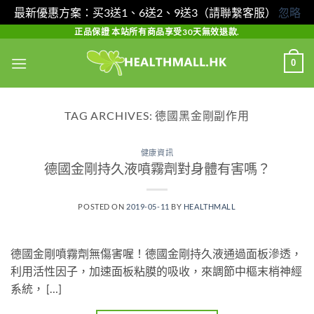
最新優惠方案：买3送1、6送2、9送3（請聯繫客服）
忽略
Skip
正品保證 本站所有商品享受30天無效退款.
to
0
content
TAG ARCHIVES:
德國黑金剛副作用
健康資訊
德國金剛持久液噴霧劑對身體有害嗎？
POSTED ON
2019-05-11
BY
HEALTHMALL
德國金剛噴霧劑無傷害喔！德國金剛持久液通過面板滲透，
利用活性因子，加速面板粘膜的吸收，來調節中樞末梢神經
系統， […]