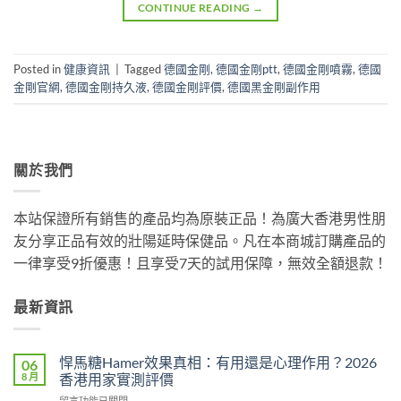
CONTINUE READING
→
Posted in
健康資訊
|
Tagged
德國金剛
,
德國金剛ptt
,
德國金剛噴霧
,
德國
金剛官網
,
德國金剛持久液
,
德國金剛評價
,
德國黑金剛副作用
關於我們
本站保證所有銷售的產品均為原裝正品！為廣大香港男性朋
友分享正品有效的壯陽延時保健品。凡在本商城訂購產品的
一律享受9折優惠！且享受7天的試用保障，無效全額退款！
最新資訊
悍馬糖Hamer效果真相：有用還是心理作用？2026
06
8 月
香港用家實測評價
在
留言功能已關閉