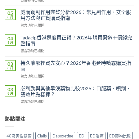
〈悍
馬
威而鋼副作用完整分析2026：常見副作用、安全服
05
糖
8 月
用方法與正貨購買指南
Hamer
在
留言功能已關閉
效
〈威
果
而
真
Tadacip香港邊度買正貨？2026年購買渠道＋價錢完
04
鋼
相：
8 月
整指南
副
有
在
留言功能已關閉
作
用
〈Tadacip
用
還
香
完
持久液哪裡買先安心？2026年香港延時噴霧購買指
03
是
港
整
8 月
南
心
邊
分
理
在
留言功能已關閉
度
析
作
〈持
買
2026：
用？
久
正
必利勁與其他早洩藥物比較2026：口服藥、噴劑、
03
常
2026
液
貨？
8 月
雙效片點樣揀？
見
香
哪
2026
副
港
在
留言功能已關閉
裡
年
作
用
〈必
買
購
用、
家
利
先
買
安
實
勁
熱點關注
安
渠
全
測
與
心？
道
服
評
其
2026
＋
用
價〉
他
年
價
40歲男性健康
Cialis
Dapoxetine
ED
ED治療
ED藥物比較
方
中
早