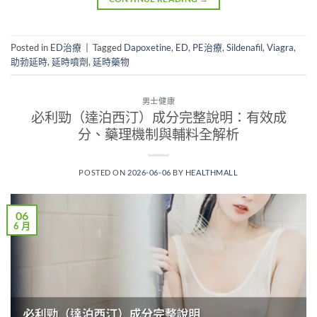
Posted in
ED治療
|
Tagged
Dapoxetine
,
ED
,
PE治療
,
Sildenafil
,
Viagra
,
助勃延時
,
延時噴劑
,
延時藥物
男士健康
必利勁（達泊西汀）成分完整說明：有效成
分、藥理機制與輔料全解析
POSTED ON
2026-06-06
BY
HEALTHMALL
06
6 月