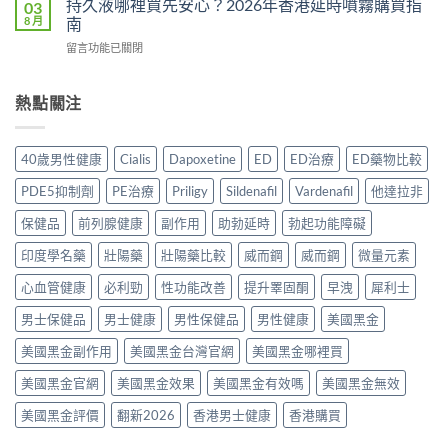
完
持久液哪裡買先安心？2026年香港延時噴霧購買指
03
是
多？
港
整
8 月
南
心
正
邊
分
理
確
在
留言功能已關閉
度
析
作
食
〈持
買
2026：
用？
法
久
正
常
2026
一
液
熱點關注
貨？
見
香
次
哪
2026
副
港
講
裡
年
作
用
清
買
購
用、
40歲男性健康
Cialis
Dapoxetine
ED
ED治療
ED藥物比較
家
楚〉
先
買
安
實
中
安
渠
全
PDE5抑制劑
PE治療
Priligy
Sildenafil
Vardenafil
他達拉非
測
心？
道
服
評
2026
＋
保健品
前列腺健康
副作用
助勃延時
勃起功能障礙
用
價〉
年
價
方
中
香
印度學名藥
壯陽藥
壯陽藥比較
威而鋼
威而鋼
微量元素
錢
法
港
完
與
延
心血管健康
必利勁
性功能改善
提升睪固酮
早洩
犀利士
整
正
時
指
貨
男士保健品
男士健康
男性保健品
男性健康
美國黑金
噴
南〉
購
霧
中
買
美國黑金副作用
美國黑金台灣官網
美國黑金哪裡買
購
指
買
南〉
美國黑金官網
美國黑金效果
美國黑金有效嗎
美國黑金無效
指
中
南〉
美國黑金評價
翻新2026
香港男士健康
香港購買
中