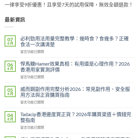
一律享受9折優惠！且享受7天的試用保障，無效全額退款！
最新資訊
必利勁用法用量完整教學：幾時食？食幾多？正確
07
8 月
食法一次講清楚
在
留言功能已關閉
〈必
利
悍馬糖Hamer效果真相：有用還是心理作用？2026
06
勁
8 月
香港用家實測評價
用
在
留言功能已關閉
法
〈悍
用
馬
量
威而鋼副作用完整分析2026：常見副作用、安全服
05
糖
完
8 月
用方法與正貨購買指南
Hamer
整
在
留言功能已關閉
效
教
〈威
果
學：
而
真
Tadacip香港邊度買正貨？2026年購買渠道＋價錢完
04
幾
鋼
相：
8 月
整指南
時
副
有
食？
在
留言功能已關閉
作
用
食
〈Tadacip
用
還
幾
香