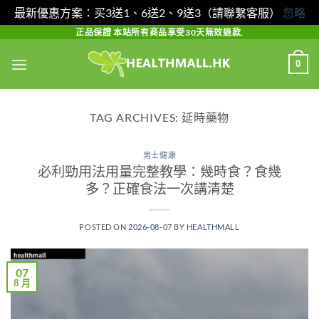
最新優惠方案：买3送1、6送2、9送3（請聯繫客服）
忽略
Skip
正品保證 本站所有商品享受30天無效退款.
to
0
content
TAG ARCHIVES:
延時藥物
男士健康
必利勁用法用量完整教學：幾時食？食幾
多？正確食法一次講清楚
POSTED ON
2026-08-07
BY
HEALTHMALL
07
8 月