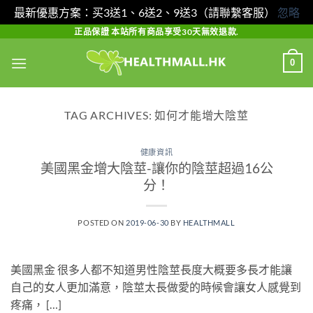
最新優惠方案：买3送1、6送2、9送3（請聯繫客服）
忽略
Skip
正品保證 本站所有商品享受30天無效退款.
to
0
content
TAG ARCHIVES:
如何才能增大陰莖
健康資訊
美國黑金增大陰莖-讓你的陰莖超過16公
分！
POSTED ON
2019-06-30
BY
HEALTHMALL
美國黑金 很多人都不知道男性陰莖長度大概要多長才能讓
自己的女人更加滿意，陰莖太長做愛的時候會讓女人感覺到
疼痛， […]