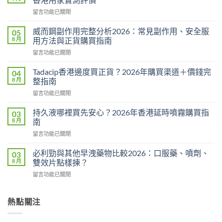
在
留言功能已關閉
〈悍
馬
威而鋼副作用完整分析2026：常見副作用、安全服
05
糖
8 月
用方法與正貨購買指南
Hamer
在
留言功能已關閉
效
〈威
果
而
真
Tadacip香港邊度買正貨？2026年購買渠道＋價錢完
04
鋼
相：
8 月
整指南
副
有
在
留言功能已關閉
作
用
〈Tadacip
用
還
香
完
持久液哪裡買先安心？2026年香港延時噴霧購買指
03
是
港
整
8 月
南
心
邊
分
理
在
留言功能已關閉
度
析
作
〈持
買
2026：
用？
久
正
必利勁與其他早洩藥物比較2026：口服藥、噴劑、
03
常
2026
液
貨？
8 月
雙效片點樣揀？
見
香
哪
2026
副
港
在
留言功能已關閉
裡
年
作
用
〈必
買
購
用、
家
利
先
買
安
實
勁
熱點關注
安
渠
全
測
與
心？
道
服
評
其
2026
＋
用
價〉