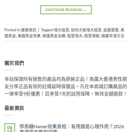
CONTINUE READING
→
Posted in
健康資訊
|
Tagged
增大陰莖
,
如何才能增大陰莖
,
延遲愛愛
,
美
國黑金
,
美國黑金效果
,
美國黑金治療
,
陰莖增大
,
陰莖增粗
,
陽痿早洩方法
關於我們
本站保證所有銷售的產品均為原裝正品！為廣大香港男性朋
友分享正品有效的壯陽延時保健品。凡在本商城訂購產品的
一律享受9折優惠！且享受7天的試用保障，無效全額退款！
最新資訊
悍馬糖Hamer效果真相：有用還是心理作用？2026
06
8 月
香港用家實測評價