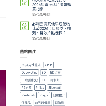
03
用？
港
分
8 月
2026年香港延時噴霧購
2026
邊
析
買指南
香
度
2026：
在
港
買
留言功能已關閉
常
〈持
用
正
見
久
家
貨？
副
必利勁與其他早洩藥物
03
液
實
2026
作
8 月
比較2026：口服藥、噴
哪
測
年
用、
劑、雙效片點樣揀？
裡
評
購
安
在
買
留言功能已關閉
價〉
買
全
〈必
先
中
渠
服
利
安
道
用
勁
心？
熱點關注
＋
方
與
2026
價
法
其
年
錢
與
他
香
完
正
40歲男性健康
Cialis
早
港
整
貨
洩
延
指
購
Dapoxetine
ED
ED治療
藥
時
南〉
買
物
噴
中
指
ED藥物比較
PDE5抑制劑
比
霧
南〉
較
購
PE治療
Priligy
Sildenafil
中
2026：
買
口
Vardenafil
Viagra
他達拉非
指
服
南〉
保健品
前列腺健康
副作用
藥、
中