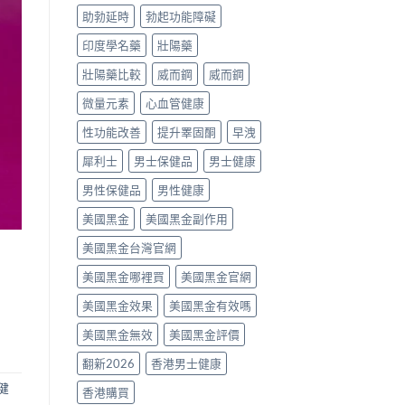
噴
助勃延時
勃起功能障礙
劑、
雙
印度學名藥
壯陽藥
效
片
壯陽藥比較
威而鋼
威而鋼
點
樣
微量元素
心血管健康
揀？〉
中
性功能改善
提升睪固酮
早洩
犀利士
男士保健品
男士健康
男性保健品
男性健康
美國黑金
美國黑金副作用
美國黑金台灣官網
」
美國黑金哪裡買
美國黑金官網
美國黑金效果
美國黑金有效嗎
美國黑金無效
美國黑金評價
翻新2026
香港男士健康
健
香港購買