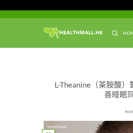
Skip
to
content
HO
L-Theanine（茶
善睡眠
POS