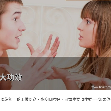
人嘅常態。返工做到謝、夜晚瞓唔好，日頭仲要頂住捱——如果你