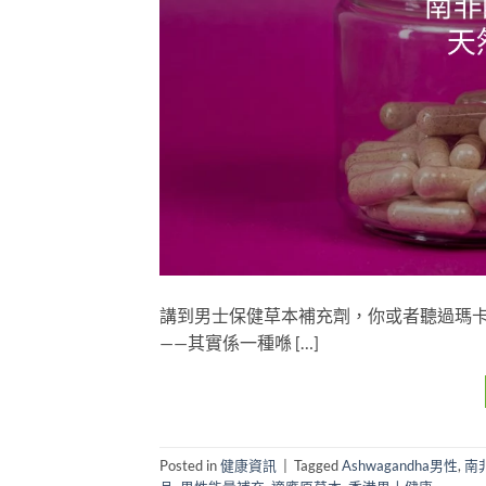
講到男士保健草本補充劑，你或者聽過瑪
——其實係一種喺 […]
Posted in
健康資訊
|
Tagged
Ashwagandha男性
,
南