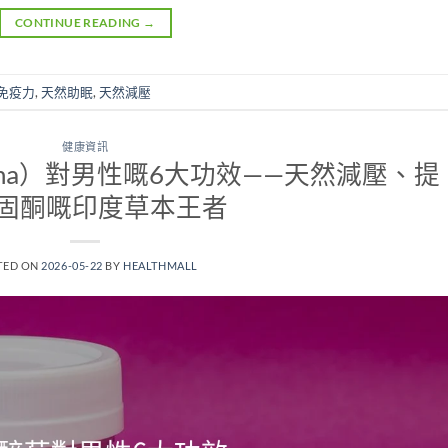
CONTINUE READING
→
免疫力
,
天然助眠
,
天然減壓
健康資訊
ndha）對男性嘅6大功效——天然減壓、提
固酮嘅印度草本王者
TED ON
2026-05-22
BY
HEALTHMALL