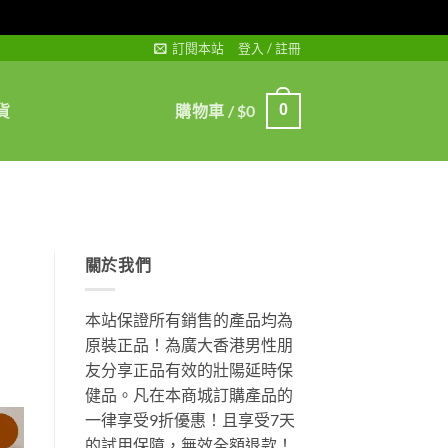
訂閱本站
登入 / 註冊
貨
購物車 /
$
0
0
關於我們
本站保證所有銷售的產品均為
原裝正品！為廣大香港男性朋
友分享正品有效的壯陽延時保
健品。凡在本商城訂購產品的
一律享受9折優惠！且享受7天
的試用保障，無效全額退款！