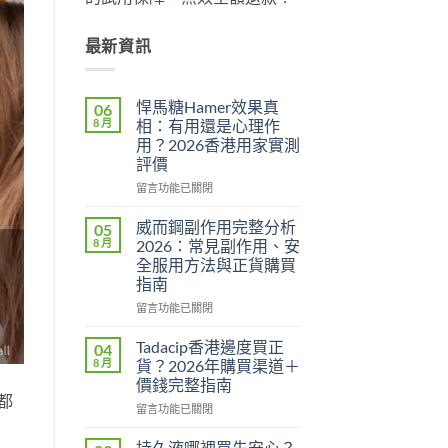
最新資訊
悍馬糖Hamer效果真
06
8 月
相：有用還是心理作
用？2026香港用家實測
評價
在
留言功能已關閉
〈悍
馬
威而鋼副作用完整分析
05
糖
8 月
2026：常見副作用、安
Hamer
全服用方法與正貨購買
效
指南
果
真
在
留言功能已關閉
相：
〈威
有
而
Tadacip香港邊度買正
04
用
鋼
8 月
貨？2026年購買渠道＋
還
副
價錢完整指南
是
作
都
心
在
用
留言功能已關閉
理
〈Tadacip
完
作
香
整
持久液哪裡買先安心？