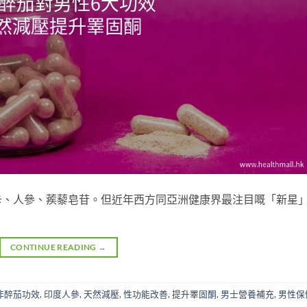
卡、人參、蒺藜皂苷。但近年西方同亞洲健康界最注目嘅「新星
CONTINUE READING
→
非醉茄功效
,
印度人參
,
天然減壓
,
性功能改善
,
提升睪固酮
,
男士營養補充
,
男性保