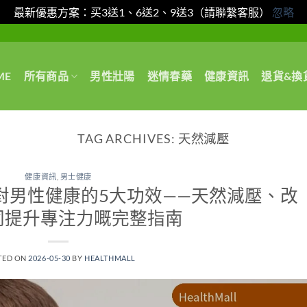
最新優惠方案：买3送1、6送2、9送3（請聯繫客服）
忽略
ME
所有商品
男性壯陽
迷情春藥
健康資訊
退貨&換
TAG ARCHIVES:
天然減壓
健康資訊
,
男士健康
胺酸）對男性健康的5大功效——天然減壓、改
同提升專注力嘅完整指南
TED ON
2026-05-30
BY
HEALTHMALL