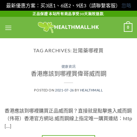
最新優惠方案：买3送1、6送2、9送3（請聯繫客服）
忽略
Skip
正品保證 本站所有商品享受30天無效退款.
to
0
content
TAG ARCHIVES:
壯陽藥哪裡買
健康資訊
香港應該到哪裡買偉哥威而鋼
POSTED ON
2021-07-26
BY
HEALTHMALL
香港應該到哪裡購買正品威而鋼？直接就是點擊進入威而鋼
（伟哥）香港官方網站 威而鋼線上指定唯一購買連結：http
[…]