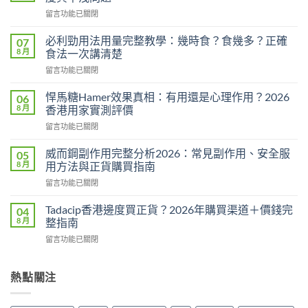
在
留言功能已關閉
〈印
度
必利勁用法用量完整教學：幾時食？食幾多？正確
07
雙
8 月
食法一次講清楚
效
在
留言功能已關閉
片
〈必
香
利
港
悍馬糖Hamer效果真相：有用還是心理作用？2026
06
勁
購
8 月
香港用家實測評價
用
買
在
留言功能已關閉
法
指
〈悍
用
南
馬
量
威而鋼副作用完整分析2026：常見副作用、安全服
05
2026：
糖
完
8 月
用方法與正貨購買指南
一
Hamer
整
粒
在
留言功能已關閉
效
教
藥
〈威
果
學：
同
而
真
Tadacip香港邊度買正貨？2026年購買渠道＋價錢完
04
幾
時
鋼
相：
8 月
整指南
時
解
副
有
食？
決
在
留言功能已關閉
作
用
食
硬
〈Tadacip
用
還
幾
度
香
完
是
多？
與
港
熱點關注
整
心
正
早
邊
分
理
確
洩
度
析
作
食
問