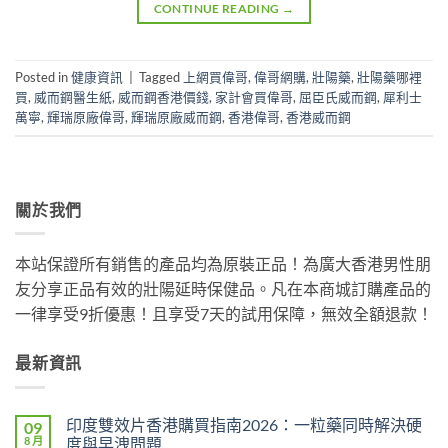
CONTINUE READING
→
Posted in
健康資訊
|
Tagged
上網買偉哥
,
偉哥網購
,
壯陽藥
,
壯陽藥哪裡
買
,
威而鋼醫生紙
,
威而鋼香港價錢
,
家計會買偉哥
,
屈臣氏威而鋼
,
犀利士
萬寧
,
輝瑞原廠偉哥
,
輝瑞原廠威而鋼
,
香港偉哥
,
香港威而鋼
關於我們
本站保證所有銷售的產品均為原裝正品！為廣大香港男性朋
友分享正品有效的壯陽延時保健品。凡在本商城訂購產品的
一律享受9折優惠！且享受7天的試用保障，無效全額退款！
最新資訊
印度雙效片香港購買指南2026：一粒藥同時解決硬
09
8 月
度與早洩問題