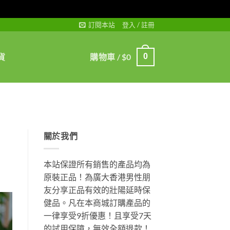
訂閱本站
登入 / 註冊
貨
購物車 /
$
0
0
關於我們
本站保證所有銷售的產品均為
原裝正品！為廣大香港男性朋
友分享正品有效的壯陽延時保
健品。凡在本商城訂購產品的
一律享受9折優惠！且享受7天
的試用保障，無效全額退款！