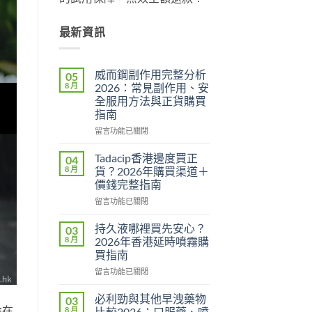
最新資訊
威而鋼副作用完整分析
05
8 月
2026：常見副作用、安
全服用方法與正貨購買
指南
在
留言功能已關閉
〈威
而
Tadacip香港邊度買正
04
鋼
8 月
貨？2026年購買渠道＋
副
價錢完整指南
作
在
用
留言功能已關閉
〈Tadacip
完
香
整
持久液哪裡買先安心？
03
港
分
8 月
2026年香港延時噴霧購
邊
析
買指南
度
2026：
在
買
留言功能已關閉
常
〈持
正
見
久
貨？
副
必利勁與其他早洩藥物
03
液
2026
作
論在
8 月
比較2026：口服藥、噴