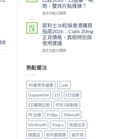
哪
年
用、
劑、雙效片點樣揀？
裡
購
安
在
買
留言功能已關閉
買
全
〈必
先
渠
服
利
安
道
用
犀利士30粒裝香港購買
02
勁
心？
＋
方
8 月
指南2026：Cialis 20mg
與
2026
價
法
正貨價格、真假辨別與
其
年
錢
與
國黑
使用建議
他
香
完
正
早
港
在
整
留言功能已關閉
貨
洩
延
〈犀
指
購
藥
時
利
南〉
買
物
噴
士
中
熱點關注
指
比
霧
30
南〉
較
購
粒
中
2026：
買
裝
40歲男性健康
Cialis
口
指
香
服
南〉
港
Dapoxetine
ED
ED治療
藥、
中
購
噴
買
ED藥物比較
PDE5抑制劑
劑、
指
雙
南
PE治療
Priligy
Sildenafil
效
2026：
片
Cialis
Vardenafil
Viagra
他達拉非
點
20mg
保健品
前列腺健康
副作用
樣
正