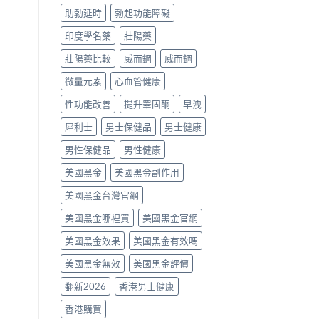
揀？〉
貨
助勃延時
勃起功能障礙
中
價
格、
印度學名藥
壯陽藥
真
假
壯陽藥比較
威而鋼
威而鋼
辨
別
微量元素
心血管健康
與
使
性功能改善
提升睪固酮
早洩
用
建
犀利士
男士保健品
男士健康
議〉
中
男性保健品
男性健康
美國黑金
美國黑金副作用
美國黑金台灣官網
美國黑金哪裡買
美國黑金官網
美國黑金效果
美國黑金有效嗎
美國黑金無效
美國黑金評價
翻新2026
香港男士健康
香港購買