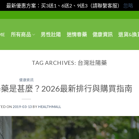
最新優惠方案：买3送1、6送2、9送3（請聯繫客服）
忽略
ME
所有商品
男性壯陽
迷情春藥
健康資訊
退貨&換
TAG ARCHIVES:
台灣壯陽藥
健康資訊
藥是甚麼？2026最新排行與購買指南
TED ON
2019-03-13
BY
HEALTHMALL