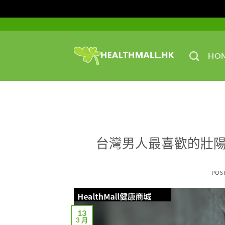
Skip
to
content
HO
台灣男人最喜歡的壯陽
POS
13
3 月