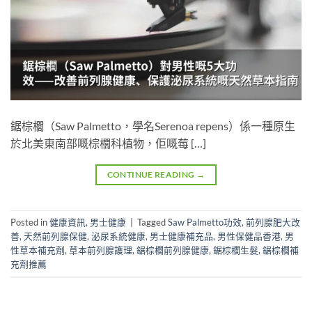
鋸棕櫚（Saw Palmetto，學名Serenoa repens）係一種原生
於北美東南部嘅棕櫚科植物，佢嘅莓 […]
CONTINUE READING
→
Posted in
健康資訊
,
男士健康
|
Tagged
Saw Palmetto功效
,
前列腺肥大改
善
,
天然前列腺保健
,
泌尿系統健康
,
男士健康補充品
,
男性保健品香港
,
男
性草本補充劑
,
草本前列腺護理
,
鋸棕櫚前列腺健康
,
鋸棕櫚生髮
,
鋸棕櫚補
充劑推薦