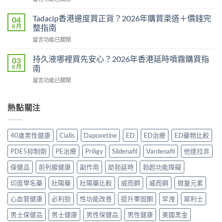
教
〈威
果
學：
而
真
Tadacip香港邊度買正貨？2026年購買渠道＋價錢完
04
幾
鋼
相：
8 月
整指南
時
副
有
食？
在
留言功能已關閉
作
用
食
〈Tadacip
用
還
幾
香
完
持久液哪裡買先安心？2026年香港延時噴霧購買指
03
是
多？
港
整
8 月
南
心
正
邊
分
理
確
在
留言功能已關閉
度
析
作
食
〈持
買
2026：
用？
法
久
正
常
2026
一
液
熱點關注
貨？
見
香
次
哪
2026
副
港
講
裡
年
作
用
清
買
購
用、
40歲男性健康
Cialis
Dapoxetine
ED
ED治療
ED藥物比較
家
楚〉
先
買
安
實
中
安
渠
全
PDE5抑制劑
PE治療
Priligy
Sildenafil
Vardenafil
他達拉非
測
心？
道
服
評
2026
＋
保健品
前列腺健康
副作用
助勃延時
勃起功能障礙
用
價〉
年
價
方
中
香
印度學名藥
壯陽藥
壯陽藥比較
威而鋼
威而鋼
微量元素
錢
法
港
完
與
延
心血管健康
必利勁
性功能改善
提升睪固酮
早洩
犀利士
整
正
時
指
貨
男士保健品
男士健康
男性保健品
男性健康
美國黑金
噴
南〉
購