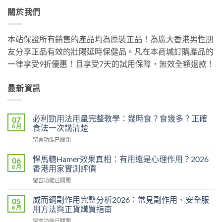
關於我們
本站保證所有銷售的產品均為原裝正品！為廣大香港男性朋
友分享正品有效的壯陽延時保健品。凡在本商城訂購產品的
一律享受9折優惠！且享受7天的試用保障，無效全額退款！
最新資訊
必利勁用法用量完整教學：幾時食？食幾多？正確
07
8 月
食法一次講清楚
在
留言功能已關閉
〈必
利
悍馬糖Hamer效果真相：有用還是心理作用？2026
06
勁
8 月
香港用家實測評價
用
在
留言功能已關閉
法
〈悍
用
馬
量
威而鋼副作用完整分析2026：常見副作用、安全服
05
糖
完
8 月
用方法與正貨購買指南
Hamer
整
在
留言功能已關閉
效