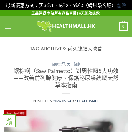
最新優惠方案：买3送1、6送2、9送3（請聯繫客服）
忽略
Skip
正品保證 本站所有商品享受30天無效退款.
to
0
content
TAG ARCHIVES:
前列腺肥大改善
健康資訊
,
男士健康
鋸棕櫚（Saw Palmetto）對男性嘅5大功效
——改善前列腺健康、保護泌尿系統嘅天然
草本指南
POSTED ON
2026-05-24
BY
HEALTHMALL
24
5 月