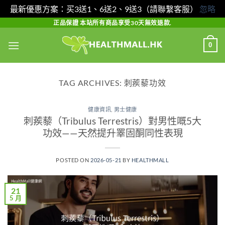
最新優惠方案：买3送1、6送2、9送3（請聯繫客服）
忽略
Skip
正品保證 本站所有商品享受30天無效退款.
to
0
content
TAG ARCHIVES:
刺蒺藜功效
健康資訊
,
男士健康
刺蒺藜（Tribulus Terrestris）對男性嘅5大
功效——天然提升睪固酮同性表現
POSTED ON
2026-05-21
BY
HEALTHMALL
21
5 月