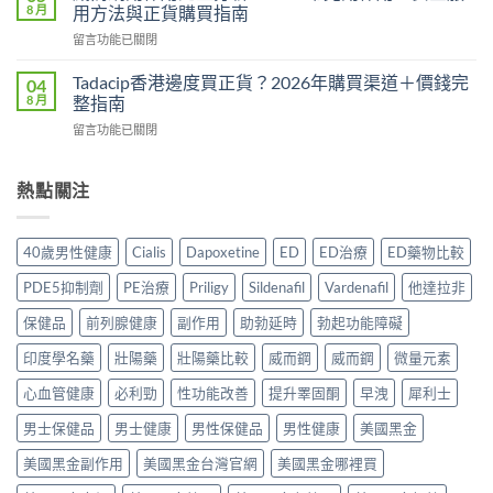
糖
完
8 月
用方法與正貨購買指南
一
Hamer
整
粒
在
留言功能已關閉
效
教
藥
〈威
果
學：
同
而
真
Tadacip香港邊度買正貨？2026年購買渠道＋價錢完
04
幾
時
鋼
相：
8 月
整指南
時
解
副
有
食？
決
在
留言功能已關閉
作
用
食
硬
〈Tadacip
用
還
幾
度
香
完
是
多？
與
港
熱點關注
整
心
正
早
邊
分
理
確
洩
度
析
作
食
問
買
2026：
用？
40歲男性健康
Cialis
Dapoxetine
ED
ED治療
ED藥物比較
法
題〉
正
常
2026
一
中
貨？
見
香
PDE5抑制劑
PE治療
Priligy
Sildenafil
Vardenafil
他達拉非
次
2026
副
港
講
年
作
保健品
前列腺健康
副作用
助勃延時
勃起功能障礙
用
清
購
用、
家
楚〉
買
印度學名藥
壯陽藥
壯陽藥比較
威而鋼
威而鋼
微量元素
安
實
中
渠
全
測
道
心血管健康
必利勁
性功能改善
提升睪固酮
早洩
犀利士
服
評
＋
用
價〉
男士保健品
男士健康
男性保健品
男性健康
美國黑金
價
方
中
錢
法
美國黑金副作用
美國黑金台灣官網
美國黑金哪裡買
完
與
整
正