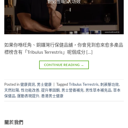
如果你喺旺角、銅鑼灣行保健品舖，你會見到愈來愈多產品
標榜含有「Tribulus Terrestris」呢個成分 […]
CONTINUE READING
→
Posted in
健康資訊
,
男士健康
|
Tagged
Tribulus Terrestris
,
刺蒺藜功效
,
天然壯陽
,
性功能改善
,
提升睪固酮
,
男士營養補充
,
男性草本補充品
,
草本
保健品
,
運動表現提升
,
香港男士健康
關於我們