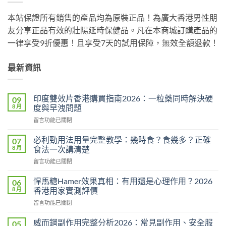
本站保證所有銷售的產品均為原裝正品！為廣大香港男性朋
友分享正品有效的壯陽延時保健品。凡在本商城訂購產品的
一律享受9折優惠！且享受7天的試用保障，無效全額退款！
最新資訊
印度雙效片香港購買指南2026：一粒藥同時解決硬
09
8 月
度與早洩問題
在
留言功能已關閉
〈印
度
必利勁用法用量完整教學：幾時食？食幾多？正確
07
雙
8 月
食法一次講清楚
效
在
留言功能已關閉
片
〈必
香
利
港
悍馬糖Hamer效果真相：有用還是心理作用？2026
06
勁
購
8 月
香港用家實測評價
用
買
在
留言功能已關閉
法
指
〈悍
用
南
馬
量
威而鋼副作用完整分析2026：常見副作用、安全服
05
2026：