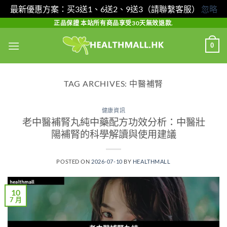
最新優惠方案：买3送1、6送2、9送3（請聯繫客服）
忽略
Skip
正品保證 本站所有商品享受30天無效退款.
to
0
content
TAG ARCHIVES:
中醫補腎
健康資訊
老中醫補腎丸純中藥配方功效分析：中醫壯
陽補腎的科學解讀與使用建議
POSTED ON
2026-07-10
BY
HEALTHMALL
10
7 月