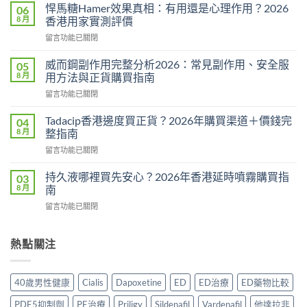
利
悍馬糖Hamer效果真相：有用還是心理作用？2026
06
勁
8 月
香港用家實測評價
用
在
留言功能已關閉
法
〈悍
用
馬
量
威而鋼副作用完整分析2026：常見副作用、安全服
05
糖
完
8 月
用方法與正貨購買指南
Hamer
整
在
留言功能已關閉
效
教
〈威
果
學：
而
真
Tadacip香港邊度買正貨？2026年購買渠道＋價錢完
04
幾
鋼
相：
8 月
整指南
時
副
有
食？
在
留言功能已關閉
作
用
食
〈Tadacip
用
還
幾
香
完
持久液哪裡買先安心？2026年香港延時噴霧購買指
03
是
多？
港
整
8 月
南
心
正
邊
分
理
確
在
留言功能已關閉
度
析
作
食
〈持
買
2026：
用？
法
久
正
常
2026
一
液
熱點關注
貨？
見
香
次
哪
2026
副
港
講
裡
年
作
用
清
買
購
用、
40歲男性健康
Cialis
Dapoxetine
ED
ED治療
ED藥物比較
家
楚〉
先
買
安
實
中
安
渠
全
PDE5抑制劑
PE治療
Priligy
Sildenafil
Vardenafil
他達拉非
測