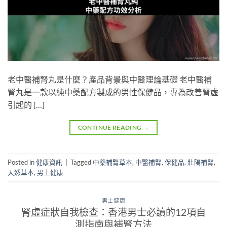
老中醫補腎丸是什麼？產品背景與中醫理論基礎 老中醫補
腎丸是一款以純中藥配方製成的男性保健品，專為改善腎虛
引起的 […]
CONTINUE READING
→
Posted in
健康資訊
|
Tagged
中藥補腎草本
,
中醫補腎
,
保健品
,
壯陽補腎
,
天然草本
,
男士健康
男士健康
腎虛症狀自我檢查：香港男士必讀的12項自
測指南與補腎方法