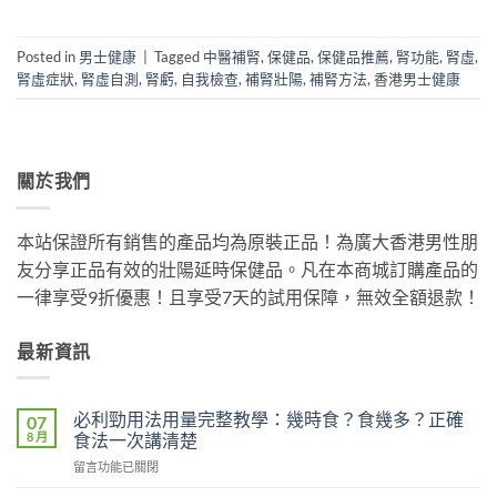
Posted in
男士健康
|
Tagged
中醫補腎
,
保健品
,
保健品推薦
,
腎功能
,
腎虛
,
腎虛症狀
,
腎虛自測
,
腎虧
,
自我檢查
,
補腎壯陽
,
補腎方法
,
香港男士健康
關於我們
本站保證所有銷售的產品均為原裝正品！為廣大香港男性朋
友分享正品有效的壯陽延時保健品。凡在本商城訂購產品的
一律享受9折優惠！且享受7天的試用保障，無效全額退款！
最新資訊
必利勁用法用量完整教學：幾時食？食幾多？正確
07
8 月
食法一次講清楚
在
留言功能已關閉
〈必