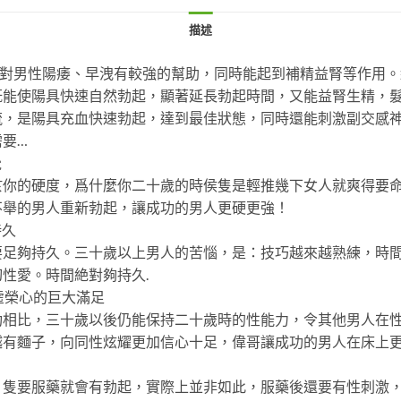
描述
對男性陽痿、早洩有較強的幫助，同時能起到補精益腎等作用。
既能使陽具快速自然勃起，顯著延長勃起時間，又能益腎生精，
流，是陽具充血快速勃起，達到最佳狀態，同時還能刺激副交感
要…
覺
於你的硬度，爲什麼你二十歲的時侯隻是輕推幾下女人就爽得要
不舉的男人重新勃起，讓成功的男人更硬更強！
持久
足夠持久。三十歲以上男人的苦惱，是：技巧越來越熟練，時間
性愛。時間絶對夠持久.
是虛榮心的巨大滿足
功相比，三十歲以後仍能保持二十歲時的性能力，令其他男人在
越有麵子，向同性炫耀更加信心十足，偉哥讓成功的男人在床上
，隻要服藥就會有勃起，實際上並非如此，服藥後還要有性刺激