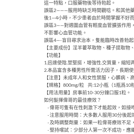
這一特點，口服藥物後等待勃起。
誤區2———服用時缺乏時間觀唸。和其他
後1—4小時，不少患者由於時間掌握不好
誤區3——對週圍血管有輕度血管擴張作用
不影響心血管功能。
誤區4—-盲目尋求治本，隻能臨時改善勃
【主要成份】淫羊藿萃取物、種子提取物
【功能】
1.迅速使陰.莖堅挺，增強性.交質量，縮
2.本品富含多種男性所需活力因子，長期
【注意】未成年人和女性禁服，心髒病、
【規格】800mg/粒 共:12小瓶（1瓶爲10
【用法用量】房事前10-30分鐘口服1粒
如何髮揮偉哥的最佳療效？
· 偉哥可隻有在性刺激下才能起效，如接
· 注意服用時間：大多數人服用30分後起
· 及時調整劑量：如果一粒偉哥療效不足
· 堅持嚐試：少部分人第一次不成功，應