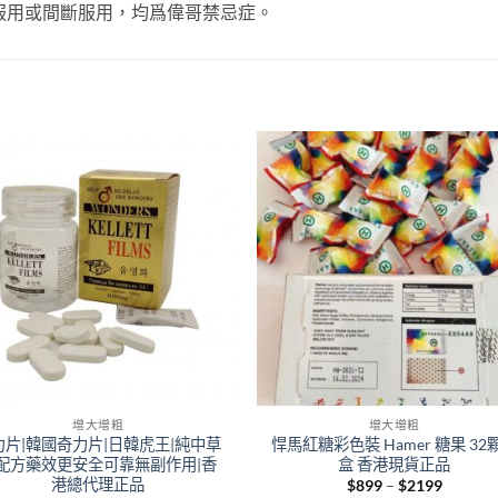
服用或間斷服用，均爲偉哥禁忌症。
+
增大增粗
增大增粗
力片|韓國奇力片|日韓虎王|純中草
悍馬紅糖彩色裝 Hamer 糖果 32
配方藥效更安全可靠無副作用|香
盒 香港現貨正品
港總代理正品
Price
$
899
–
$
2199