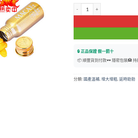
黃金瑪卡MACA 治療ED 陽痿 早
🔒 正品保證 假一罰十
📦 順豐貨到付款
🕶️ 隱密包裝
🏥 
分類:
國產溫補
,
增大增粗
,
延時助勃