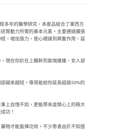
經多年的醫學研究，本産品結合了東西方
髮送腎動力所需的基本元素。主要通過擴張
神經，增加張力，使心裡達到興奮作用，延
命，現在你趴在上麵幹到氣喘連連，女人卻
卻越來越短。偉哥能給你延長超過50%的
性事上自愧不如，更能帶來虛榮心上的極大
更成功！
，藥物才能髮揮功效。不少患者由於不知道