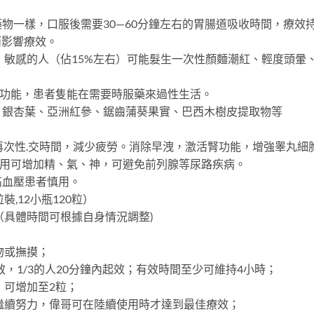
藥物一樣，口服後需要30—60分鐘左右的胃腸道吸收時間，療效
而影響療效。
，敏感的人（佔15%左右）可能髮生一次性顏麵潮紅、輕度頭暈
起功能，患者隻能在需要時服藥來過性生活。
、銀杏葉、亞洲紅參、鋸齒蒲葵果實、巴西木樹皮提取物等
短再次性.交時間，減少疲勞。消除早洩，激活腎功能，增強睾丸細
使用可增加精、氣、神，可避免前列腺等尿路疾病。
高血壓患者慎用。
粒裝,12小瓶120粒）
。（具體時間可根據自身情況調整)
吻或撫摸；
效，1/3的人20分鐘內起效；有效時間至少可維持4小時；
，可增加至2粒；
繼續努力，偉哥可在陸續使用時才達到最佳療效；