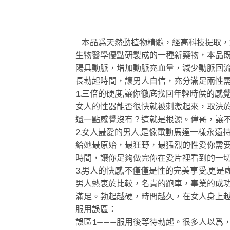
本品爲天然動植物精髓，經高科技提取，
生物醫學優點研製成的一種新藥物，本品
陽具動脈，增加動脈充血量，減少動脈回
長勃起時間，讓男人自信，充分滿足兩性需
1.三倍的硬度,讓你徹底找回年輕時侯的感
女人的性器能否很快就被刺激起來，取決
還一點感覺沒有？這就是根源。偉哥，讓
2.女人最愛的男人,是像電動馬達一樣永遠
給她最原始，最狂野，最猛烈的性愛你需要
時間，讓你足夠做完你在愛片裡看到的一切
3.男人的快感,不僅僅是性的完美享受,更
男人熱衷於比較，名貴的跑車，事業的成
滿足。勃起越硬，時間越久，在女人身上
服用誤區：
誤區1———服用後等待勃起。很多人以爲