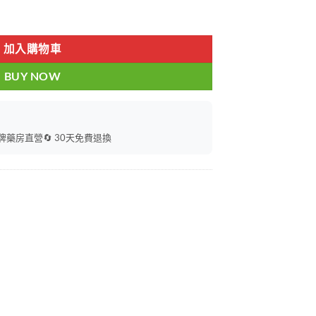
洩 無副作用 香港現貨正品 數量
加入購物車
BUY NOW
持牌藥房直營
🔄 30天免費退換