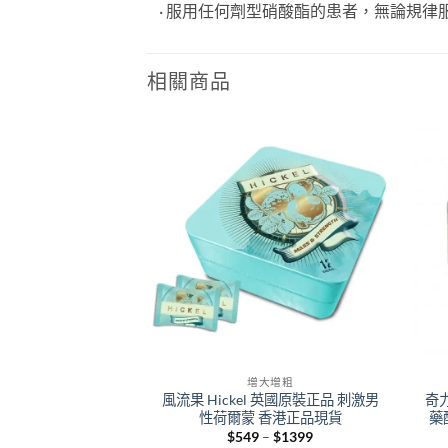
· 服用任何劑型硝酸酯的患者，無論規律
相關商品
+
+
增大增粗
風流果 Hickel 英國原裝正品 刺激男
奇
性荷爾蒙 香港正品現貨
藥
Price
$
549
–
$
1399