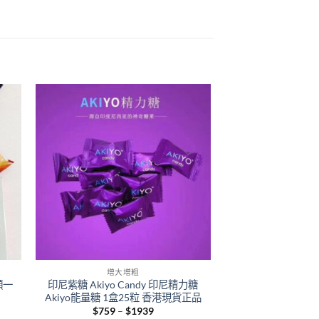
+
+
增大增粗
增大
顆一
印尼紫糖 Akiyo Candy 印尼精力糖
馬來西亞汗馬糖 Xtre
Akiyo能量糖 1盒25粒 香港現貨正品
30粒 悍馬糖藍
Price
$
759
–
$
1939
$
799
–