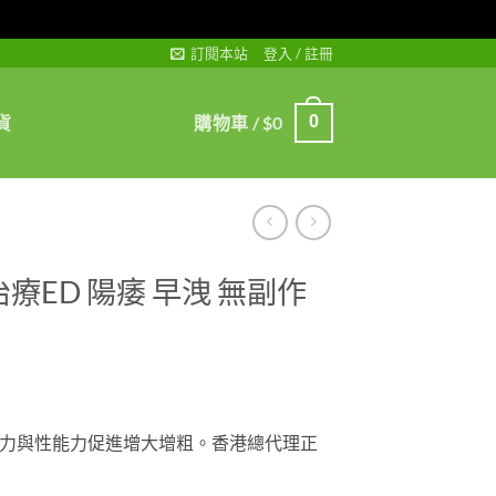
訂閱本站
登入 / 註冊
貨
購物車 /
$
0
0
治療ED 陽痿 早洩 無副作
力與性能力促進增大增粗。香港總代理正