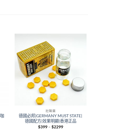
+
+
壯陽藥
壯陽
里咖
德國必邦|GERMANY MUST STATE|
美國黑金|無副作用|USA
德國配方|效果明顯|香港正品
評價最好的壯陽
品|2020最受
Price
$
399
–
$
2299
range: