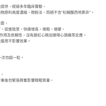
術提供，經過多年臨床實驗，
物原料高度濃縮，微粉法，而絕不含“杞櫞酸西地那非”。
血管，
育，促進陰莖，快速增長，增粗，增硬，
副作用及依賴性，沒有臉紅心跳加速噁心頭痛等反應。
後服用不影響效果。
，一次勿超一粒。
用，
房事後勿緊張興奮影響睡眠質量，