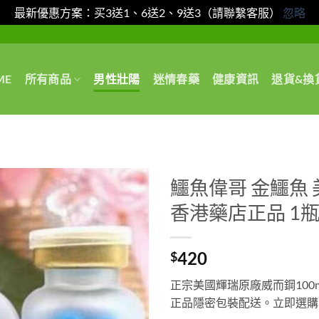
最新優惠方案：买3送1、6送2、9送3（請聯繫客服）
忽略
ME
所有商品
男性壯陽
迷情春藥
健康資訊
退貨&換
鱷魚偉哥 金鱷魚
香港藥店正品 1瓶
420
$
正宗美國輝瑞原廠威而鋼10
正品隱密包裝配送。立即選購