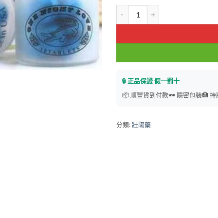
鱷魚偉哥 金鱷魚 美国黃金极品蓝鳄
🔒 正品保證 假一罰十
📦 順豐貨到付款
🕶️ 隱密包裝
🏥 
分類:
壯陽藥