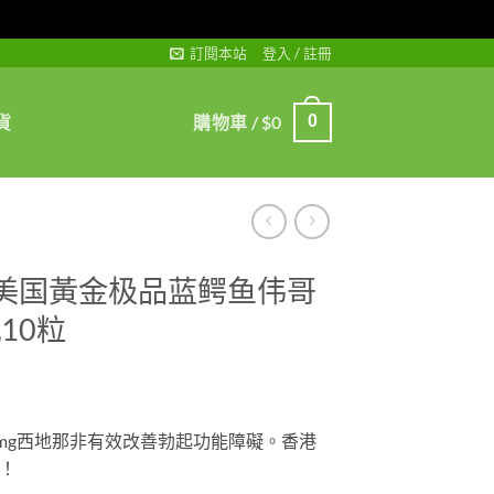
訂閱本站
登入 / 註冊
貨
購物車 /
$
0
0
 美国黃金极品蓝鳄鱼伟哥
10粒
0mg西地那非有效改善勃起功能障礙。香港
！