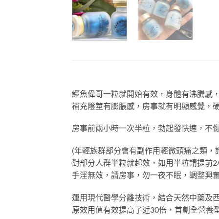
鱷魚偉哥一粒就開始有效，身體有沸騰感，
補充陰莖有膨脹感，房事就有明顯感覺，
房事前兩小時一次半粒，勃起發快速，不
(年輕族群部分會有副作用輕微頭痛之類，
對部分人群半粒就起效，如用半粒請提前2
手淫無效，請房事，勿一夜不眠，調整興
運用現代醫學分離技術，結合天然中藥及
原效用值有效提高了近30倍，首創全營養