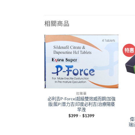
相關商品
特惠
+
壯陽藥
必利吉P-Force|超級雙效威而鋼|加強
+
版|藍P|普力吉|印度必利吉|治療陽痿
早洩
Price
$
399
–
$
1399
偉
range:
$399
瑞
through
$1399