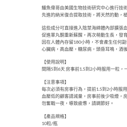
鱷魚偉哥由美國生物技術研究中心進行技
先進的納米復合提取技術，將天然的動，植
這些成分可直接進入陰莖海綿體內部擴張
促進睪丸酮重新蘇醒，再次萌動生長，發
因在人體內存留180小時，不會產生任何
心臟病，高血壓，糖尿病，頭昏耳鳴，酒
【使用說明】
間隔5到6天 房事前1.5到2小時服用一粒
【注意事項】
每次必須有房事行為，提前1.5到2小時服
血壓低的顧客請減量，房事前後少吸煙，
勿奮戰一夜，導致疲憊，請調節好。
【產品規格】
10粒/瓶