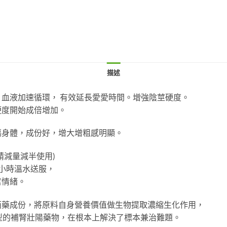
描述
血液加速循環， 有效延長愛愛時間。增強陰莖硬度。
硬度開始成倍增加。
傷身體，成份好，增大增粗感明顯。
請減量減半使用)
小時溫水送服，
奮情緒。
西藥成份，將原料自身營養價值做生物提取濃縮生化作用，
型的補腎壯陽藥物，在根本上解決了標本兼治難題。