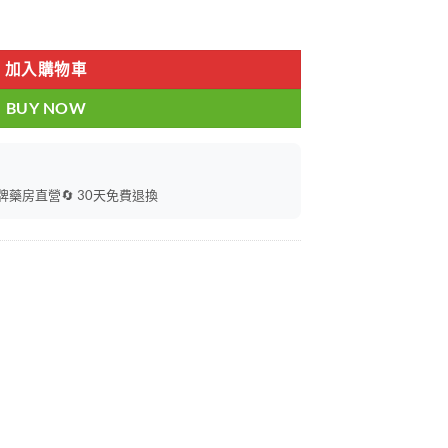
鱼伟哥 香港藥店正品 1瓶10粒 數量
加入購物車
BUY NOW
持牌藥房直營
🔄 30天免費退換