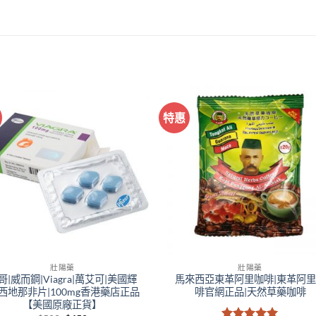
特惠
+
壯陽藥
壯陽藥
哥|威而鋼|Viagra|萬艾可|美國輝
馬來西亞東革阿里咖啡|東革阿
|西地那非片|100mg香港藥店正品
啡官網正品|天然草藥咖啡
【美國原廠正貨】