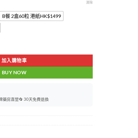
9
清除
B餐 2盒60粒 港紙HK$1499
 1盒30粒 悍馬糖藍糖 香港現貨正品 數量
加入購物車
BUY NOW
持牌藥房直營
🔄 30天免費退換