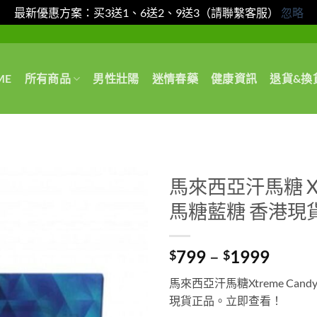
最新優惠方案：买3送1、6送2、9送3（請聯繫客服）
忽略
ME
所有商品
男性壯陽
迷情春藥
健康資訊
退貨&換
馬來西亞汗馬糖 Xtr
馬糖藍糖 香港現
Price
799
–
1999
$
$
range:
馬來西亞汗馬糖Xtreme C
$799
現貨正品。立即查看！
throu