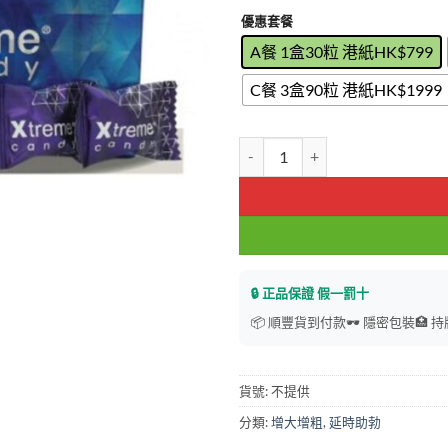
$199
優惠套餐
A餐 1盒30粒 港紙HK$799
C餐 3盒90粒 港紙HK$1999
馬來西亞汗馬糖 Xtreme Candy
🔒 正品保證 假一罰十
📦 順豐貨到付款
🕶️ 隱密包裝
🏥 
貨號:
不提供
分類:
增大增粗
,
延時助勃