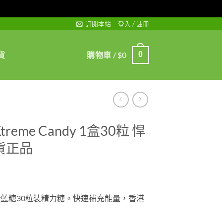
訂閱本站
登入 / 註冊
貨
購物車 /
$
0
0
eme Candy 1盒30粒 悍
貨正品
andy藍糖30粒裝精力糖。快速補充能量，香港
gh