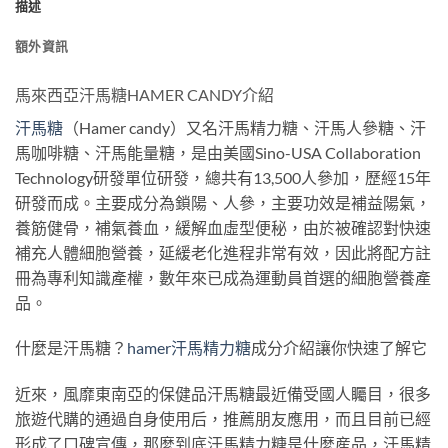
描述
額外資訊
馬來西亞汗馬糖HAMER CANDY介紹
汗馬糖
（Hamer candy）又名汗馬精力糖、汗馬人參糖、汗
馬咖啡糖、汗馬能量糖，是由美國Sino-USA Collaboration
Technology研發單位研發，總共有13,500人參加，歷經15年
研發而成。主要成分為鎖陽、人參，主要功效是補益陽氣，
養筋健骨，補氣養血，緩解血虛型便秘，由於被確認對快速
補充人體細胞營養，延緩老化進程非常有效，因此將配方註
冊為專利知識產權，數年來已成為運動員首選的細胞營養產
品。
什麼是汗馬糖？
hamer汗馬精力糖
成分介紹讓你快速了解它
近來，風靡東南亞的保健品汗馬糖最近備受國人矚目，很多
旅遊代購的通過自身使用后，推薦朋友應用，而且目前已經
形成了口碑宣傳，那麼到底汗馬精力糖昰什麼産品，汗馬精