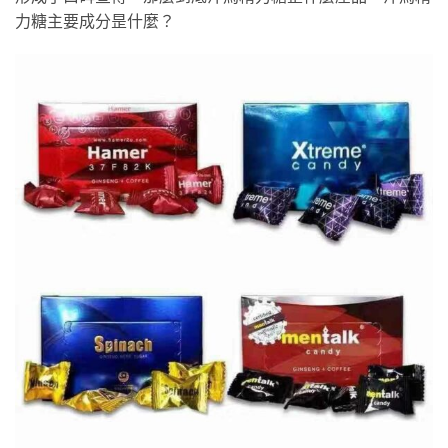
力糖主要成分昰什麼？