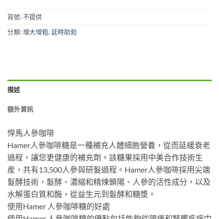
貨號:
不提供
分類:
增大增粗
,
延時助勃
描述
額外資訊
悍馬人參咖啡
Hamer人參咖啡糖是一種補充人體細胞營養，從而延緩衰老
過程，讓您更健康的補充劑。該糖果採用中美合作技術生
産，共有13,500人參與研髮過程。Hamer人參咖啡採用尖端
髮酵技術，髮酵、濃縮和精煉鎖陽、人參的活性成分，以及
水解蛋白質和酶，從益生元到髮酵和糖漿。
使用Hamer 人參咖啡糖的好處
使用Hamer 人參咖啡糖的優點包括能夠從陽痿和腎髒疾病中