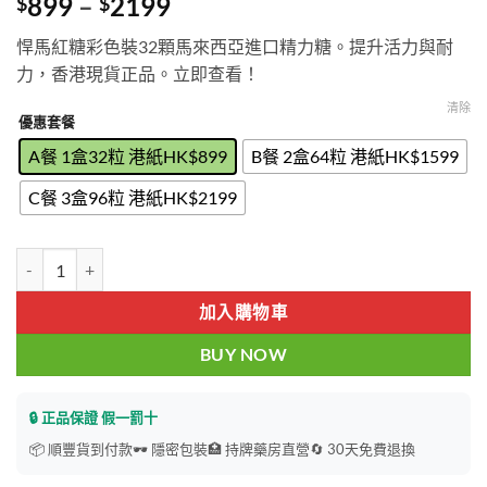
Price
899
–
2199
$
$
range:
悍馬紅糖彩色裝32顆馬來西亞進口精力糖。提升活力與耐
$899
力，香港現貨正品。立即查看！
through
$2199
清除
優惠套餐
A餐 1盒32粒 港紙HK$899
B餐 2盒64粒 港紙HK$1599
C餐 3盒96粒 港紙HK$2199
悍馬紅糖彩色裝 Hamer 糖果 32顆一盒 香港現貨正品 數量
加入購物車
BUY NOW
🔒 正品保證 假一罰十
📦 順豐貨到付款
🕶️ 隱密包裝
🏥 持牌藥房直營
🔄 30天免費退換