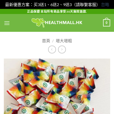
最新優惠方案：买3送1、6送2、9送3（請聯繫客服）
忽略
Skip
正品保證 本站所有商品享受30天無效退款.
to
0
content
首頁
/
增大增粗