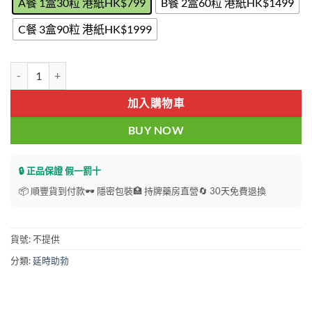
A餐 1盒30粒 港紙HK$799
B餐 2盒60粒 港紙HK$1499
C餐 3盒90粒 港紙HK$1999
印尼红糖 Misteri Candy 人參咖啡糖 咖啡糖 耐力糖 30/1盒 香港現貨正
加入購物車
BUY NOW
🔒 正品保證 假一罰十
📦 順豐貨到付款
🕶️ 隱密包裝
🏥 持牌藥房直營
🔄 30天免費退換
貨號:
不提供
分類:
延時助勃