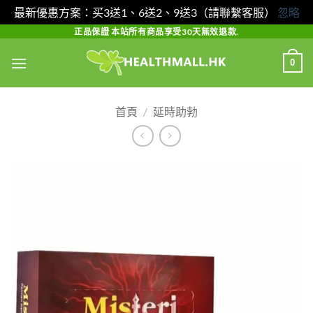
最新優惠方案：买3送1、6送2、9送3（請聯繫客服）
忽略
Skip
正品保證 本站所有商品享受30天無效退款.
to
0
content
首頁
/
延時助勃