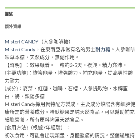
描述
額外資訊
Misteri CANDY
（人參咖啡糖）
Misteri Candy
，在東南亞非常有名的男士
耐力糖
。人參咖啡
味草本糖，天然成分，無副作用。
【聲明】：效果顯着。一粒約3-5天。複興。精力充沛。
{主要功能}：恢複能量，增強體力。補充能量，提高男性體
力耐力
{成分}：麥芽，紅糖，咖啡，石榴，人參提取物，水解蛋
白，酶，鎖陽多糖
Misteri Candy採用獨特配方製成，主要成分鎖陽含有細胞健
康所需的營養成分。哈默糖果是純天然食品，可以幫助補充
細胞營養，所有原料均爲天然食品。
{食用方法}（根據7年經驗）：
初次食用，可能會出現頭暈、身體酸痛的情況。整個過程持