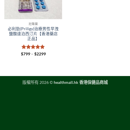
壯陽藥
必利勁(Priligy)治療男性早洩
鹽酸達泊西汀片【香港藥店
正品】
評分
5
滿
Price
$
799
–
$
2299
range:
分 5
$799
through
$2299
版權所有 2026 ©
healthmall.hk 香港保健品商城