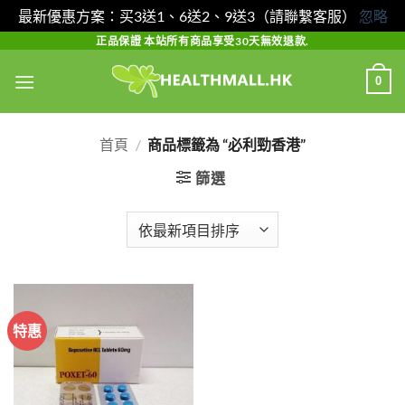
最新優惠方案：买3送1、6送2、9送3（請聯繫客服）
忽略
Skip
正品保證 本站所有商品享受30天無效退款.
to
0
content
首頁
/
商品標籤為 “必利勁香港”
篩選
特惠