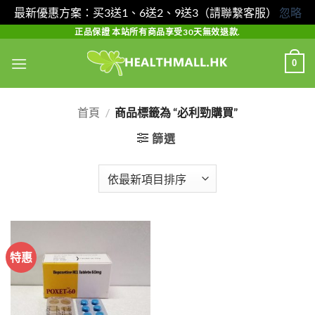
最新優惠方案：买3送1、6送2、9送3（請聯繫客服）
忽略
Skip
正品保證 本站所有商品享受30天無效退款.
to
0
content
首頁
/
商品標籤為 “必利勁購買”
篩選
特惠