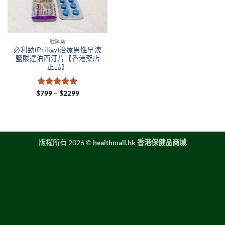
壯陽藥
必利勁(Priligy)治療男性早洩
鹽酸達泊西汀片【香港藥店
正品】
評分
5
滿
Price
$
799
–
$
2299
range:
分 5
$799
through
$2299
版權所有 2026 ©
healthmall.hk 香港保健品商城