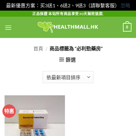
最新優惠方案：买3送1、6送2、9送3（請聯繫客服）
忽略
Skip
正品保證 本站所有商品享受30天無效退款.
to
0
content
首頁
/
商品標籤為 “必利勁藥房”
篩選
特惠