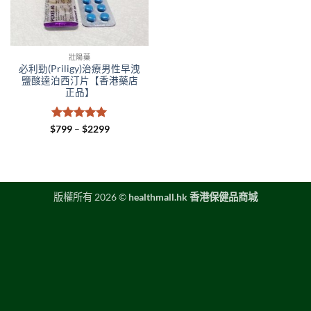
壯陽藥
必利勁(Priligy)治療男性早洩
鹽酸達泊西汀片【香港藥店
正品】
評分
5
滿
Price
$
799
–
$
2299
range:
分 5
$799
through
$2299
版權所有 2026 ©
healthmall.hk 香港保健品商城