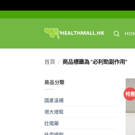
Skip
to
content
HO
首頁
/
商品標籤為 “必利勁副作用”
商品分類
特
國產溫補
增大增粗
壯陽藥
外用噴劑