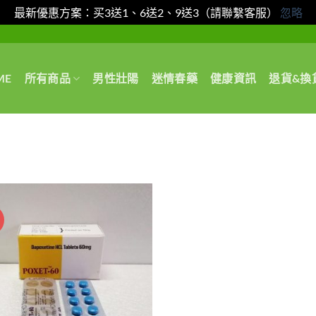
最新優惠方案：买3送1、6送2、9送3（請聯繫客服）
忽略
ME
所有商品
男性壯陽
迷情春藥
健康資訊
退貨&換
惠