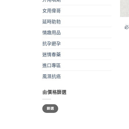
女用偉哥
+
延時助勃
必
情趣用品
抗孕避孕
迷情春藥
進口專區
風濕抗癌
由價格篩選
最
最
篩選
低
高
價
價
格
格