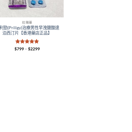
壯陽藥
利勁(Priligy)治療男性早洩鹽酸達
泊西汀片【香港藥店正品】
評分
5
滿
Price
$
799
–
$
2299
range:
分 5
$799
through
$2299