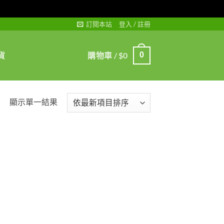
訂閱本站
登入 / 註冊
貨
購物車 /
$
0
0
顯示單一結果