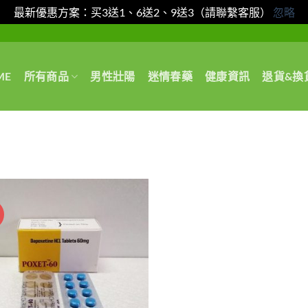
最新優惠方案：买3送1、6送2、9送3（請聯繫客服）
忽略
ME
所有商品
男性壯陽
迷情春藥
健康資訊
退貨&換
惠