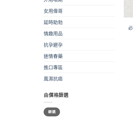
女用偉哥
+
延時助勃
必
情趣用品
抗孕避孕
迷情春藥
進口專區
風濕抗癌
由價格篩選
最
最
篩選
低
高
價
價
格
格