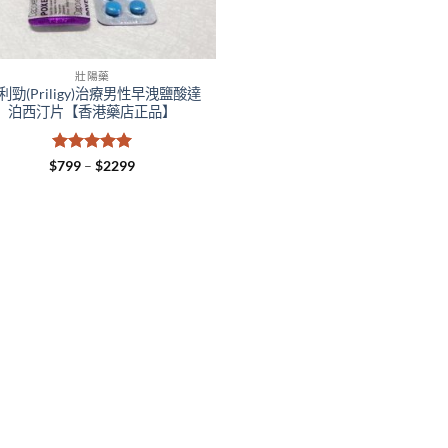
壯陽藥
利勁(Priligy)治療男性早洩鹽酸達
泊西汀片【香港藥店正品】
評分
5
滿
Price
$
799
–
$
2299
range:
分 5
$799
through
$2299