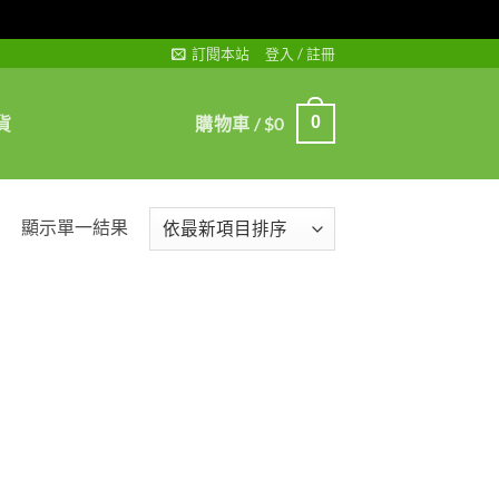
訂閱本站
登入 / 註冊
貨
購物車 /
$
0
0
顯示單一結果