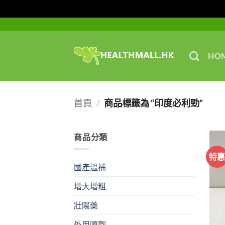
Skip
to
content
HO
首頁
/
商品標籤為 “印度必利勁”
商品分類
特
國產溫補
增大增粗
壯陽藥
外用噴劑