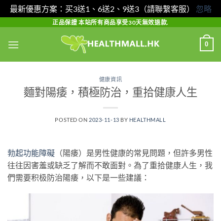
最新優惠方案：买3送1、6送2、9送3（請聯繫客服）
忽略
Skip
正品保證 本站所有商品享受30天無效退款.
to
0
content
健康資訊
麵對陽痿，積極防治，重拾健康人生
POSTED ON
2023-11-13
BY
HEALTHMALL
勃起功能障礙
（陽痿）是男性健康的常見問題，但許多男性
往往因害羞或缺乏了解而不敢面對。為了重拾健康人生，我
們需要积极防治陽痿，以下是一些建議：