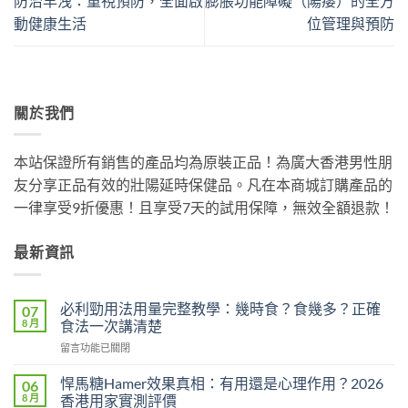
防治早洩：重視預防，全面啟
膨脹功能障礙（陽痿）的全方
動健康生活
位管理與預防
關於我們
本站保證所有銷售的產品均為原裝正品！為廣大香港男性朋
友分享正品有效的壯陽延時保健品。凡在本商城訂購產品的
一律享受9折優惠！且享受7天的試用保障，無效全額退款！
最新資訊
必利勁用法用量完整教學：幾時食？食幾多？正確
07
8 月
食法一次講清楚
在
留言功能已關閉
〈必
利
悍馬糖Hamer效果真相：有用還是心理作用？2026
06
勁
8 月
香港用家實測評價