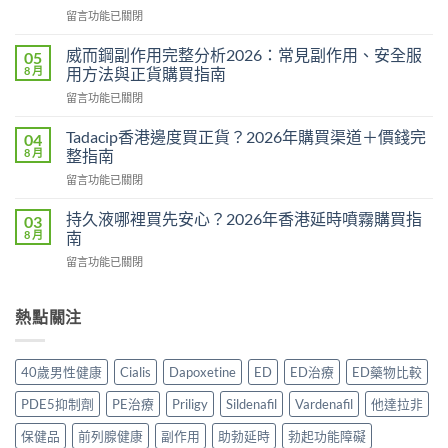
用
在
留言功能已關閉
法
〈悍
用
馬
量
威而鋼副作用完整分析2026：常見副作用、安全服
05
糖
完
8 月
用方法與正貨購買指南
Hamer
整
在
留言功能已關閉
效
教
〈威
果
學：
而
真
Tadacip香港邊度買正貨？2026年購買渠道＋價錢完
04
幾
鋼
相：
8 月
整指南
時
副
有
食？
在
留言功能已關閉
作
用
食
〈Tadacip
用
還
幾
香
完
持久液哪裡買先安心？2026年香港延時噴霧購買指
03
是
多？
港
整
8 月
南
心
正
邊
分
理
確
在
留言功能已關閉
度
析
作
食
〈持
買
2026：
用？
法
久
正
常
2026
一
液
熱點關注
貨？
見
香
次
哪
2026
副
港
講
裡
年
作
用
清
買
購
用、
40歲男性健康
Cialis
Dapoxetine
ED
ED治療
ED藥物比較
家
楚〉
先
買
安
實
中
安
渠
全
PDE5抑制劑
PE治療
Priligy
Sildenafil
Vardenafil
他達拉非
測
心？
道
服
評
2026
＋
保健品
前列腺健康
副作用
助勃延時
勃起功能障礙
用
價〉
年