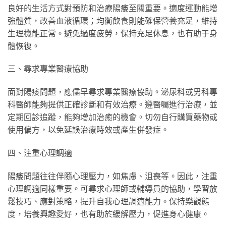
良好的生活方式對預防和治療陽痿至關重要。適度運動能增
強體質，改善血液循環；均衡飲食則能確保營養充足，維持
生理機能正常。避免過度疲勞，保持充足休息，也有助于身
體恢復。
三、尋求專業醫療協助
面對陽痿問題，應儘早尋求專業醫療協助。泌尿科或男科專
科醫師能夠提供正確診斷和有效治療。遵醫囑進行治療，並
定期回診追蹤，能夠增加治癒的機會。切勿自行購買藥物或
使用偏方，以免延誤治療時效或產生併發症。
四、注重心理調適
陽痿問題往往伴隨心理壓力，如焦慮、沮喪等。因此，注重
心理調適同樣重要。可尋求心理師或輔導員的協助，學習放
鬆技巧、應對策略，提升自我心理調適能力。保持樂觀態
度，培養興趣愛好，也有助於緩解壓力，促進身心健康。