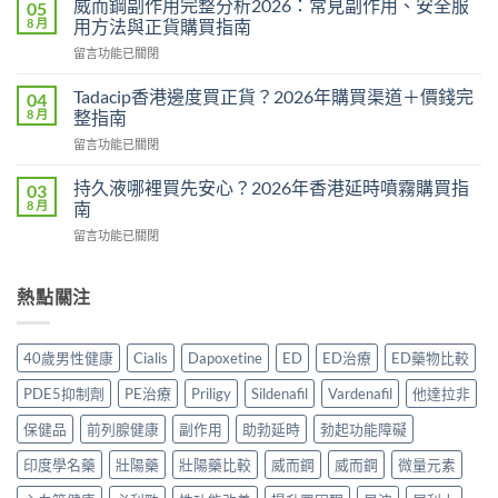
量
威而鋼副作用完整分析2026：常見副作用、安全服
05
糖
完
8 月
用方法與正貨購買指南
Hamer
整
在
留言功能已關閉
效
教
〈威
果
學：
而
真
Tadacip香港邊度買正貨？2026年購買渠道＋價錢完
04
幾
鋼
相：
8 月
整指南
時
副
有
食？
在
留言功能已關閉
作
用
食
〈Tadacip
用
還
幾
香
完
持久液哪裡買先安心？2026年香港延時噴霧購買指
03
是
多？
港
整
8 月
南
心
正
邊
分
理
確
在
留言功能已關閉
度
析
作
食
〈持
買
2026：
用？
法
久
正
常
2026
一
液
熱點關注
貨？
見
香
次
哪
2026
副
港
講
裡
年
作
用
清
買
購
用、
40歲男性健康
Cialis
Dapoxetine
ED
ED治療
ED藥物比較
家
楚〉
先
買
安
實
中
安
渠
全
PDE5抑制劑
PE治療
Priligy
Sildenafil
Vardenafil
他達拉非
測
心？
道
服
評
2026
＋
保健品
前列腺健康
副作用
助勃延時
勃起功能障礙
用
價〉
年
價
方
中
香
印度學名藥
壯陽藥
壯陽藥比較
威而鋼
威而鋼
微量元素
錢
法
港
完
與