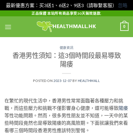
最新優惠方案：买3送1、6送2、9送3（請聯繫客服）
忽略
Skip
正品保證 本站所有商品享受30天無效退款.
to
0
content
健康資訊
香港男性須知：這3個時間段最易導致
陽痿
POSTED ON
2023-12-07
BY
HEALTHMALL
在繁忙的現代生活中，香港男性常常面臨著各種壓力和挑
戰，而這些壓力和挑戰不僅影響身心健康，還可能導致
陽痿
等性功能問題。然而，很多男性朋友並不知道，一天中的某
些時間段竟然也是導致陽痿的高風險期。下面就讓我們來看
看哪三個時間段香港男性應該特別警惕。