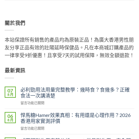
關於我們
本站保證所有銷售的產品均為原裝正品！為廣大香港男性朋
友分享正品有效的壯陽延時保健品。凡在本商城訂購產品的
一律享受9折優惠！且享受7天的試用保障，無效全額退款！
最新資訊
必利勁用法用量完整教學：幾時食？食幾多？正確
07
8 月
食法一次講清楚
在
留言功能已關閉
〈必
利
悍馬糖Hamer效果真相：有用還是心理作用？2026
06
勁
8 月
香港用家實測評價
用
在
留言功能已關閉
法
〈悍
用
馬