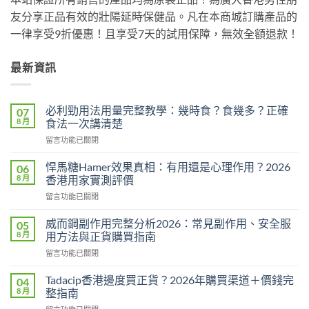
友分享正品有效的壯陽延時保健品。凡在本商城訂購產品的
一律享受9折優惠！且享受7天的試用保障，無效全額退款！
最新資訊
必利勁用法用量完整教學：幾時食？食幾多？正確
07
8 月
食法一次講清楚
在
留言功能已關閉
〈必
利
悍馬糖Hamer效果真相：有用還是心理作用？2026
06
勁
8 月
香港用家實測評價
用
在
留言功能已關閉
法
〈悍
用
馬
量
威而鋼副作用完整分析2026：常見副作用、安全服
05
糖
完
8 月
用方法與正貨購買指南
Hamer
整
在
留言功能已關閉
效
教
〈威
果
學：
而
真
Tadacip香港邊度買正貨？2026年購買渠道＋價錢完
04
幾
鋼
相：
8 月
整指南
時
副
有
食？
在