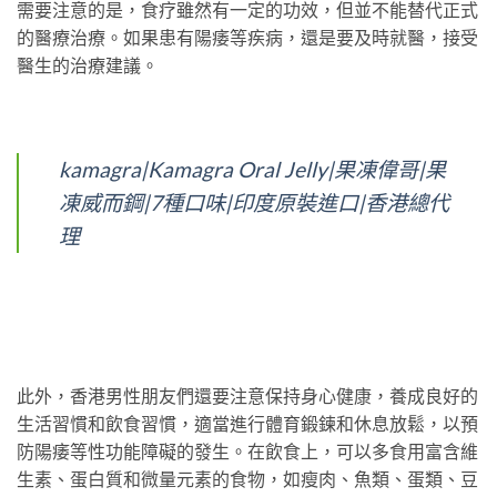
需要注意的是，食疗雖然有一定的功效，但並不能替代正式
的醫療治療。如果患有陽痿等疾病，還是要及時就醫，接受
醫生的治療建議。
kamagra|Kamagra Oral Jelly|果凍偉哥|果
凍威而鋼|7種口味|印度原裝進口|香港總代
理
此外，香港男性朋友們還要注意保持身心健康，養成良好的
生活習慣和飲食習慣，適當進行體育鍛鍊和休息放鬆，以預
防陽痿等性功能障礙的發生。在飲食上，可以多食用富含維
生素、蛋白質和微量元素的食物，如瘦肉、魚類、蛋類、豆