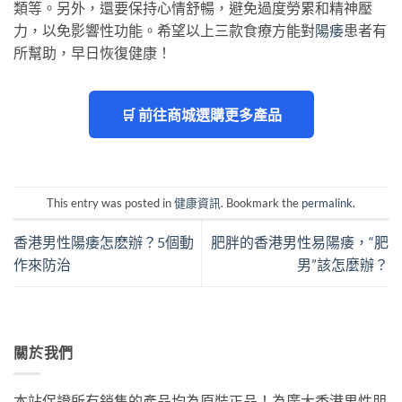
類等。另外，還要保持心情舒暢，避免過度勞累和精神壓
力，以免影響性功能。希望以上三款食療方能對
陽痿
患者有
所幫助，早日恢復健康！
🛒 前往商城選購更多產品
This entry was posted in
健康資訊
. Bookmark the
permalink
.
香港男性陽痿怎麽辦？5個動
肥胖的香港男性易陽痿，“肥
作來防治
男”該怎麼辦？
關於我們
本站保證所有銷售的產品均為原裝正品！為廣大香港男性朋