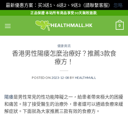
最新優惠方案：买3送1、6送2、9送3（請聯繫客服）
忽略
Skip
正品保證 本站所有商品享受30天無效退款.
to
0
content
健康資訊
香港男性陽痿怎麼治療好？推薦3款食
療方！
POSTED ON
2023-12-08
BY
HEALTHMALL
陽痿
是男性常見的性功能障礙之一，給患者帶來極大的困擾
和痛苦。除了接受醫生的治療外，患者還可以通過食療來緩
解症狀。下面就為大家推薦三款有效的食療方。