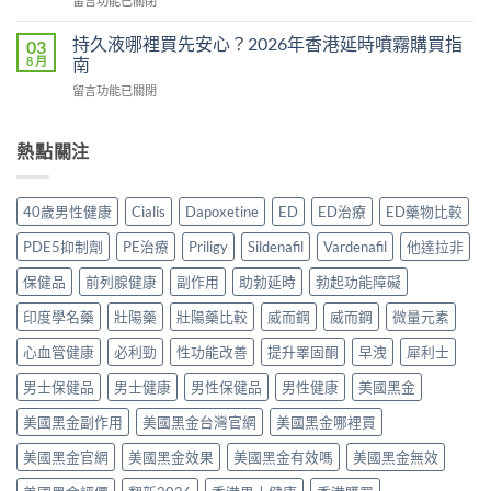
留言功能已關閉
作
用
食
〈Tadacip
用
還
幾
香
完
持久液哪裡買先安心？2026年香港延時噴霧購買指
03
是
多？
港
整
8 月
南
心
正
邊
分
理
確
在
留言功能已關閉
度
析
作
食
〈持
買
2026：
用？
法
久
正
常
2026
一
液
熱點關注
貨？
見
香
次
哪
2026
副
港
講
裡
年
作
用
清
買
購
用、
40歲男性健康
Cialis
Dapoxetine
ED
ED治療
ED藥物比較
家
楚〉
先
買
安
實
中
安
渠
全
PDE5抑制劑
PE治療
Priligy
Sildenafil
Vardenafil
他達拉非
測
心？
道
服
評
2026
＋
保健品
前列腺健康
副作用
助勃延時
勃起功能障礙
用
價〉
年
價
方
中
香
印度學名藥
壯陽藥
壯陽藥比較
威而鋼
威而鋼
微量元素
錢
法
港
完
與
延
心血管健康
必利勁
性功能改善
提升睪固酮
早洩
犀利士
整
正
時
指
貨
男士保健品
男士健康
男性保健品
男性健康
美國黑金
噴
南〉
購
霧
中
買
美國黑金副作用
美國黑金台灣官網
美國黑金哪裡買
購
指
買
南〉
美國黑金官網
美國黑金效果
美國黑金有效嗎
美國黑金無效
指
中
南〉