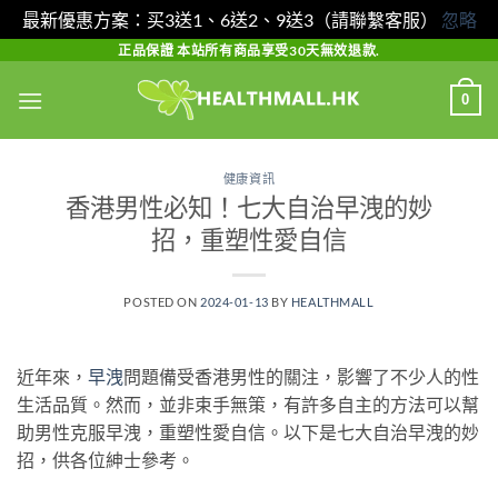
最新優惠方案：买3送1、6送2、9送3（請聯繫客服）
忽略
Skip
正品保證 本站所有商品享受30天無效退款.
to
0
content
健康資訊
香港男性必知！七大自治早洩的妙
招，重塑性愛自信
POSTED ON
2024-01-13
BY
HEALTHMALL
近年來，
早洩
問題備受香港男性的關注，影響了不少人的性
生活品質。然而，並非束手無策，有許多自主的方法可以幫
助男性克服早洩，重塑性愛自信。以下是七大自治早洩的妙
招，供各位紳士參考。