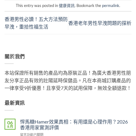
This entry was posted in
健康資訊
. Bookmark the
permalink
.
香港男性必讀！五大方法預防
香港老年男性早洩問題的探析
早洩，重拾性福生活
關於我們
本站保證所有銷售的產品均為原裝正品！為廣大香港男性朋
友分享正品有效的壯陽延時保健品。凡在本商城訂購產品的
一律享受9折優惠！且享受7天的試用保障，無效全額退款！
最新資訊
悍馬糖Hamer效果真相：有用還是心理作用？2026
06
8 月
香港用家實測評價
在
留言功能已關閉