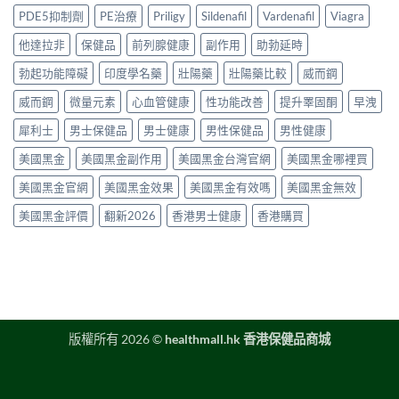
法
洩
港
完
PDE5抑制劑
PE治療
Priligy
Sildenafil
Vardenafil
Viagra
與
藥
延
整
正
物
時
他達拉非
保健品
前列腺健康
副作用
助勃延時
指
貨
比
噴
南〉
購
較
勃起功能障礙
印度學名藥
壯陽藥
壯陽藥比較
威而鋼
霧
中
買
2026：
購
指
口
威而鋼
微量元素
心血管健康
性功能改善
提升睪固酮
早洩
買
南〉
服
指
中
犀利士
男士保健品
男士健康
男性保健品
男性健康
藥、
南〉
噴
中
美國黑金
美國黑金副作用
美國黑金台灣官網
美國黑金哪裡買
劑、
雙
美國黑金官網
美國黑金效果
美國黑金有效嗎
美國黑金無效
效
片
美國黑金評價
翻新2026
香港男士健康
香港購買
點
樣
揀？〉
中
版權所有 2026 ©
healthmall.hk 香港保健品商城