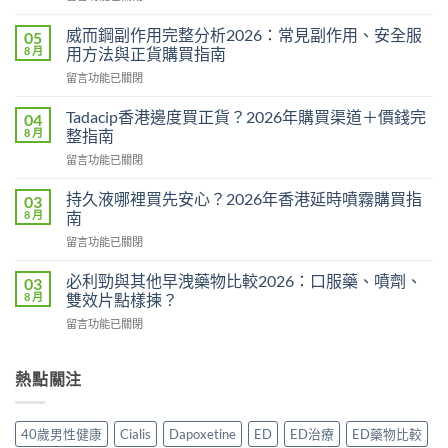
〈悍
馬
威而鋼副作用完整分析2026：常見副作用、安全服
05
糖
8 月
用方法與正貨購買指南
Hamer
在
留言功能已關閉
效
〈威
果
而
真
Tadacip香港邊度買正貨？2026年購買渠道＋價錢完
04
鋼
相：
8 月
整指南
副
有
在
留言功能已關閉
作
用
〈Tadacip
用
還
香
完
持久液哪裡買先安心？2026年香港延時噴霧購買指
03
是
港
整
8 月
南
心
邊
分
理
在
留言功能已關閉
度
析
作
〈持
買
2026：
用？
久
正
必利勁與其他早洩藥物比較2026：口服藥、噴劑、
03
常
2026
液
貨？
8 月
雙效片點樣揀？
見
香
哪
2026
副
港
在
留言功能已關閉
裡
年
作
用
〈必
買
購
用、
家
利
先
買
安
實
勁
熱點關注
安
渠
全
測
與
心？
道
服
評
其
2026
＋
用
價〉
他
年
價
40歲男性健康
Cialis
Dapoxetine
ED
ED治療
ED藥物比較
方
中
早
香
錢