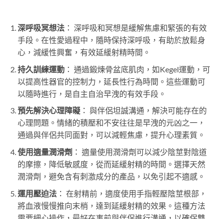
深呼吸冥想法
： 深呼吸和冥想是緩解焦慮和緊張的有效
手段。在性愛過程中，隨時保持深呼吸，有助於放鬆身
心，減緩性興奮，有效延緩射精時間。
持久訓練運動
： 通過鍛煉骨盆底肌肉，如Kegel運動，可
以提高性器官的控制力，延長性行為時間。這些運動可
以隨時進行，是自主自治早洩的有效手段。
預先解決心理障礙
： 與伴侶坦誠溝通，解決可能存在的
心理問題。情緒的積壓和不安往往是早洩的元凶之一，
通過與伴侶共同面對，可以減輕焦慮，提升心理素質。
使用適量潤滑劑
： 適量使用潤滑劑可以減少陰莖對陰道
的摩擦，降低敏感度，從而延緩射精的時間。選擇天然
潤滑劑，避免含有刺激成分的產品，以免引起不適感。
運用壓迫法
： 在射精前，適度使用手指輕壓陰莖根部，
將血液慢慢推向末梢，達到延緩射精的效果。這種方法
需要細心操作，最好在事前與伴侶進行溝通，以確保雙