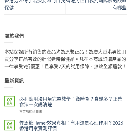
香港男人得了陽痿要如何自我
香港男性自我判斷陽痿的誤區
保健
有哪些
關於我們
本站保證所有銷售的產品均為原裝正品！為廣大香港男性朋
友分享正品有效的壯陽延時保健品。凡在本商城訂購產品的
一律享受9折優惠！且享受7天的試用保障，無效全額退款！
最新資訊
必利勁用法用量完整教學：幾時食？食幾多？正確
07
8 月
食法一次講清楚
在
留言功能已關閉
〈必
利
悍馬糖Hamer效果真相：有用還是心理作用？2026
06
勁
8 月
香港用家實測評價
用