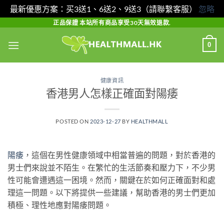
最新優惠方案：买3送1、6送2、9送3（請聯繫客服）
忽略
Skip
正品保證 本站所有商品享受30天無效退款.
to
0
content
健康資訊
香港男人怎樣正確面對陽痿
POSTED ON
2023-12-27
BY
HEALTHMALL
陽痿
，這個在男性健康領域中相當普遍的問題，對於香港的
男士們來說並不陌生。在繁忙的生活節奏和壓力下，不少男
性可能會遭遇這一困境。然而，關鍵在於如何正確面對和處
理這一問題。以下將提供一些建議，幫助香港的男士們更加
積極、理性地應對陽痿問題。