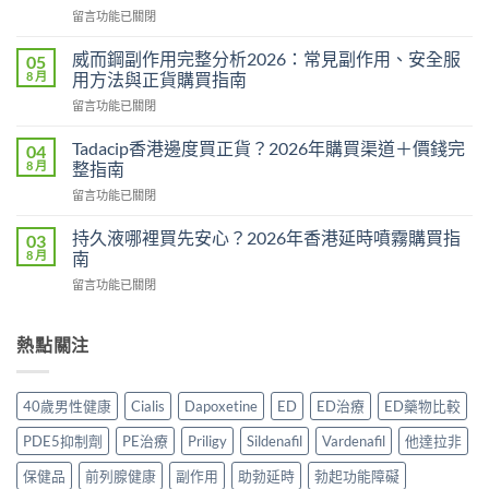
在
留言功能已關閉
法
〈悍
用
馬
量
威而鋼副作用完整分析2026：常見副作用、安全服
05
糖
完
8 月
用方法與正貨購買指南
Hamer
整
在
留言功能已關閉
效
教
〈威
果
學：
而
真
Tadacip香港邊度買正貨？2026年購買渠道＋價錢完
04
幾
鋼
相：
8 月
整指南
時
副
有
食？
在
留言功能已關閉
作
用
食
〈Tadacip
用
還
幾
香
完
持久液哪裡買先安心？2026年香港延時噴霧購買指
03
是
多？
港
整
8 月
南
心
正
邊
分
理
確
在
留言功能已關閉
度
析
作
食
〈持
買
2026：
用？
法
久
正
常
2026
一
液
熱點關注
貨？
見
香
次
哪
2026
副
港
講
裡
年
作
用
清
買
購
用、
40歲男性健康
Cialis
Dapoxetine
ED
ED治療
ED藥物比較
家
楚〉
先
買
安
實
中
安
渠
全
PDE5抑制劑
PE治療
Priligy
Sildenafil
Vardenafil
他達拉非
測
心？
道
服
評
2026
＋
保健品
前列腺健康
副作用
助勃延時
勃起功能障礙
用
價〉
年