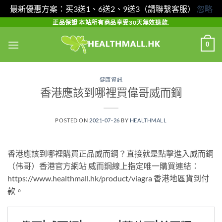
最新優惠方案：买3送1、6送2、9送3（請聯繫客服）
忽略
Skip
正品保證 本站所有商品享受30天無效退款.
to
0
content
健康資訊
香港應該到哪裡買偉哥威而鋼
POSTED ON
2021-07-26
BY
HEALTHMALL
香港應該到哪裡購買正品威而鋼？直接就是點擊進入威而鋼
（伟哥）香港官方網站 威而鋼線上指定唯一購買連結：
https://www.healthmall.hk/product/viagra 香港地區貨到付
款。