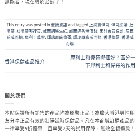
無能者，現在終於治愈了！
This entry was posted in
健康資訊
and tagged
上網買偉哥
,
偉哥網購
,
壯
陽藥
,
壯陽藥哪裡買
,
威而鋼醫生紙
,
威而鋼香港價錢
,
家計會買偉哥
,
屈臣
氏威而鋼
,
犀利士萬寧
,
輝瑞原廠偉哥
,
輝瑞原廠威而鋼
,
香港偉哥
,
香港威
而鋼
.
犀利士和偉哥哪個好？區分一
香港保健產品推介
下犀利士和偉哥的作用
關於我們
本站保證所有銷售的產品均為原裝正品！為廣大香港男性朋
友分享正品有效的壯陽延時保健品。凡在本商城訂購產品的
一律享受9折優惠！且享受7天的試用保障，無效全額退款！