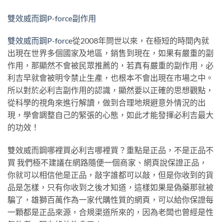
雙效威而鋼P-force副作用
雙效威而鋼P-force
從2008年問世以來，在極短的時間內就
出現在世界多個國家及地區，銷售到現在，如果有嚴重的副
作用，那顯然不會被民眾推薦的，若真有嚴重的副作用，必
利吉早就會被明令禁止生產，也根本不會出現在市場之中。
所以對於必利吉副作用的認識，顯然要以正確的思想觀點，
從科學的視角來進行解讀，做到合理地規避意外情況的出
現，學會調整自己的緊張的心態，如此才能發揮必利吉最大
的功效！
雙效威而鋼哪裡買必利吉哪裡買？重點是正品，不是正品不
買 我們極不建議在網路隨便一個商家、網頁說保證正品，
你就可以相信他是正品，敲字誰都可以敲，但是你收到的貨
品是怎樣，只有你收到之後才知道，這樣如果是偽藥那就被
騙了，雄獅百萬作為一家代購性質的網頁，可以給你保證每
一顆都是正品來源，合規渠道所來的，因為老闆也曾經是性