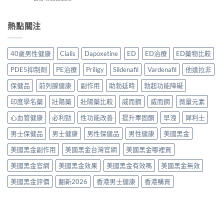
析
作
食
〈持
買
2026：
用？
法
久
正
常
2026
一
液
熱點關注
貨？
見
香
次
哪
2026
副
港
講
裡
年
作
用
清
買
購
用、
40歲男性健康
Cialis
Dapoxetine
ED
ED治療
ED藥物比較
家
楚〉
先
買
安
實
中
安
渠
全
PDE5抑制劑
PE治療
Priligy
Sildenafil
Vardenafil
他達拉非
測
心？
道
服
評
2026
＋
保健品
前列腺健康
副作用
助勃延時
勃起功能障礙
用
價〉
年
價
方
中
香
印度學名藥
壯陽藥
壯陽藥比較
威而鋼
威而鋼
微量元素
錢
法
港
完
與
延
心血管健康
必利勁
性功能改善
提升睪固酮
早洩
犀利士
整
正
時
指
貨
男士保健品
男士健康
男性保健品
男性健康
美國黑金
噴
南〉
購
霧
中
買
美國黑金副作用
美國黑金台灣官網
美國黑金哪裡買
購
指
買
南〉
美國黑金官網
美國黑金效果
美國黑金有效嗎
美國黑金無效
指
中
南〉
美國黑金評價
翻新2026
香港男士健康
香港購買
中