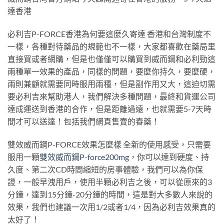
達香港
必利吉P-FORCE香港為何要這麼久寄達 香港和台灣制度不
一樣，各種對待藥品的規範也不一樣，大家都喜歡在藥局里
直接買或者網購，但是也僅僅可以購買到威而鋼和必利勁這
兩種單一效果的產品，同樣的問題，要麼你持久，要麼硬，
兩則兼顧就需要同時服用兩種，但是副作用又大，這迫切需
要必利吉來幫助港人，我們解決多種問題，最終和貨運公司
達成運送到香港的合作，但是距離過遠，也就需要5-7天時
間才可以送達！包括我們網頁售賣的春藥！
雙效威而鋼P-FORCE效果怎麼樣 全新的使用感受，只需要
服用一顆
雙效威而鋼P-force200mg
，你可以達到硬度、持
久度、第二次CD時間縮短的房事體驗，我們可以為你保
證，一般早洩用戶，使用半顆必利吉之後，可以從原來的3
分鐘，達到15分鐘-20分鐘的時間，這是對大多數人來說的
效果，我們也建議一次用1/2或者1/4，因為必利吉效果真的
太好了！