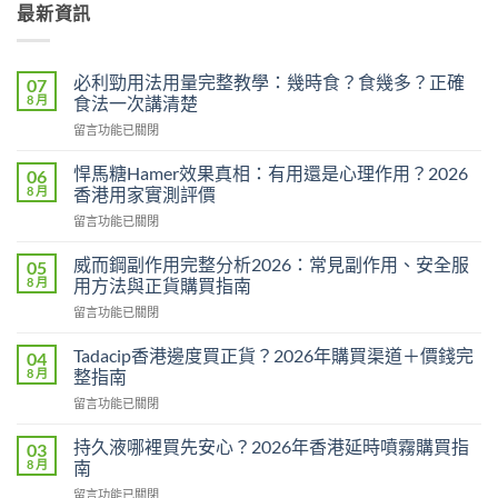
最新資訊
必利勁用法用量完整教學：幾時食？食幾多？正確
07
8 月
食法一次講清楚
在
留言功能已關閉
〈必
利
悍馬糖Hamer效果真相：有用還是心理作用？2026
06
勁
8 月
香港用家實測評價
用
在
留言功能已關閉
法
〈悍
用
馬
量
威而鋼副作用完整分析2026：常見副作用、安全服
05
糖
完
8 月
用方法與正貨購買指南
Hamer
整
在
留言功能已關閉
效
教
〈威
果
學：
而
真
Tadacip香港邊度買正貨？2026年購買渠道＋價錢完
04
幾
鋼
相：
8 月
整指南
時
副
有
食？
在
留言功能已關閉
作
用
食
〈Tadacip
用
還
幾
香
完
持久液哪裡買先安心？2026年香港延時噴霧購買指
03
是
多？
港
整
8 月
南
心
正
邊
分
理
確
在
留言功能已關閉
度