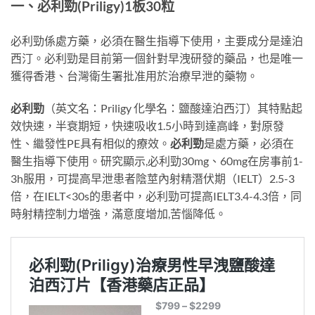
一、必利勁(Priligy)1板30粒
必利勁係處方藥，必須在醫生指導下使用，主要成分是達泊
西汀。必利勁是目前第一個針對早洩研發的藥品，也是唯一
獲得香港、台灣衛生署批准用於治療早泄的藥物。
必利勁
（英文名：Priligy 化學名：鹽酸達泊西汀）其特點起
效快速，半衰期短，快速吸收1.5小時到達高峰，對原發
性、繼發性PE具有相似的療效。
必利勁
是處方藥，必須在
醫生指導下使用。研究顯示,必利勁30mg、60mg在房事前1-
3h服用，可提高早泄患者陰莖內射精潛伏期（IELT）2.5-3
倍，在IELT<30s的患者中，必利勁可提高IELT3.4-4.3倍，同
時射精控制力增強，滿意度增加,苦惱降低。