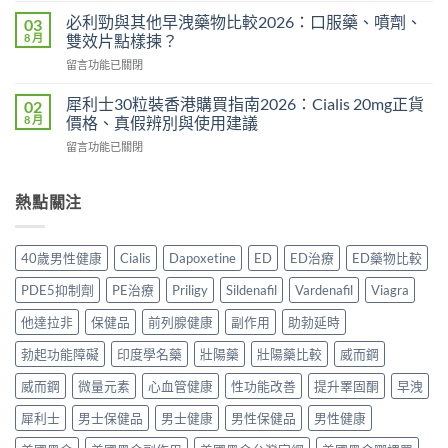
買
2026：
久
正
必利勁與其他早洩藥物比較2026：口服藥、噴劑、
03
常
液
貨？
8 月
雙效片點樣揀？
見
哪
2026
副
在
留言功能已關閉
裡
年
作
〈必
買
購
用、
利
先
犀利士30粒裝香港購買指南2026：Cialis 20mg正貨
02
買
安
勁
安
8 月
價格、真假辨別與使用建議
渠
全
與
心？
道
服
在
留言功能已關閉
其
2026
＋
用
〈犀
他
年
價
方
利
早
香
錢
法
士
熱點關注
洩
港
完
與
30
藥
延
整
正
粒
物
時
指
貨
裝
比
噴
40歲男性健康
Cialis
Dapoxetine
ED
ED治療
ED藥物比較
南〉
購
香
較
霧
中
買
港
2026：
購
PDE5抑制劑
PE治療
Priligy
Sildenafil
Vardenafil
Viagra
指
購
口
買
南〉
買
服
他達拉非
保健品
前列腺健康
副作用
助勃延時
指
中
指
藥、
南〉
南
勃起功能障礙
印度學名藥
壯陽藥
壯陽藥比較
威而鋼
噴
中
2026：
劑、
Cialis
威而鋼
微量元素
心血管健康
性功能改善
提升睪固酮
早洩
雙
20mg
效
犀利士
男士保健品
男士健康
男性保健品
男性健康
正
片
貨
點