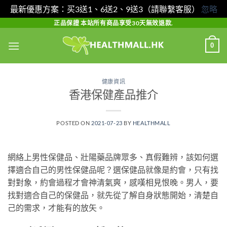
最新優惠方案：买3送1、6送2、9送3（請聯繫客服）
忽略
Skip
正品保證 本站所有商品享受30天無效退款.
to
0
content
健康資訊
香港保健產品推介
POSTED ON
2021-07-23
BY
HEALTHMALL
網絡上男性保健品、壯陽藥品牌眾多、真假難辨，該如何選
擇適合自己的男性保健品呢？選保健品就像是約會，只有找
對對象，約會過程才會神清氣爽，感嘆相見恨晚。男人，要
找對適合自己的保健品，就先從了解自身狀態開始，清楚自
己的需求，才能有的放矢。