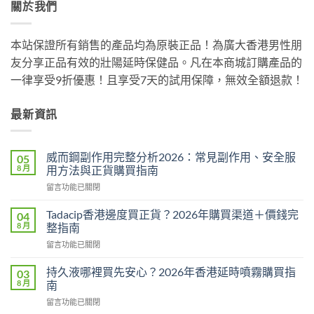
關於我們
本站保證所有銷售的產品均為原裝正品！為廣大香港男性朋
友分享正品有效的壯陽延時保健品。凡在本商城訂購產品的
一律享受9折優惠！且享受7天的試用保障，無效全額退款！
最新資訊
威而鋼副作用完整分析2026：常見副作用、安全服
05
8 月
用方法與正貨購買指南
在
留言功能已關閉
〈威
而
Tadacip香港邊度買正貨？2026年購買渠道＋價錢完
04
鋼
8 月
整指南
副
在
留言功能已關閉
作
〈Tadacip
用
香
完
持久液哪裡買先安心？2026年香港延時噴霧購買指
03
港
整
8 月
南
邊
分
在
留言功能已關閉
度
析
〈持