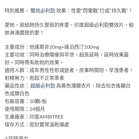
特別推薦，
雙效必利勁
效果：性愛“閃電戰”打成“持久戰”！
愛她，就給她持久堅挺的疼愛，印度超級必利勁雙效片，給
她淋漓盡致的愛！
主要成份：他達那非20mg+達泊西汀100mg
主要功效：同時治療陽痿與早泄。超長延時，延時效果最
好。同時帶有助勃的效果。
適用人群：成年男性性慾減退者，房事時間短，早洩患者，
射精無力、勃起不正常患者
藥品性狀：
超級必利勁
為黃色薄膜衣片，除去包衣後顯白
色或類白色
包裝容量：10顆/板
使用期限：24個月
生產廠家：印度AMBITREE
保存方式：密封置常溫乾燥處
2.延時濕巾