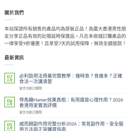
關於我們
本站保證所有銷售的產品均為原裝正品！為廣大香港男性朋
友分享正品有效的壯陽延時保健品。凡在本商城訂購產品的
一律享受9折優惠！且享受7天的試用保障，無效全額退款！
最新資訊
必利勁用法用量完整教學：幾時食？食幾多？正確
07
8 月
食法一次講清楚
在
留言功能已關閉
〈必
利
悍馬糖Hamer效果真相：有用還是心理作用？2026
06
勁
8 月
香港用家實測評價
用
在
留言功能已關閉
法
〈悍
用
馬
量
威而鋼副作用完整分析2026：常見副作用、安全服
05
糖
完
8 月
用方法與正貨購買指南