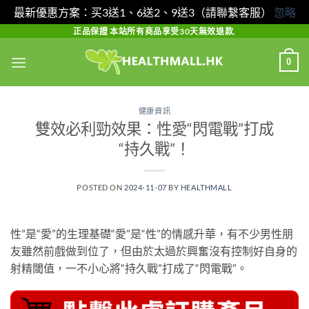
最新優惠方案：买3送1、6送2、9送3（請聯繫客服）
忽略
Skip
正品保證 本站所有商品享受30天無效退款.
to
0
content
健康資訊
雙效必利勁效果：性愛“閃電戰”打成
“持久戰”！
POSTED ON
2024-11-07
BY
HEALTHMALL
性”是“愛”的生理基礎“愛”是“性”的情感升華，有不少男性朋
友雖然前戲做到位了，但由於太過於興奮沒有控制好自身的
射精閾值，一不小心將“持久戰”打成了“閃電戰”。