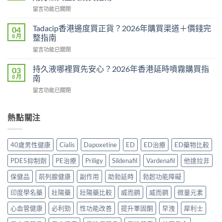
Hamer
整
在
留言功能已關閉
效
教
〈威
果
學：
而
真
Tadacip香港邊度買正貨？2026年購買渠道＋價錢完
04
幾
鋼
相：
8 月
整指南
時
副
有
食？
在
留言功能已關閉
作
用
食
〈Tadacip
用
還
幾
香
完
持久液哪裡買先安心？2026年香港延時噴霧購買指
03
是
多？
港
整
8 月
南
心
正
邊
分
理
確
在
留言功能已關閉
度
析
作
食
〈持
買
2026：
用？
法
久
正
常
2026
一
液
熱點關注
貨？
見
香
次
哪
2026
副
港
講
裡
年
作
用
清
買
購
用、
40歲男性健康
Cialis
Dapoxetine
ED
ED治療
ED藥物比較
家
楚〉
先
買
安
實
中
安
渠
全
PDE5抑制劑
PE治療
Priligy
Sildenafil
Vardenafil
他達拉非
測
心？
道
服
評
2026
＋
保健品
前列腺健康
副作用
助勃延時
勃起功能障礙
用
價〉
年
價
方
中
香
印度學名藥
壯陽藥
壯陽藥比較
威而鋼
威而鋼
微量元素
錢
法
港
完
與
延
心血管健康
必利勁
性功能改善
提升睪固酮
早洩
犀利士
整
正
時
指
貨