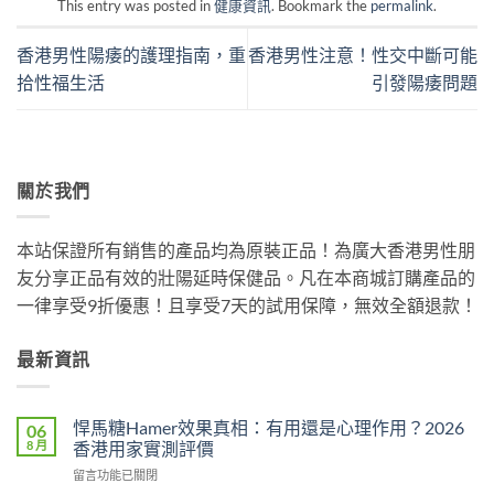
This entry was posted in
健康資訊
. Bookmark the
permalink
.
香港男性陽痿的護理指南，重
香港男性注意！性交中斷可能
拾性福生活
引發陽痿問題
關於我們
本站保證所有銷售的產品均為原裝正品！為廣大香港男性朋
友分享正品有效的壯陽延時保健品。凡在本商城訂購產品的
一律享受9折優惠！且享受7天的試用保障，無效全額退款！
最新資訊
悍馬糖Hamer效果真相：有用還是心理作用？2026
06
8 月
香港用家實測評價
在
留言功能已關閉
〈悍