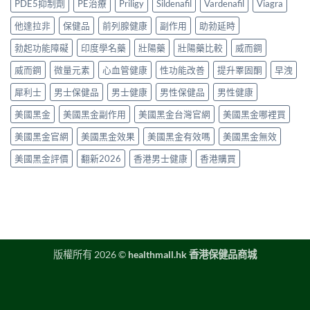
港
完
PDE5抑制劑
PE治療
Priligy
Sildenafil
Vardenafil
Viagra
與
藥
延
整
正
物
時
他達拉非
保健品
前列腺健康
副作用
助勃延時
指
貨
比
噴
南〉
購
較
勃起功能障礙
印度學名藥
壯陽藥
壯陽藥比較
威而鋼
霧
中
買
2026：
購
指
口
威而鋼
微量元素
心血管健康
性功能改善
提升睪固酮
早洩
買
南〉
服
指
中
犀利士
男士保健品
男士健康
男性保健品
男性健康
藥、
南〉
噴
中
美國黑金
美國黑金副作用
美國黑金台灣官網
美國黑金哪裡買
劑、
雙
美國黑金官網
美國黑金效果
美國黑金有效嗎
美國黑金無效
效
片
美國黑金評價
翻新2026
香港男士健康
香港購買
點
樣
揀？〉
中
版權所有 2026 ©
healthmall.hk 香港保健品商城