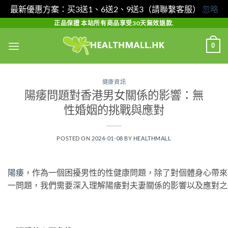
最新優惠方案：买3送1、6送2、9送3（請聯繫客服）
忽略
Skip
正品保證 本站所有商品享受30天無效退款.
to
0
content
健康資訊
陽痿問題對香港男女關係的影響：無
性婚姻的挑戰與應對
POSTED ON
2024-01-08
BY
HEALTHMALL
陽痿
，作為一個困擾男性的性健康問題，除了對個體身心帶來
一問題，我們需要深入理解陽痿對夫妻關係的影響以及應對之