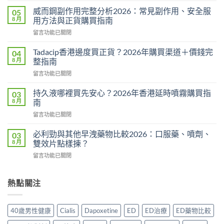
馬
威而鋼副作用完整分析2026：常見副作用、安全服
05
糖
8 月
用方法與正貨購買指南
Hamer
在
留言功能已關閉
效
〈威
果
而
真
Tadacip香港邊度買正貨？2026年購買渠道＋價錢完
04
鋼
相：
8 月
整指南
副
有
在
留言功能已關閉
作
用
〈Tadacip
用
還
香
完
持久液哪裡買先安心？2026年香港延時噴霧購買指
03
是
港
整
8 月
南
心
邊
分
理
在
留言功能已關閉
度
析
作
〈持
買
2026：
用？
久
正
必利勁與其他早洩藥物比較2026：口服藥、噴劑、
03
常
2026
液
貨？
8 月
雙效片點樣揀？
見
香
哪
2026
副
港
在
留言功能已關閉
裡
年
作
用
〈必
買
購
用、
家
利
先
買
安
實
勁
熱點關注
安
渠
全
測
與
心？
道
服
評
其
2026
＋
用
價〉
他
年
價
40歲男性健康
Cialis
Dapoxetine
ED
ED治療
ED藥物比較
方
中
早
香
錢
法
洩