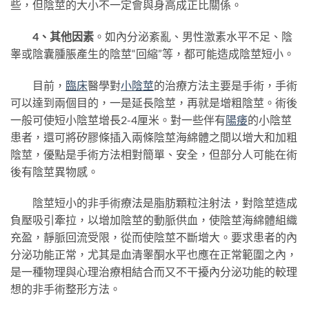
些，但陰莖的大小不一定會與身高成正比關係。
4、其他因素
。如內分泌紊亂、男性激素水平不足、陰
睾或陰囊腫脹產生的陰莖“回縮”等，都可能造成陰莖短小。
目前，
臨床
醫學對
小陰莖
的治療方法主要是手術，手術
可以達到兩個目的，一是延長陰莖，再就是增粗陰莖。術後
一般可使短小陰莖增長2-4厘米。對一些伴有
陽痿
的小陰莖
患者，還可將矽膠條插入兩條陰莖海綿體之間以增大和加粗
陰莖，優點是手術方法相對簡單、安全，但部分人可能在術
後有陰莖異物感。
陰莖短小的非手術療法是脂肪顆粒注射法，對陰莖造成
負壓吸引牽拉，以增加陰莖的動脈供血，使陰莖海綿體組織
充盈，靜脈回流受限，從而使陰莖不斷增大。要求患者的內
分泌功能正常，尤其是血清睾酮水平也應在正常範圍之內，
是一種物理與心理治療相結合而又不干擾內分泌功能的較理
想的非手術整形方法。