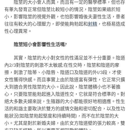
陰莖的大小會人而異，而且有一定的醫學標準，但也存
有睾丸發育正常但陰莖比較短小的情況，陰莖如果過於短
小，影響陰莖的視覺外觀，也怕影響婚後夫妻性生活，患者
往往有較大的心理壓力，即使能夠勃起和
射精
，也極易造成
性心理異常。
陰莖短小會影響性生活嗎?
其實，陰莖的大小對女性的性滿足並不十分重要。陰道
內2/3對陰莖的刺激不太敏感;在性交時，陰莖和陰道的摩
擦，刺激了陰蒂、小陰唇、陰道口及陰道的外l/3段，才使
女性獲得快感。而且事實上由於陰道富有彈性，它正常只擴
大到適合男性陰莖的大小。因此說，陰莖體積小也不著擔
心，只要陰莖能勃起進入陰道性交，它就是符合標準的。對
絕大多數夫婦來說，生殖器的大小都能很好地相適應。性生
活的和諧主要取決於雙方的感情交融和密切配合，以及性功
能狀況(如陰莖勃起堅度和持續時間)，而不在於陰莖的大
小。尤其是對於新婚夫婦，由於女方陰道壁的張力較高，雙