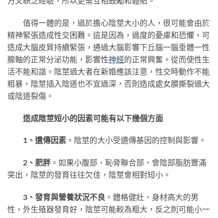
方又缺乏經驗，所以更需互相鼓勵和體貼。
值得一體的是，過於擔心陰莖大小的人，很可能會由於
精神緊張造成性交困難。這是因為，過度的憂慮和恐懼，可
造成大腦皮質持續緊張，通過大腦影響下丘腦一腦垂體一性
腺軸的正常分泌功能，影響性
神經
的正常興奮，從而使性生
活不能和諧。陰莖過大者在新婚應該注意，性交時動作不能
粗暴，陰莖插入陰道也不宜過深，否則造成處女膜撕裂過大
或陰道裂傷。
造成陰莖短小的因素可能有以下幾個方面
1、遺傳因素
。陰莖的大小受遺傳基因的控制與影響。
2、肥胖
。如果小腹部、恥骨聯合部、會陰部脂肪豐滿
突出，陰莖的發育往往欠佳，陰莖會相對短小。
3、發育與營養狀況不良
。體格健壯、身材高大的男
性，外生殖器發育好，陰莖可能較為粗大，反之則可能小一