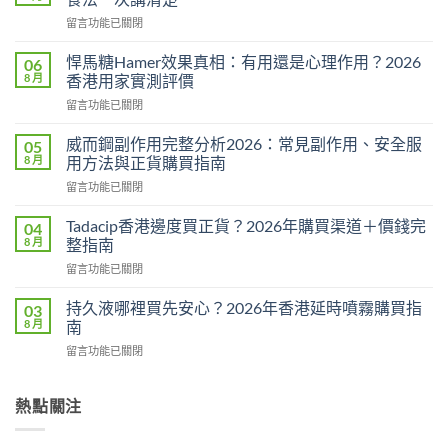
在
留言功能已關閉
〈必
利
悍馬糖Hamer效果真相：有用還是心理作用？2026
06
勁
8 月
香港用家實測評價
用
在
留言功能已關閉
法
〈悍
用
馬
量
威而鋼副作用完整分析2026：常見副作用、安全服
05
糖
完
8 月
用方法與正貨購買指南
Hamer
整
在
留言功能已關閉
效
教
〈威
果
學：
而
真
Tadacip香港邊度買正貨？2026年購買渠道＋價錢完
04
幾
鋼
相：
8 月
整指南
時
副
有
食？
在
留言功能已關閉
作
用
食
〈Tadacip
用
還
幾
香
完
持久液哪裡買先安心？2026年香港延時噴霧購買指
03
是
多？
港
整
8 月
南
心
正
邊
分
理
確
在
留言功能已關閉
度
析
作
食
〈持
買
2026：
用？
法
久
正
常
2026
一
液
熱點關注
貨？
見
香
次
哪
2026
副
港
講
裡
年
作
用
清