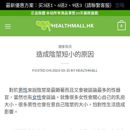
最新優惠方案：买3送1、6送2、9送3（請聯繫客服）
忽略
Skip
正品保證 本站所有商品享受30天無效退款.
to
0
content
健康資訊
造成陰莖短小的原因
POSTED ON
2023-03-25
BY
HEALTHMALL
對於
男性
來說陰莖是最顯著而且又會被談論最多的性器
官，當然也有
女性
會談論。就像很多女性會關心自己的乳房
大小，很多男性也會在意自己陰莖的大小，怕對性生活造成
影響。