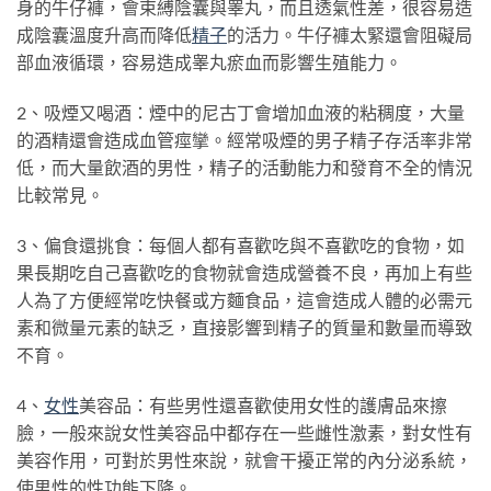
身的牛仔褲，會束縛陰囊與睾丸，而且透氣性差，很容易造
成陰囊溫度升高而降低
精子
的活力。牛仔褲太緊還會阻礙局
部血液循環，容易造成睾丸瘀血而影響生殖能力。
2、吸煙又喝酒：煙中的尼古丁會增加血液的粘稠度，大量
的酒精還會造成血管痙攣。經常吸煙的男子精子存活率非常
低，而大量飲酒的男性，精子的活動能力和發育不全的情況
比較常見。
3、偏食還挑食：每個人都有喜歡吃與不喜歡吃的食物，如
果長期吃自己喜歡吃的食物就會造成營養不良，再加上有些
人為了方便經常吃快餐或方麵食品，這會造成人體的必需元
素和微量元素的缺乏，直接影響到精子的質量和數量而導致
不育。
4、
女性
美容品：有些男性還喜歡使用女性的護膚品來擦
臉，一般來說女性美容品中都存在一些雌性激素，對女性有
美容作用，可對於男性來說，就會干擾正常的內分泌系統，
使男性的性功能下降。