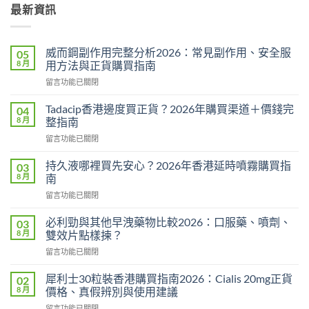
最新資訊
威而鋼副作用完整分析2026：常見副作用、安全服
05
8 月
用方法與正貨購買指南
在
留言功能已關閉
〈威
而
Tadacip香港邊度買正貨？2026年購買渠道＋價錢完
04
鋼
8 月
整指南
副
在
留言功能已關閉
作
〈Tadacip
用
香
完
持久液哪裡買先安心？2026年香港延時噴霧購買指
03
港
整
8 月
南
邊
分
在
留言功能已關閉
度
析
〈持
買
2026：
久
正
必利勁與其他早洩藥物比較2026：口服藥、噴劑、
03
常
液
貨？
8 月
雙效片點樣揀？
見
哪
2026
副
在
留言功能已關閉
裡
年
作
〈必
買
購
用、
利
先
犀利士30粒裝香港購買指南2026：Cialis 20mg正貨
02
買
安
勁
安
8 月
價格、真假辨別與使用建議
渠
全
與
心？
道
服
在
留言功能已關閉