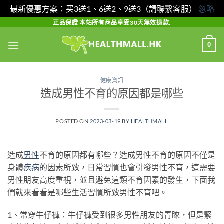
最新優惠方案：买3送1、6送2、9送3（請聯繫客服）
忽略
Skip
正品保證 本站所有商品享受30天無效退款.
to
0
content
健康資訊
造成男性不育的原因都是哪些
POSTED ON
2023-03-19
BY
HEALTHMALL
造成
男性
不育的原因都有哪些？造成男性不育的原因不僅是
身體
疾病
的因素所致，日常習慣也會引發男性不育，這需要
男性朋友高度重視，並且避免這類不育因素的發生，下面我
們就來看看是哪些生活習慣所致男性不育吧。
1、常穿牛仔褲：牛仔褲受到很多男性朋友的青睞，但是緊