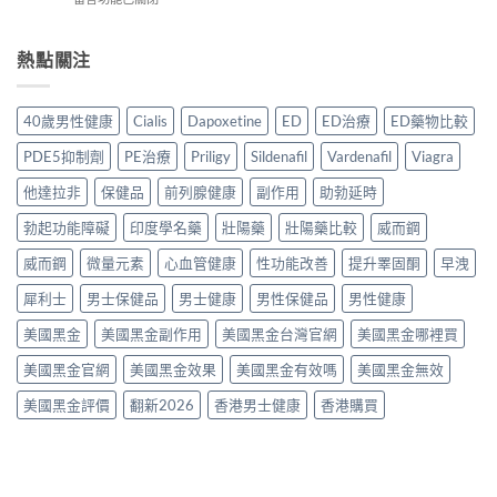
其
2026
＋
用
〈犀
他
年
價
方
利
早
香
錢
法
士
熱點關注
洩
港
完
與
30
藥
延
整
正
粒
物
時
指
貨
裝
比
噴
40歲男性健康
Cialis
Dapoxetine
ED
ED治療
ED藥物比較
南〉
購
香
較
霧
中
買
港
2026：
購
PDE5抑制劑
PE治療
Priligy
Sildenafil
Vardenafil
Viagra
指
購
口
買
南〉
買
服
他達拉非
保健品
前列腺健康
副作用
助勃延時
指
中
指
藥、
南〉
南
勃起功能障礙
印度學名藥
壯陽藥
壯陽藥比較
威而鋼
噴
中
2026：
劑、
Cialis
威而鋼
微量元素
心血管健康
性功能改善
提升睪固酮
早洩
雙
20mg
效
犀利士
男士保健品
男士健康
男性保健品
男性健康
正
片
貨
點
美國黑金
美國黑金副作用
美國黑金台灣官網
美國黑金哪裡買
價
樣
格、
揀？〉
美國黑金官網
美國黑金效果
美國黑金有效嗎
美國黑金無效
真
中
假
美國黑金評價
翻新2026
香港男士健康
香港購買
辨
別
與
使
用