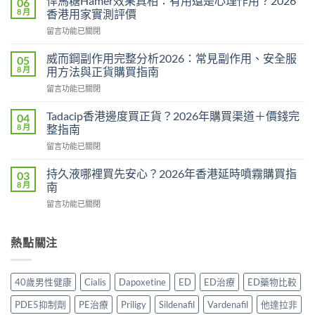
悍馬糖Hamer效果真相：有用還是心理作用？2026
06
勁
8 月
香港用家實測評價
用
在
留言功能已關閉
法
〈悍
用
馬
量
威而鋼副作用完整分析2026：常見副作用、安全服
05
糖
完
8 月
用方法與正貨購買指南
Hamer
整
在
留言功能已關閉
效
教
〈威
果
學：
而
真
Tadacip香港邊度買正貨？2026年購買渠道＋價錢完
04
幾
鋼
相：
8 月
整指南
時
副
有
食？
在
留言功能已關閉
作
用
食
〈Tadacip
用
還
幾
香
完
持久液哪裡買先安心？2026年香港延時噴霧購買指
03
是
多？
港
整
8 月
南
心
正
邊
分
理
確
在
留言功能已關閉
度
析
作
食
〈持
買
2026：
用？
法
久
正
常
2026
一
液
熱點關注
貨？
見
香
次
哪
2026
副
港
講
裡
年
作
用
清
買
購
用、
40歲男性健康
Cialis
Dapoxetine
ED
ED治療
ED藥物比較
家
楚〉
先
買
安
實
中
安
渠
全
PDE5抑制劑
PE治療
Priligy
Sildenafil
Vardenafil
他達拉非
測
心？
道
服