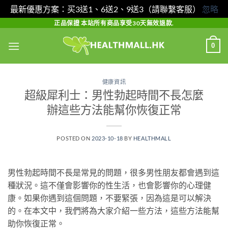
最新優惠方案：买3送1、6送2、9送3（請聯繫客服）
忽略
Skip
正品保證 本站所有商品享受30天無效退款.
to
0
content
健康資訊
超級犀利士：男性勃起時間不長怎麼
辦這些方法能幫你恢復正常
POSTED ON
2023-10-18
BY
HEALTHMALL
男性勃起時間不長是常見的問題，很多男性朋友都會遇到這
種狀況。這不僅會影響你的性生活，也會影響你的心理健
康。如果你遇到這個問題，不要緊張，因為這是可以解決
的。在本文中，我們將為大家介紹一些方法，這些方法能幫
助你恢復正常。