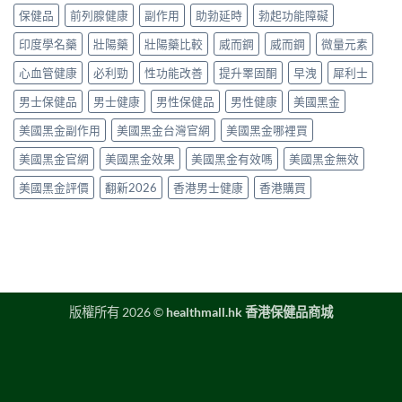
評
2026
＋
保健品
前列腺健康
副作用
助勃延時
勃起功能障礙
用
價〉
年
價
方
中
香
印度學名藥
壯陽藥
壯陽藥比較
威而鋼
威而鋼
微量元素
錢
法
港
完
與
延
心血管健康
必利勁
性功能改善
提升睪固酮
早洩
犀利士
整
正
時
指
貨
男士保健品
男士健康
男性保健品
男性健康
美國黑金
噴
南〉
購
霧
中
買
美國黑金副作用
美國黑金台灣官網
美國黑金哪裡買
購
指
買
南〉
美國黑金官網
美國黑金效果
美國黑金有效嗎
美國黑金無效
指
中
南〉
美國黑金評價
翻新2026
香港男士健康
香港購買
中
版權所有 2026 ©
healthmall.hk 香港保健品商城