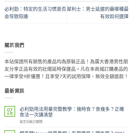
必利勁：特定的生活习惯是否
犀利士：男士延遲的藥哪種最
会导致阳痿
有效如何選擇
關於我們
本站保證所有銷售的產品均為原裝正品！為廣大香港男性朋
友分享正品有效的壯陽延時保健品。凡在本商城訂購產品的
一律享受9折優惠！且享受7天的試用保障，無效全額退款！
最新資訊
必利勁用法用量完整教學：幾時食？食幾多？正確
07
8 月
食法一次講清楚
在
留言功能已關閉
〈必
利