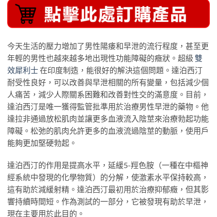
今天生活的壓力增加了男性陽痿和早泄的流行程度，甚至更
年輕的男性也越來越多地出現性功能障礙的癥狀。超級
雙
效犀利士
在印度制造，能很好的解決這個問題。達泊西汀
耐受性良好，可以改善與早泄相關的所有變量，包括減少個
人痛苦，減少人際關系困難和改善對性交的滿意度。目前，
達泊西汀是唯一獲得監管批準用於治療男性早泄的藥物。他
達拉非通過放松肌肉並讓更多血液流入陰莖來治療勃起功能
障礙。松弛的肌肉允許更多的血液流過陰莖的動脈，使用戶
能夠更加堅硬勃起。
達泊西汀的作用是提高水平，延緩5-羥色胺（一種在中樞神
經系統中發現的化學物質）的分解，使激素水平保持較高，
這有助於減緩射精。達泊西汀最初用於治療抑郁癥，但其影
響持續時間短。作為測試的一部分，它被發現有助於早泄，
現在主要用於此目的。