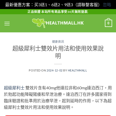
最新優惠方案：买3送1、6送2、9送3（請聯繫客服）
忽略
Skip
正品保證 本站所有商品享受30天無效退款.
to
0
content
健康資訊
超級犀利士雙效片用法和使用效果說
明
POSTED ON
2024-12-02
BY
HEALTHMALL
超級犀利士
雙效片含有40mg他達拉非和60mg達泊西汀，用
於勃起功能障礙陽痿和早泄治療。達泊西汀在許多國家得到
臨床驗證和批準用於治療早泄，起到延時的作用，以下為超
級犀利士雙效片用法和使用效果說明。