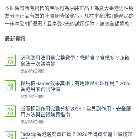
本站保證所有銷售的產品均為原裝正品！為廣大香港男性朋
友分享正品有效的壯陽延時保健品。凡在本商城訂購產品的
一律享受9折優惠！且享受7天的試用保障，無效全額退款！
最新資訊
必利勁用法用量完整教學：幾時食？食幾多？正確
07
8 月
食法一次講清楚
在
留言功能已關閉
〈必
利
悍馬糖Hamer效果真相：有用還是心理作用？2026
06
勁
8 月
香港用家實測評價
用
在
留言功能已關閉
法
〈悍
用
馬
量
威而鋼副作用完整分析2026：常見副作用、安全服
05
糖
完
8 月
用方法與正貨購買指南
Hamer
整
在
留言功能已關閉
效
教
〈威
果
學：
而
真
Tadacip香港邊度買正貨？2026年購買渠道＋價錢完
04
幾
鋼
相：
8 月