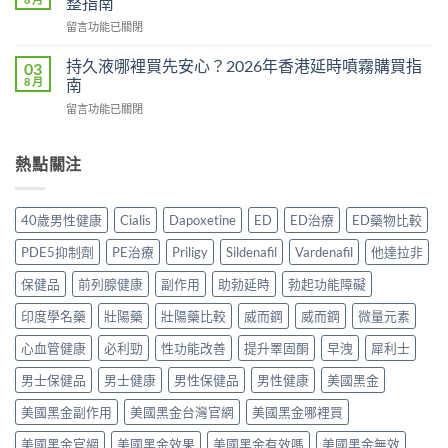
整指南
時
副
有
食？
在
留言功能已關閉
作
用
食
〈Tadacip
用
還
幾
香
完
持久液哪裡買先安心？2026年香港延時噴霧購買指
03
是
多？
港
整
8 月
南
心
正
邊
分
理
確
在
留言功能已關閉
度
析
作
食
〈持
買
2026：
用？
法
久
正
常
2026
一
液
熱點關注
貨？
見
香
次
哪
2026
副
港
講
裡
年
作
用
清
買
購
用、
40歲男性健康
Cialis
Dapoxetine
ED
ED治療
ED藥物比較
家
楚〉
先
買
安
實
中
安
渠
全
PDE5抑制劑
PE治療
Priligy
Sildenafil
Vardenafil
他達拉非
測
心？
道
服
評
2026
＋
保健品
前列腺健康
副作用
助勃延時
勃起功能障礙
用
價〉
年
價
方
中
香
印度學名藥
壯陽藥
壯陽藥比較
威而鋼
威而鋼
微量元素
錢
法
港
完
與
延
心血管健康
必利勁
性功能改善
提升睪固酮
早洩
犀利士
整
正
時
指
貨
男士保健品
男士健康
男性保健品
男性健康
美國黑金
噴
南〉
購
霧
中
買
美國黑金副作用
美國黑金台灣官網
美國黑金哪裡買
購
指
買
南〉
美國黑金官網
美國黑金效果
美國黑金有效嗎
美國黑金無效
指