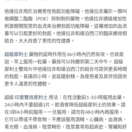
他達拉非用於治療男性勃起功能障礙，他達拉非屬於一類叫
做磷酸二酯酶（PDE）抑制劑的藥物。他達拉非通過增加性
刺激期間陰莖的血流來治療勃起功能障礙，這種增加的血流
量可以引起更好的勃起。他達拉非和達泊西汀的臨床療效相
結合，大大改善了男性的性健康。
超級犀利士
藥物的延時作用在36小時內仍然有效。也就是
說，早上服用一粒藥，藥效可以持續到第二天中午。 超級
犀利士雙效片中他達拉非和達泊西汀的組合可提供更長時間
的勃起，長達四小時，並延遲射精，為使用者及其伴侶提供
更令人滿意的性體驗。
超級
印度雙效犀利士
用法：在性活動前1-3小時服用此藥。
24小時內不要超過1片。飲酒會降低超級犀利士的效果。請
在3到4小時前服用。一旦服用，請勿在48小時內再服用。
它可以帶或不帶食物，不應該服用酒精。心臟病，血液病，
青光眼，血液病，陰莖畸形，陰莖異常勃起病史，腎臟和肝