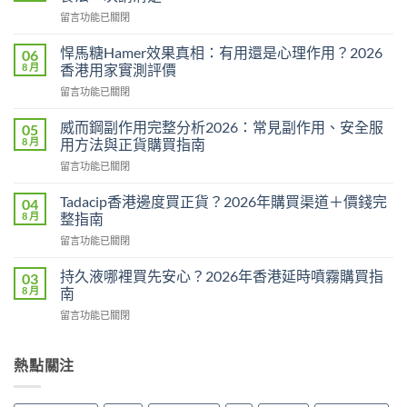
在
留言功能已關閉
〈必
利
悍馬糖Hamer效果真相：有用還是心理作用？2026
06
勁
8 月
香港用家實測評價
用
在
留言功能已關閉
法
〈悍
用
馬
量
威而鋼副作用完整分析2026：常見副作用、安全服
05
糖
完
8 月
用方法與正貨購買指南
Hamer
整
在
留言功能已關閉
效
教
〈威
果
學：
而
真
Tadacip香港邊度買正貨？2026年購買渠道＋價錢完
04
幾
鋼
相：
8 月
整指南
時
副
有
食？
在
留言功能已關閉
作
用
食
〈Tadacip
用
還
幾
香
完
持久液哪裡買先安心？2026年香港延時噴霧購買指
03
是
多？
港
整
8 月
南
心
正
邊
分
理
確
在
留言功能已關閉
度
析
作
食
〈持
買
2026：
用？
法
久
正
常
2026
一
液
熱點關注
貨？
見
香
次
哪
2026
副
港
講
裡
年
作
用
清
買