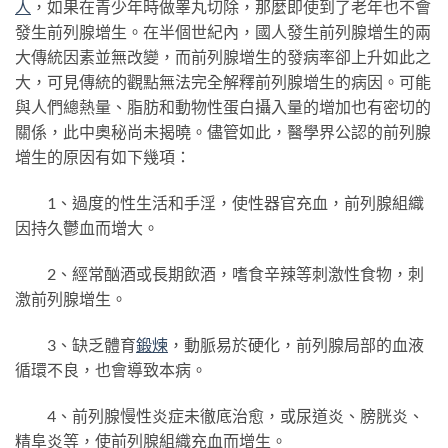
人
，如果在青少年時做睾丸切除，那麼即使到了老年也不會
發生前列腺增生。在半個世紀內，國人發生前列腺增生的兩
大傳統因素並無改變，而前列腺增生的發病率卻上升如此之
大，可見傳統的觀點無法完全解釋前列腺增生的病因。可能
與人們總熱量、脂肪和動物性蛋白攝入量的增加也有密切的
關係，此中奧秘尚未揭曉。儘管如此，醫學界公認的前列腺
增生的原因有如下幾項：
1、過度的性生活和手淫，使性器官充血，前列腺組織
因持久鬱血而增大。
2、經常酗酒或長期飲酒，嗜食辛辣等刺激性食物，刺
激前列腺增生。
3、缺乏體育
鍛煉
，動脈易於硬化，前列腺局部的血液
循環不良，也會導致本病。
4、前列腺慢性炎症未徹底治愈，或尿道炎、膀胱炎、
精阜炎等，使前列腺組織充血而增生。