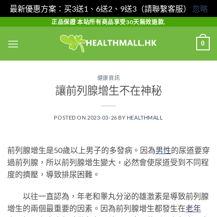
最新優惠方案：买3送1、6送2、9送3（請聯繫客服）
忽略
Skip
正品保證 本站所有商品享受30天無效退款.
to
0
content
健康資訊
讓前列腺增生不在神秘
POSTED ON
2023-03-26
BY
HEALTHMALL
前列腺增生是50歲以上男子的多發病。因為
男性
的尿道要穿
過前列腺，所以前列腺增生變大，必然會使尿道受到不同程
度的擠壓，導致排尿困難。
以往一直認為，年老和睾丸分泌的雄激素是導致前列腺
增生的兩個最重要的因素。因為前列腺增生都發生在
老年