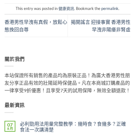
This entry was posted in
健康資訊
. Bookmark the
permalink
.
香港男性早洩有真假，放鬆心
揭開謠言 迎接事實 香港男性
態挽回自尊
早洩非陽痿非腎虛
關於我們
本站保證所有銷售的產品均為原裝正品！為廣大香港男性朋
友分享正品有效的壯陽延時保健品。凡在本商城訂購產品的
一律享受9折優惠！且享受7天的試用保障，無效全額退款！
最新資訊
必利勁用法用量完整教學：幾時食？食幾多？正確
07
8 月
食法一次講清楚