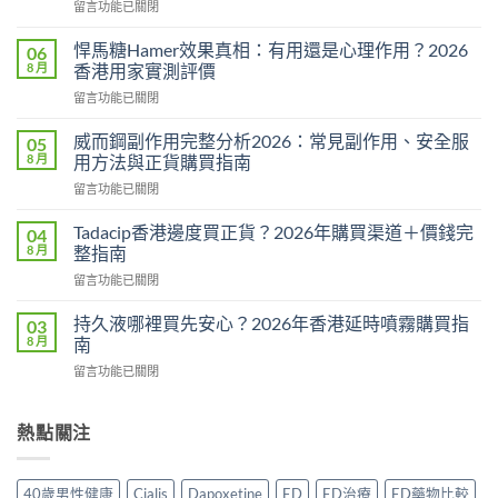
在
留言功能已關閉
〈必
利
悍馬糖Hamer效果真相：有用還是心理作用？2026
06
勁
8 月
香港用家實測評價
用
在
留言功能已關閉
法
〈悍
用
馬
量
威而鋼副作用完整分析2026：常見副作用、安全服
05
糖
完
8 月
用方法與正貨購買指南
Hamer
整
在
留言功能已關閉
效
教
〈威
果
學：
而
真
Tadacip香港邊度買正貨？2026年購買渠道＋價錢完
04
幾
鋼
相：
8 月
整指南
時
副
有
食？
在
留言功能已關閉
作
用
食
〈Tadacip
用
還
幾
香
完
持久液哪裡買先安心？2026年香港延時噴霧購買指
03
是
多？
港
整
8 月
南
心
正
邊
分
理
確
在
留言功能已關閉
度
析
作
食
〈持
買
2026：
用？
法
久
正
常
2026
一
液
熱點關注
貨？
見
香
次
哪
2026
副
港
講
裡
年
作
用
清
買
購
用、
40歲男性健康
Cialis
Dapoxetine
ED
ED治療
ED藥物比較
家
楚〉