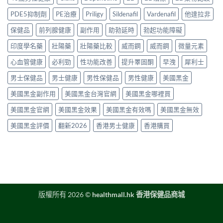
先
買
安
實
中
安
渠
全
PDE5抑制劑
PE治療
Priligy
Sildenafil
Vardenafil
他達拉非
測
心？
道
服
評
2026
＋
保健品
前列腺健康
副作用
助勃延時
勃起功能障礙
用
價〉
年
價
方
中
香
印度學名藥
壯陽藥
壯陽藥比較
威而鋼
威而鋼
微量元素
錢
法
港
完
與
延
心血管健康
必利勁
性功能改善
提升睪固酮
早洩
犀利士
整
正
時
指
貨
男士保健品
男士健康
男性保健品
男性健康
美國黑金
噴
南〉
購
霧
中
買
美國黑金副作用
美國黑金台灣官網
美國黑金哪裡買
購
指
買
南〉
美國黑金官網
美國黑金效果
美國黑金有效嗎
美國黑金無效
指
中
南〉
美國黑金評價
翻新2026
香港男士健康
香港購買
中
版權所有 2026 ©
healthmall.hk 香港保健品商城