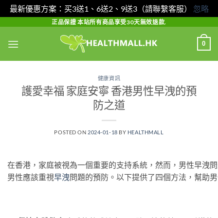
最新優惠方案：买3送1、6送2、9送3（請聯繫客服）
忽略
Skip
正品保證 本站所有商品享受30天無效退款.
to
0
content
健康資訊
護愛幸福 家庭安寧 香港男性早洩的預
防之道
POSTED ON
2024-01-18
BY
HEALTHMALL
在香港，家庭被視為一個重要的支持系統，然而，男性早洩問
男性應該重視
早洩
問題的預防。以下提供了四個方法，幫助男