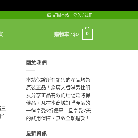
訂閱本站
登入 / 註冊
貨
購物車 /
$
0
0
關於我們
本站保證所有銷售的產品均為
原裝正品！為廣大香港男性朋
友分享正品有效的壯陽延時保
健品。凡在本商城訂購產品的
藥三
一律享受9折優惠！且享受7天
副作
的試用保障，無效全額退款！
最新資訊