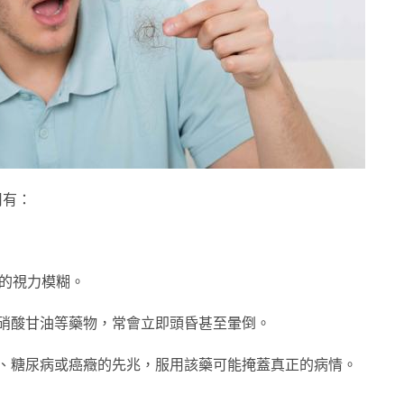
用有：
暫的視力模糊。
硝酸甘油等藥物，常會立即頭昏甚至暈倒。
、糖尿病或癌癥的先兆，服用該藥可能掩蓋真正的病情。