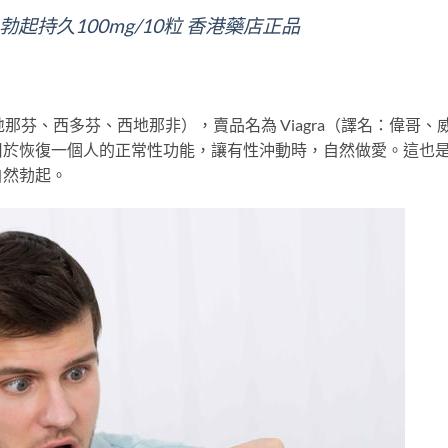
se 勃起持久100mg/10粒 香港藥店正品
：西地那芬、西多芬、西地那非），賣品名為 Viagra（譯名：偉哥、
用於恢復一個人的正常性功能，讓有性沖動時，自然做愛。這也
自然勃起。