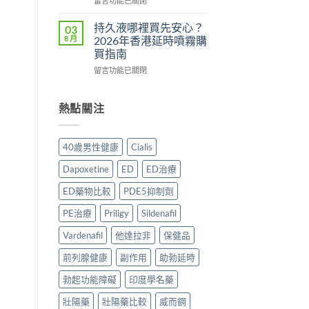
用
留言功能已關閉
法
理
〈Tadacip
完
一
作
香
整
持久液哪裡買先安心？
03
次
用？
港
分
8 月
2026年香港延時噴霧購
講
2026
邊
析
買指南
清
香
度
2026：
楚〉
在
港
買
留言功能已關閉
常
中
〈持
用
正
見
久
家
貨？
副
液
實
2026
熱點關注
作
哪
測
年
用、
裡
評
購
安
買
價〉
買
全
40歲男性健康
Cialis
先
中
渠
服
安
道
用
Dapoxetine
ED
ED治療
心？
＋
方
2026
價
法
ED藥物比較
PDE5抑制劑
年
錢
與
香
完
正
PE治療
Priligy
Sildenafil
港
整
貨
延
Vardenafil
他達拉非
保健品
指
購
時
南〉
買
前列腺健康
副作用
助勃延時
噴
中
指
霧
南〉
勃起功能障礙
印度學名藥
購
中
買
壯陽藥
壯陽藥比較
威而鋼
指