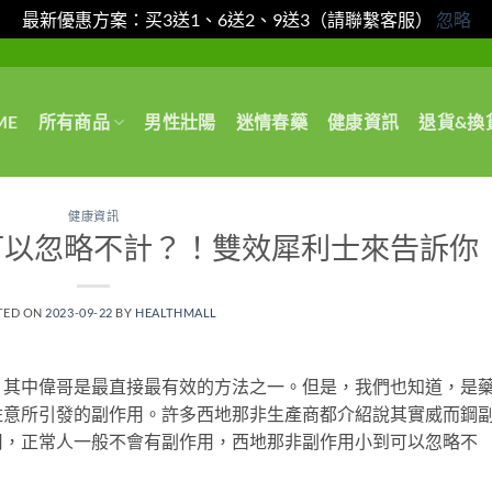
最新優惠方案：买3送1、6送2、9送3（請聯繫客服）
忽略
ME
所有商品
男性壯陽
迷情春藥
健康資訊
退貨&換
健康資訊
可以忽略不計？！雙效犀利士來告訴你
TED ON
2023-09-22
BY
HEALTHMALL
，其中偉哥是最直接最有效的方法之一。但是，我們也知道，是
註意所引發的副作用。許多西地那非生產商都介紹說其實威而鋼
用，正常人一般不會有副作用，西地那非副作用小到可以忽略不