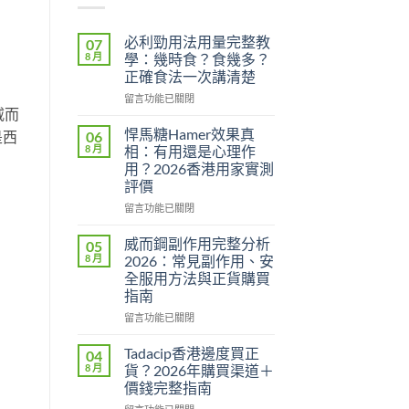
必利勁用法用量完整教
07
8 月
學：幾時食？食幾多？
正確食法一次講清楚
在
留言功能已關閉
威而
〈必
利
悍馬糖Hamer效果真
06
是西
勁
8 月
相：有用還是心理作
用
用？2026香港用家實測
法
評價
用
量
在
留言功能已關閉
完
〈悍
整
馬
威而鋼副作用完整分析
05
教
糖
8 月
2026：常見副作用、安
學：
Hamer
全服用方法與正貨購買
幾
效
指南
時
果
食？
真
在
留言功能已關閉
食
相：
〈威
幾
有
而
Tadacip香港邊度買正
04
多？
用
鋼
8 月
貨？2026年購買渠道＋
正
還
副
價錢完整指南
確
是
作
食
心
在