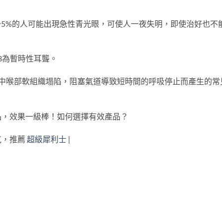
～5%的人可能出現急性青光眼，可使人一夜失明，即使治好也不
/3為暫時性耳聾。
眠中喉部軟組織塌陷，阻塞氣道導致短時間的呼吸停止而產生的常
品，效果一級棒！如何選擇有效產品？
氣，推薦
超級犀利士
|