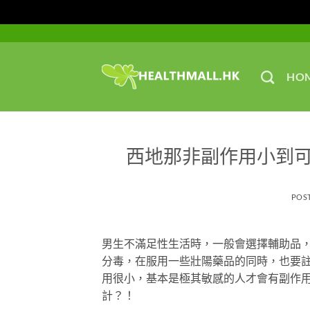
Skip
to
content
HO
西地那非副作用小到
POS
男生不滿足性生活時，一般會選擇輔助品
分毒，在服用一些壯陽藥品的同時，也要
用很小，基本是極其敏感的人才會有副作
計？！