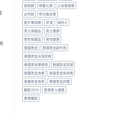
南〉
威而鋼
微量元素
心血管健康
中
能
必利勁
性功能改善
提升睪固酮
早洩
犀利士
男士保健品
男士健康
男性保健品
男性健康
見
美國黑金
美國黑金副作用
美國黑金台灣官網
美國黑金哪裡買
美國黑金官網
美國黑金效果
美國黑金有效嗎
美國黑金無效
美國黑金評價
翻新2026
香港男士健康
香港購買