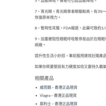
5、血壓降低。偉哥可引起血壓降低。
7、青光眼。青光眼患者眼壓較高，有3%
恢復原來視力。
8、暫時性耳聾。FDA報道，此藥可致約1
9、加重梗阻性睡眠呼吸暫停是由於在睡
病癥。
提升性生活小妙招，事前服用速效壯陽產
如果你既要堅挺有力硬度加倍又要持久霸
相關產品
威而鋼 – 香港正品現貨
Viagra – 香港正品現貨
犀利士 – 香港正品現貨