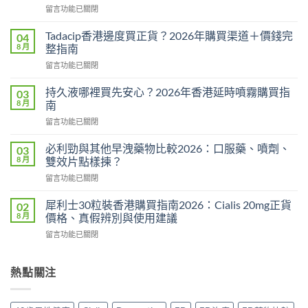
在
留言功能已關閉
〈威
而
Tadacip香港邊度買正貨？2026年購買渠道＋價錢完
04
鋼
8 月
整指南
副
在
留言功能已關閉
作
〈Tadacip
用
香
完
持久液哪裡買先安心？2026年香港延時噴霧購買指
03
港
整
8 月
南
邊
分
在
留言功能已關閉
度
析
〈持
買
2026：
久
正
必利勁與其他早洩藥物比較2026：口服藥、噴劑、
03
常
液
貨？
8 月
雙效片點樣揀？
見
哪
2026
副
在
留言功能已關閉
裡
年
作
〈必
買
購
用、
利
先
犀利士30粒裝香港購買指南2026：Cialis 20mg正貨
02
買
安
勁
安
8 月
價格、真假辨別與使用建議
渠
全
與
心？
道
服
在
留言功能已關閉
其
2026
＋
用
〈犀
他
年
價
方
利
早
香
錢
法
士
熱點關注
洩
港
完
與
30
藥
延
整
正
粒
物
時
指
貨
裝
比
噴