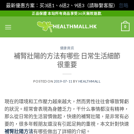
最新優惠方案：买3送1、6送2、9送3（請聯繫客服）
忽略
Skip
正品保證 本站所有商品享受30天無效退款.
to
0
content
健康資訊
補腎壯陽的方法有哪些 日常生活細節
很重要
POSTED ON
2019-07-11
BY
HEALTHMALL
現在的環境和工作壓力越來越大，然而男性往往會導致腎虧
的狀況。經常會表現為身體乏力，干什么事情都沒有精神，
那么從日常的生活習慣做起，快速的補腎壯陽，是非常有必
要的，很多年輕朋友還沒有引起足夠的重視，本文針對快速
補腎壯陽方法
有哪些做出了詳細的介紹。