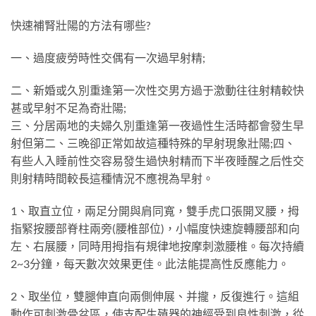
快速補腎壯陽的方法有哪些?
一、過度疲勞時性交偶有一次過早射精;
二、新婚或久別重逢第一次性交男方過于激動往往射精較快
甚或早射不足為奇壯陽;
三、分居兩地的夫婦久別重逢第一夜過性生活時都會發生早
射但第二、三晚卻正常如故這種特殊的早射現象壯陽;四、
有些人入睡前性交容易發生過快射精而下半夜睡醒之后性交
則射精時間較長這種情況不應視為早射。
1、取直立位，兩足分開與肩同寬，雙手虎口張開叉腰，拇
指緊按腰部脊柱兩旁(腰椎部位)，小幅度快速旋轉腰部和向
左、右展腰，同時用拇指有規律地按摩刺激腰椎。每次持續
2~3分鐘，每天數次效果更佳。此法能提高性反應能力。
2、取坐位，雙腿伸直向兩側伸展、并攏，反復進行。這組
動作可刺激骨盆區，使支配生殖器的神經受到良性刺激，從