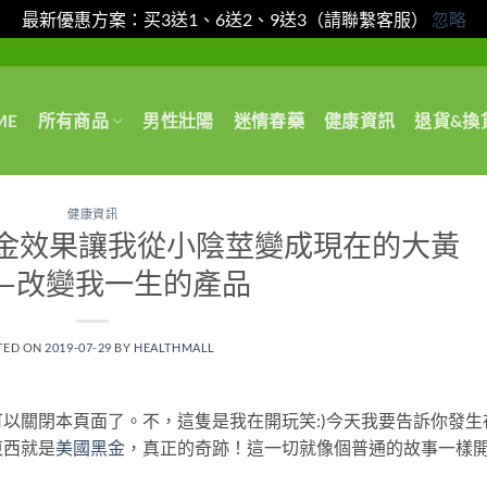
最新優惠方案：买3送1、6送2、9送3（請聯繫客服）
忽略
ME
所有商品
男性壯陽
迷情春藥
健康資訊
退貨&換
健康資訊
金效果讓我從小陰莖變成現在的大黃
—改變我一生的產品
TED ON
2019-07-29
BY
HEALTHMALL
以關閉本頁面了。不，這隻是我在開玩笑:)今天我要告訴你發生
東西就是
美國黑金
，真正的奇跡！這一切就像個普通的故事一樣