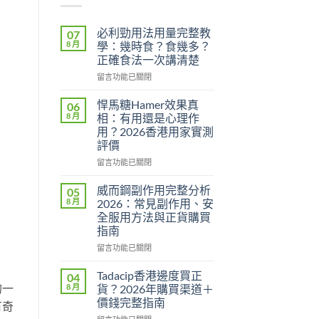
必利勁用法用量完整教
07
8 月
學：幾時食？食幾多？
正確食法一次講清楚
在
留言功能已關閉
〈必
利
悍馬糖Hamer效果真
06
勁
8 月
相：有用還是心理作
用
用？2026香港用家實測
法
評價
用
量
在
留言功能已關閉
完
〈悍
整
馬
威而鋼副作用完整分析
05
教
糖
8 月
2026：常見副作用、安
學：
Hamer
全服用方法與正貨購買
幾
效
指南
時
果
食？
真
在
留言功能已關閉
食
相：
〈威
幾
有
而
Tadacip香港邊度買正
04
多？
用
鋼
的一
8 月
貨？2026年購買渠道＋
正
還
副
價錢完整指南
有奇
確
是
作
食
心
在