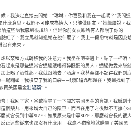
候，我決定直接去問她：“琳琳，你喜歡和我在一起嗎？”我問道
是什麼意思。我們不可能成為情人，只能做朋友。”她繼續說。我
“談論這些讓我感到很尷尬，但是你前女友跟所有人都說了你的
”她的臉紅了。我立馬就知道她在說什麼了。我上一段戀情就是因為
琳沒有未來。
，想以某種方式轉移我的注意力。我坐在吧臺邊上，點了一杯酒
她看起來是那些通常會通過跟喝得醉醺醺的男人，通過做愛來賺
，加上喝了酒性起，我就跟她去了酒店。我甚至都不記得我們到
的一塌糊塗，我檢查了我的口袋——錢和鑰匙都還在，我還找到了
應該買美國黑金
壯陽藥
” 。
機會！我回了家，谷歌搜尋了一下關於美國黑金的資訊，我感到
這個藥丸，用來增大自己的陰莖，而且在用了之後就不再擔心SI
就會長到中等SIZE。如果原來是中等SIZE，那麼就會長的很
反正這些從來也都沒有什麼用！ 我毫不猶豫地就購買了美國黑