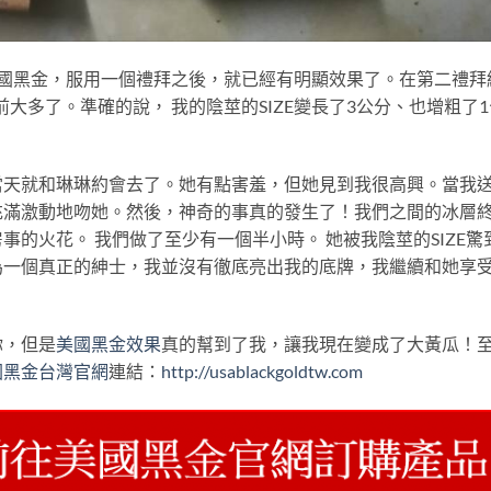
美國黑金，服用一個禮拜之後，就已經有明顯效果了。在第二禮拜
大多了。準確的說， 我的陰莖的SIZE變長了3公分、也增粗了1
當天就和琳琳約會去了。她有點害羞，但她見到我很高興。當我
充滿激動地吻她。然後，神奇的事真的發生了！我們之間的冰層
的火花。 我們做了至少有一個半小時。 她被我陰莖的SIZE驚
為一個真正的紳士，我並沒有徹底亮出我的底牌，我繼續和她享
你，但是
美國黑金效果
真的幫到了我，讓我現在變成了大黃瓜！
國黑金台灣官網
連結：
http://usablackgoldtw.com