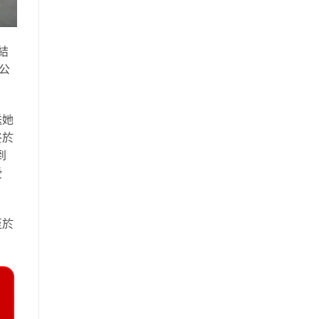
結
公
送她
終於
到
受
至於