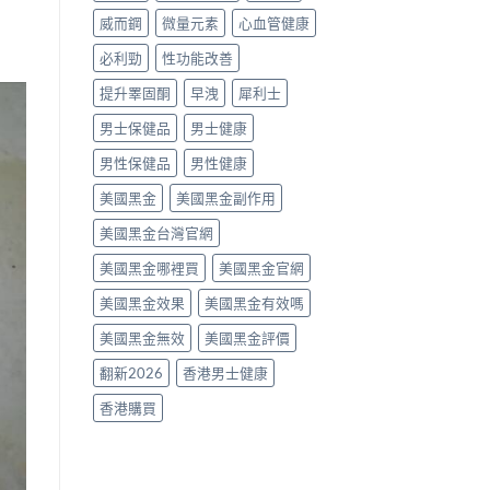
南〉
威而鋼
微量元素
心血管健康
中
必利勁
性功能改善
提升睪固酮
早洩
犀利士
男士保健品
男士健康
男性保健品
男性健康
美國黑金
美國黑金副作用
美國黑金台灣官網
美國黑金哪裡買
美國黑金官網
美國黑金效果
美國黑金有效嗎
美國黑金無效
美國黑金評價
翻新2026
香港男士健康
香港購買