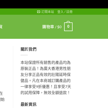
訂閱本站
登入 / 註冊
貨
購物車 /
$
0
0
關於我們
本站保證所有銷售的產品均為
原裝正品！為廣大香港男性朋
友分享正品有效的壯陽延時保
健品。凡在本商城訂購產品的
一律享受9折優惠！且享受7天
的試用保障，無效全額退款！
在
開始
最新資訊