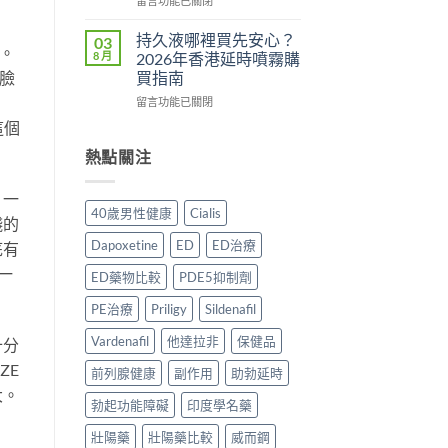
用
留言功能已關閉
法
理
〈Tadacip
完
一
作
香
整
持久液哪裡買先安心？
03
。
次
用？
港
分
8 月
2026年香港延時噴霧購
講
2026
邊
析
臉
買指南
清
香
度
2026：
楚〉
在
港
買
留言功能已關閉
常
中
〈持
用
正
見
這個
久
家
貨？
副
液
實
2026
熱點關注
作
哪
測
年
用、
裡
評
購
安
。一
買
價〉
買
全
40歲男性健康
Cialis
先
錢的
中
渠
服
安
道
用
Dapoxetine
ED
ED治療
底有
心？
＋
方
一
2026
價
法
ED藥物比較
PDE5抑制劑
年
錢
與
香
完
正
PE治療
Priligy
Sildenafil
港
整
貨
延
Vardenafil
他達拉非
保健品
指
購
十分
時
南〉
買
ZE
前列腺健康
副作用
助勃延時
噴
中
指
霧
大。
南〉
勃起功能障礙
印度學名藥
購
中
買
壯陽藥
壯陽藥比較
威而鋼
指