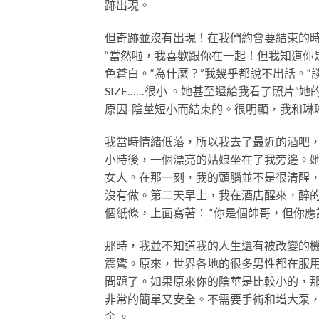
跡出現。
但奇跡並沒有出現！在我們約會要結束的時
“當然啦，我喜歡跟你在一起！但我知道你
色蒼白。“為什麼？”我幾乎都說不出話。
SIZE……很小 。她甚至還給我看了照片
原因-陰莖短小而結束的。很明顯，我和琳
我當時情緒低落，所以我去了最近的酒吧
小時後，一個漂亮的姑娘坐在了我旁邊。
女人。在那一刻，我的頭腦並不是很清醒
沒有做。第二天早上，我在酒店醒來，醉
個紙條，上面寫著： “你是個帥哥，但你
那時，我並不知道我的人生還有被改變的
震驚。原來，世界各地的很多男性都在服用
問題了。如果原來你的陰莖是比較小的，那麼
非常的簡單又安全。不需要手術和增大泵，
金 。