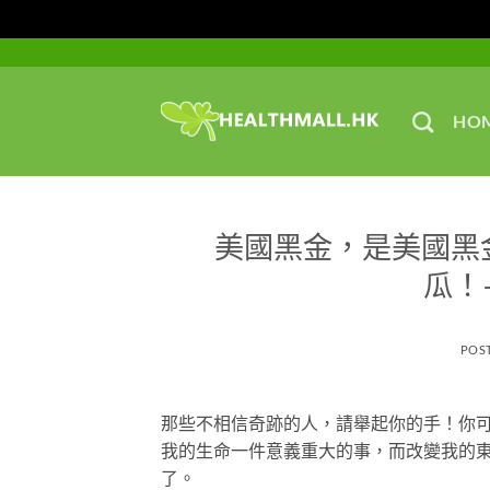
Skip
to
content
HO
美國黑金，是美國黑
瓜！
POS
那些不相信奇跡的人，請舉起你的手！你可
我的生命一件意義重大的事，而改變我的
了。