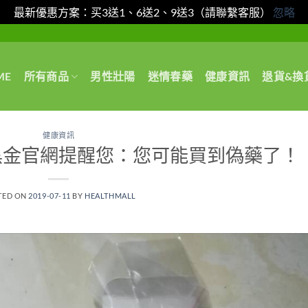
最新優惠方案：买3送1、6送2、9送3（請聯繫客服）
忽略
ME
所有商品
男性壯陽
迷情春藥
健康資訊
退貨&換
健康資訊
黑金官網提醒您：您可能買到偽藥了！
TED ON
2019-07-11
BY
HEALTHMALL