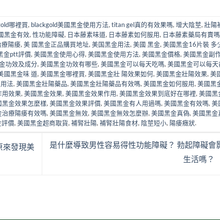
kgold哪裡買
,
blackgold美國黑金使用方法
,
titan gel真的有效果嗎
,
增大陰莖
,
壯陽
國黑金有效
,
性功能障礙
,
日本藤素味道
,
日本藤素如何服用
,
日本藤素藥局有賣嗎
治療陽痿
,
美 國黑金正品購買地址
,
美国黑金用法
,
美國 黑金
,
美國黑金16片裝 多
金ptt評價
,
美國黑金使用心得
,
美國黑金使用方法
,
美國黑金價格
,
美國黑金副
金功效及成分
,
美國黑金功效有哪些
,
美國黑金可以每天吃嗎
,
美國黑金可以每天
美國黑金味 道
,
美國黑金哪裡買
,
美國黑金壯 陽效果如何
,
美國黑金壯陽效果
,
美
陽用法
,
美國黑金壯陽藥品
,
美國黑金壯陽藥品有效嗎
,
美國黑金如何服用
,
美國黑
作用效果
,
美國黑金效果
,
美國黑金效果作用
,
美國黑金效果到底好在哪裡
,
美國黑
國黑金效果怎麼樣
,
美國黑金效果評價
,
美國黑金有人用過嗎
,
美國黑金有效嗎
,
美
金治療陽痿有效嗎
,
美國黑金無效
,
美國黑金無效怎麼辦
,
美國黑金真偽
,
美國黑金
金評價
,
美國黑金超商取貨
,
補腎壯陽
,
補腎壯陽食材
,
陰莖短小
,
陽痿癥狀
.
是什麼導致男性容易得性功能障礙？ 勃起障礙會
原來發現美
生活嗎？