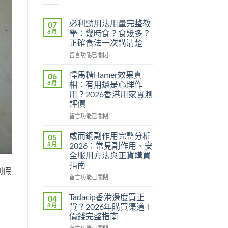
必利勁用法用量完整教
07
8 月
學：幾時食？食幾多？
正確食法一次講清楚
在
留言功能已關閉
〈必
利
悍馬糖Hamer效果真
06
勁
8 月
相：有用還是心理作
用
用？2026香港用家實測
法
評價
用
量
在
留言功能已關閉
完
〈悍
整
馬
威而鋼副作用完整分析
05
教
糖
8 月
2026：常見副作用、安
學：
Hamer
全服用方法與正貨購買
幾
效
指南
時
果
到假
食？
真
在
留言功能已關閉
食
相：
〈威
幾
有
而
Tadacip香港邊度買正
04
多？
用
鋼
8 月
貨？2026年購買渠道＋
正
還
副
價錢完整指南
確
是
作
食
心
在