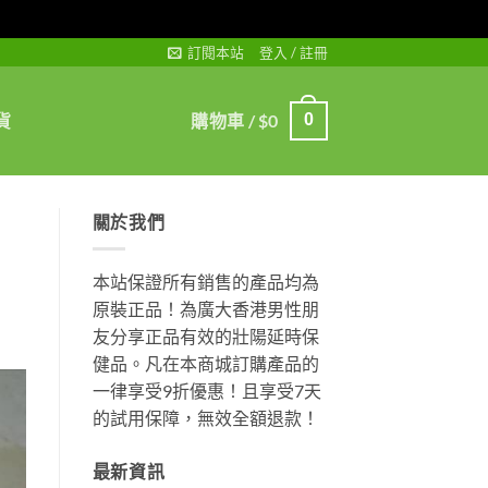
訂閱本站
登入 / 註冊
貨
購物車 /
$
0
0
關於我們
本站保證所有銷售的產品均為
原裝正品！為廣大香港男性朋
友分享正品有效的壯陽延時保
健品。凡在本商城訂購產品的
一律享受9折優惠！且享受7天
的試用保障，無效全額退款！
最新資訊