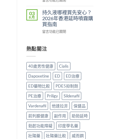
用
留言功能已關閉
法
理
〈Tadacip
完
一
作
香
整
持久液哪裡買先安心？
03
次
用？
港
分
8 月
2026年香港延時噴霧購
講
2026
邊
析
買指南
清
香
度
2026：
楚〉
在
港
買
留言功能已關閉
常
中
〈持
用
正
見
久
家
貨？
副
液
實
2026
熱點關注
作
哪
測
年
用、
裡
評
購
安
買
價〉
買
全
40歲男性健康
Cialis
先
中
渠
服
安
道
用
Dapoxetine
ED
ED治療
心？
＋
方
2026
價
法
ED藥物比較
PDE5抑制劑
年
錢
與
香
完
正
PE治療
Priligy
Sildenafil
港
整
貨
延
Vardenafil
他達拉非
保健品
指
購
時
南〉
買
前列腺健康
副作用
助勃延時
噴
中
指
霧
南〉
勃起功能障礙
印度學名藥
購
中
買
壯陽藥
壯陽藥比較
威而鋼
指