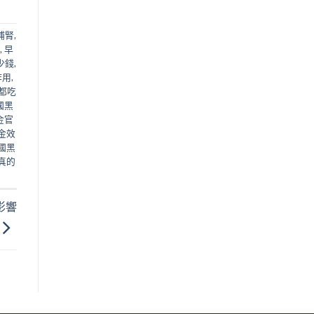
補腎
,
,
早
少錢
,
作用
,
都吃
國黑
金官
金效
國黑
真的
影響