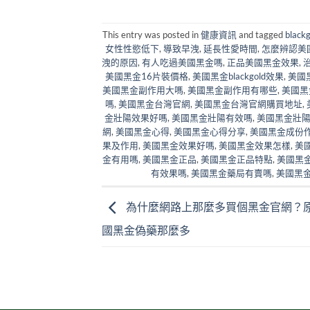
This entry was posted in
健康資訊
and tagged
blac
女性性慾低下
,
導致早洩
,
延長性愛時間
,
怎麼辨認美
洩的原因
,
有人吃過美國黑金嗎
,
正品美國黑金效果
,
美國黑金16片裝價格
,
美國黑金blackgold效果
,
美國黑
美國黑金副作用大嗎
,
美國黑金副作用有哪些
,
美國黑
嗎
,
美國黑金台灣官網
,
美國黑金台灣官網購買地址
,
金壯陽效果好嗎
,
美國黑金壯陽有效嗎
,
美國黑金壯
網
,
美國黑金心得
,
美國黑金心得分享
,
美國黑金成份
果及作用
,
美國黑金效果好嗎
,
美國黑金效果怎樣
,
美
金有用嗎
,
美國黑金正品
,
美國黑金正品特點
,
美國黑
有效果嗎
,
美國黑金藥局有賣嗎
,
美國黑
為什麼網路上那麼多買個黑金官網？
國黑金偽藥那麼多