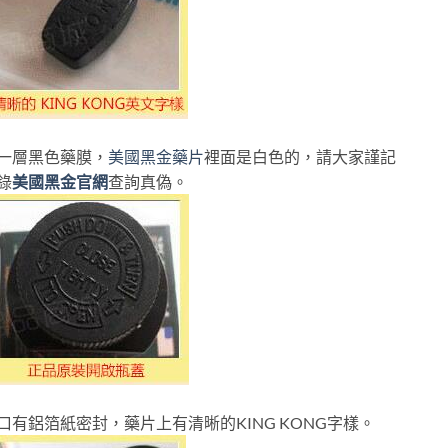
一層黑色藥膜，
美國黑金藥片
裡面是白色的，請大家謹記
錄
美國黑金官網
查詢真偽。
有鋁箔紙密封，藥片上有清晰的KING KONG字樣。