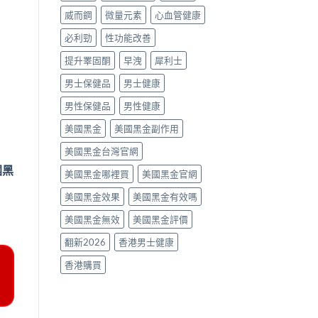
南〉
威而鋼
微量元素
心血管健康
中
必利勁
性功能改善
提升睪固酮
早洩
犀利士
男士保健品
男士健康
男性保健品
男性健康
美國黑金
美國黑金副作用
美國黑金台灣官網
國黑
美國黑金哪裡買
美國黑金官網
美國黑金效果
美國黑金有效嗎
美國黑金無效
美國黑金評價
翻新2026
香港男士健康
香港購買