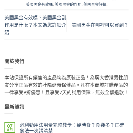
美國黑金有效嗎
,
美國黑金的作用
,
美國黑金評價
.
美國黑金有效嗎？美國黑金副
作用是什麼？本文為您詳細介
美國黑金在哪裡可以買到？
紹
關於我們
本站保證所有銷售的產品均為原裝正品！為廣大香港男性朋
友分享正品有效的壯陽延時保健品。凡在本商城訂購產品的
一律享受9折優惠！且享受7天的試用保障，無效全額退款！
最新資訊
必利勁用法用量完整教學：幾時食？食幾多？正確
07
8 月
食法一次講清楚