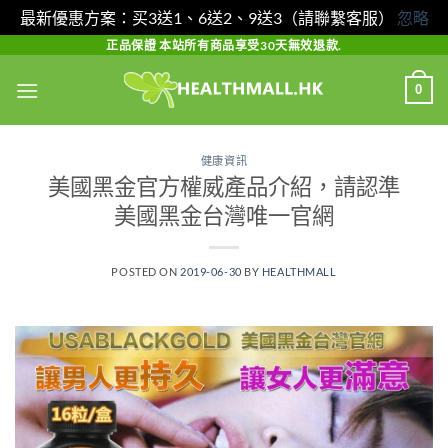
最新優惠方案：买3送1、6送2、9送3（請聯繫客服）
忽略
Skip
正品保證 本站所有商品享受30天無效退款.
to
0
content
健康資訊
美國黑金官方權威產品介紹，請認準
美國黑金台灣唯一官網
POSTED ON
2019-06-30
BY
HEALTHMALL