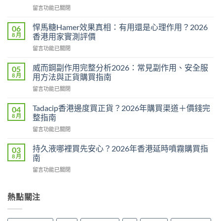
在
留言功能已關閉
〈必
利
悍馬糖Hamer效果真相：有用還是心理作用？2026
06
勁
8 月
香港用家實測評價
用
在
留言功能已關閉
法
〈悍
用
馬
量
威而鋼副作用完整分析2026：常見副作用、安全服
05
糖
完
8 月
用方法與正貨購買指南
Hamer
整
在
留言功能已關閉
效
教
〈威
果
學：
而
真
Tadacip香港邊度買正貨？2026年購買渠道＋價錢完
04
幾
鋼
相：
8 月
整指南
時
副
有
食？
在
留言功能已關閉
作
用
食
〈Tadacip
用
還
幾
香
完
持久液哪裡買先安心？2026年香港延時噴霧購買指
03
是
多？
港
整
8 月
南
心
正
邊
分
理
確
在
留言功能已關閉
度
析
作
食
〈持
買
2026：
用？
法
久
正
常
2026
一
液
熱點關注
貨？
見
香
次
哪
2026
副
港
講
裡
年
作
用
清
買
購