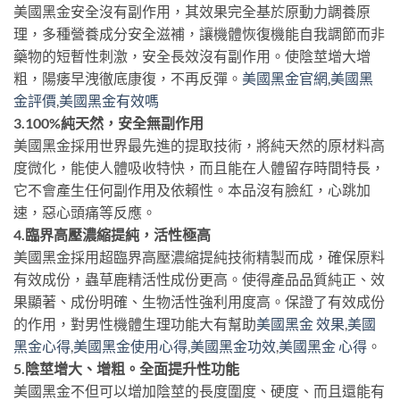
美國黑金安全沒有副作用，其效果完全基於原動力調養原
理，多種營養成分安全滋補，讓機體恢復機能自我調節而非
藥物的短暫性刺激，安全長效沒有副作用。使陰莖增大增
粗，陽痿早洩徹底康復，不再反彈。
美國黑金官網
,
美國黑
金評價
,
美國黑金有效嗎
3.100%純天然，安全無副作用
美國黑金採用世界最先進的提取技術，將純天然的原材料高
度微化，能使人體吸收特快，而且能在人體留存時間特長，
它不會產生任何副作用及依賴性。本品沒有臉紅，心跳加
速，惡心頭痛等反應。
4.臨界高壓濃縮提純，活性極高
美國黑金採用超臨界高壓濃縮提純技術精製而成，確保原料
有效成份，蟲草鹿精活性成份更高。使得產品品質純正、效
果顯著、成份明確、生物活性強利用度高。保證了有效成份
的作用，對男性機體生理功能大有幫助
美國黑金 效果
,
美國
黑金心得
,
美國黑金使用心得
,
美國黑金功效
,
美國黑金 心得
。
5.陰莖增大、增粗。全面提升性功能
美國黑金不但可以增加陰莖的長度圍度、硬度、而且還能有