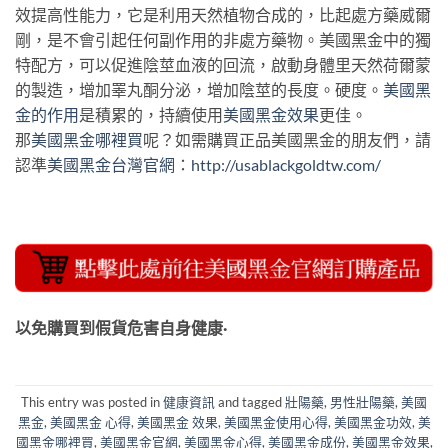
效提高性能力，它是利用天然植物合成的，比起處方藥威爾
剛，是不會引起任何副作用的非處方藥物。美國黑金中的獨
特配方，可以促進陰莖血液的回流，啟動身體里天然荷爾蒙
的製造，增加睪丸酮分泌，增加陰莖的長度。硬度。
美國黑
金的作用
是積累的，持續使用
美國黑金效果
更佳。
那
美國黑金哪裡買
呢？如需購買正品美國黑金的朋友們，請
認準
美國黑金台灣官網
：
http://usablackgoldtw.com/
以免購買到假貨危害自身健康·
This entry was posted in
健康資訊
and tagged
壯陽藥
,
男性壯陽藥
,
美國
黑金
,
美國黑金 心得
,
美國黑金 效果
,
美國黑金使用心得
,
美國黑金功效
,
美
國黑金哪裡買
,
美國黑金官網
,
美國黑金心得
,
美國黑金成份
,
美國黑金效果
,