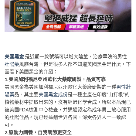
美國黑金
是近期一款號稱可以增大陰莖，治療早洩的男性
壯陽藥
風靡台灣，但是很多人都不知道美國黑金是什麼，下
面看下美國黑金的介紹：
1.美國加利福尼亞州歐化大藥廠研製，品質可靠
美國黑金為美國加利福尼亞州歐化大藥廠研製的一種
男性壯
陽藥
品，其主要
美國黑金成份
是一種主產在印度“山打根”的
植物藥材中提取出來的，沒有經過化學合成，所以本品現已
被美國FDA檢測中心檢查，并通過認定為成年男士放心服用
的壯陽佳品。現已經遠銷世界各國，深受各界人士一致認
可。
2.原動力調養，自我調節更安全