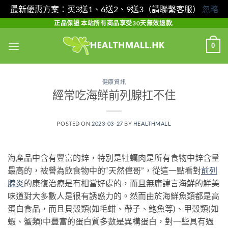
最新優惠方案：买3送1、6送2、9送3（請聯繫客服）
忽略
Skip
正品保證 本站所有商品享受30天無效退款.
to
0
content
健康資訊
經常吃海鮮前列腺扛不住
POSTED ON
2023-03-27
BY
HEALTHMALL
海產品中含有豐富的鋅，特別是牡蠣肉是所有食物中鋅含量
最高的，被譽為飲食物中的“天然偉哥”，從這一點看對
前列
腺炎
的康復治療是有相當好處的，而且無庸諱言海鮮的鮮美
味道對大多數人是很有誘惑力的。然而由於海鮮魚類都是高
蛋白食品，而且貝殼類(如毛蚶、帶子、鮑魚等)、甲殼類(如
蝦、蟹類)中豐富的蛋白質多數是異構蛋白，對一些具有過