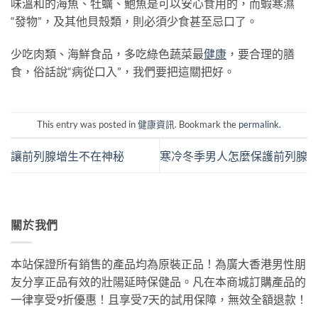
味溫和的海魚、牡蠣、鮑魚是可以安心食用的，而蝦寒濕
“發物”，及其他貝殼類，則必須少食甚至忌口了。
少吃肉類、海鮮食品，多吃綠色蔬菜最
健康
，要合理的膳
食，俗話說“病從口入”，我們要把這關把好。
This entry was posted in
健康資訊
. Bookmark the
permalink
.
讓前列腺增生不在神秘
寒冷冬季男人怎麼保護前列腺
關於我們
本站保證所有銷售的產品均為原裝正品！為廣大香港男性朋
友分享正品有效的壯陽延時保健品。凡在本商城訂購產品的
一律享受9折優惠！且享受7天的試用保障，無效全額退款！