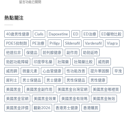
港
在
留言功能已關閉
裡
年
作
用
〈必
買
購
用、
家
利
先
買
安
實
勁
熱點關注
安
渠
全
測
與
心？
道
服
評
其
2026
＋
用
價〉
他
年
價
40歲男性健康
Cialis
Dapoxetine
ED
ED治療
ED藥物比較
方
中
早
香
錢
法
洩
港
完
PDE5抑制劑
PE治療
Priligy
Sildenafil
Vardenafil
Viagra
與
藥
延
整
正
物
時
他達拉非
保健品
前列腺健康
副作用
助勃延時
指
貨
比
噴
南〉
購
較
勃起功能障礙
印度學名藥
壯陽藥
壯陽藥比較
威而鋼
霧
中
買
2026：
購
指
口
威而鋼
微量元素
心血管健康
性功能改善
提升睪固酮
早洩
買
南〉
服
指
中
犀利士
男士保健品
男士健康
男性保健品
男性健康
藥、
南〉
噴
中
美國黑金
美國黑金副作用
美國黑金台灣官網
美國黑金哪裡買
劑、
雙
美國黑金官網
美國黑金效果
美國黑金有效嗎
美國黑金無效
效
片
美國黑金評價
翻新2026
香港男士健康
香港購買
點
樣
揀？〉
中