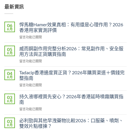
最新資訊
悍馬糖Hamer效果真相：有用還是心理作用？2026
06
8 月
香港用家實測評價
在
留言功能已關閉
〈悍
馬
威而鋼副作用完整分析2026：常見副作用、安全服
05
糖
8 月
用方法與正貨購買指南
Hamer
在
留言功能已關閉
效
〈威
果
而
真
Tadacip香港邊度買正貨？2026年購買渠道＋價錢完
04
鋼
相：
8 月
整指南
副
有
在
留言功能已關閉
作
用
〈Tadacip
用
還
香
完
持久液哪裡買先安心？2026年香港延時噴霧購買指
03
是
港
整
8 月
南
心
邊
分
理
在
留言功能已關閉
度
析
作
〈持
買
2026：
用？
久
正
必利勁與其他早洩藥物比較2026：口服藥、噴劑、
03
常
2026
液
貨？
8 月
雙效片點樣揀？
見
香
哪
2026
副