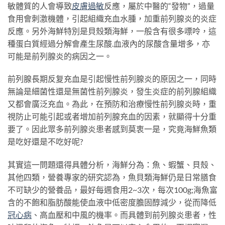
敏體質的人會導致
皮膚過敏
反應，屬於中醫的“發物”，過量
食用會刺激機體，引起組織充血水腫，加重前列腺炎的炎症
反應。另外海鮮特別是貝殼類海鮮，一般含有很多嘌呤，這
種蛋白質經過分解會產生尿酸.血液內的尿酸含量增多，亦
可能是前列腺炎的病因之一。
前列腺長期反复充血是引起慢性前列腺炎的原因之一，同時
無論是細菌性還是無菌性前列腺炎，發生炎症的前列腺組織
又都會廣泛充血。為此，在預防和治療慢性前列腺炎時，重
視防止可能引起或者增加前列腺充血的因素，就顯得十分重
要了。因此眾多前列腺炎患者感到莫衷一是，究竟海鮮魚類
是吃好還是不吃好呢?
其實這一問題還得具體分析，海鮮分為：魚、蝦蟹、貝殼、
其他四類，營養專家的研究認為，魚貝類海鮮仍是日常膳食
不可缺少的營養品，最好每週食用2~3次，每次100g;海魚富
含的不飽和脂肪酸能使血液中低密度膽固醇減少，從而降低
冠心病
、高血壓和中風的機率。而具體到前列腺炎患者，性