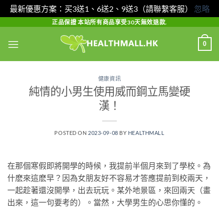
最新優惠方案：买3送1、6送2、9送3（請聯繫客服）
忽略
Skip
正品保證 本站所有商品享受30天無效退款.
to
0
content
健康資訊
純情的小男生使用威而鋼立馬變硬
漢！
POSTED ON
2023-09-08
BY
HEALTHMALL
在那個寒假即將開學的時候，我提前半個月來到了學校。為
什麽來這麽早？因為女朋友好不容易才答應提前到校兩天，
一起趁著還沒開學，出去玩玩。某外地景區，來回兩天（畫
出來，這一句要考的）。當然，大學男生的心思你懂的。