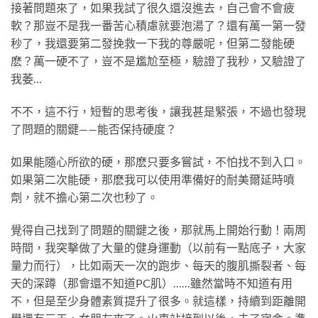
接著問題來了，如果我試了很久還沒進去，自己會不會疲
軟？那豈不是我一番苦心積慮就要泡湯了？還有萬一第一發
秒了，我還要第二發挽救一下我的尊嚴呢，但第二發能硬
麽？萬一硬不了，豈不是尷尬至極，驗證了我秒，又驗證了
我萎…
不不，這不行，短暫的思考後，讓我甚是緊張，不過也發現
了問題的關鍵——能否保持硬度？
如果能隨心所欲的硬，那麽只要多嘗試，不怕找不到入口。
如果第二次能硬，那麽我可以使用準備好的耐美爾延時噴
劑，就不擔心第二次也秒了。
覺得自己找到了問題的關鍵之後，那就馬上開始行動！兩周
時間，我突擊做了大量的健身運動（以前有一點底子，大家
量力而行），比如兩天一次的跑步、每天的腹肌撕裂者、每
天的深蹲（那會還不知道PC肌）……雖然當時不知道有用
不，但是至少身體素質提升了很多。就這樣，持續到距離開