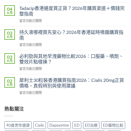
〈威
而
Tadacip香港邊度買正貨？2026年購買渠道＋價錢完
04
鋼
8 月
整指南
副
在
留言功能已關閉
作
〈Tadacip
用
香
完
持久液哪裡買先安心？2026年香港延時噴霧購買指
03
港
整
8 月
南
邊
分
在
留言功能已關閉
度
析
〈持
買
2026：
久
正
必利勁與其他早洩藥物比較2026：口服藥、噴劑、
03
常
液
貨？
8 月
雙效片點樣揀？
見
哪
2026
副
在
留言功能已關閉
裡
年
作
〈必
買
購
用、
利
先
犀利士30粒裝香港購買指南2026：Cialis 20mg正貨
02
買
安
勁
安
8 月
價格、真假辨別與使用建議
渠
全
與
心？
道
服
在
留言功能已關閉
其
2026
＋
用
〈犀
他
年
價
方
利
早
香
錢
法
士
熱點關注
洩
港
完
與
30
藥
延
整
正
粒
物
時
指
貨
裝
比
噴
40歲男性健康
Cialis
Dapoxetine
ED
ED治療
ED藥物比較
南〉
購
香
較
霧
中
買