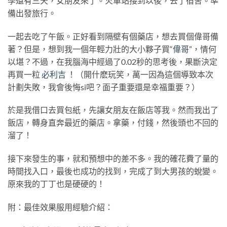
學還有三天，女朋友來了。火車站接到以後，去了宿舍。準
備出發旅行。
一起去吃了午飯。正好看到隔壁有個藥店，想去買個偉哥備
著？但是，想到我一個年輕力壯的大小夥子買“
偉哥
”，情何
以堪？不過，在我腦海中經過了0.02秒的思考後，果斷決定
再買一粒
必利吉
！（開什麽玩笑，萬一因為這個導致本次
計劃失敗，我會後悔si吧？面子重要還是幸福重要？）
於是我借口去買包紙，先讓女朋友在飯店等我。然而我出了
飯店，轉身直奔最近的藥店。拿藥，付錢，然後頭也不回的
溜了！
接下來發生的事，就和預想中的差不多。我的確花費了量的
時間找入口，最後也成功的找到，完成了到大男孩的蛻變。
原來我的丁丁也是硬硬的！
附：最佳效果服用經驗介紹：