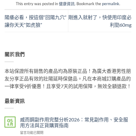
This entry was posted in
健康資訊
. Bookmark the
permalink
.
陽痿必看，按這個“回陽九穴”
剛進入就射了，快使用印度必
讓你天天“如虎狼”
利勁60mg
關於我們
本站保證所有銷售的產品均為原裝正品！為廣大香港男性朋
友分享正品有效的壯陽延時保健品。凡在本商城訂購產品的
一律享受9折優惠！且享受7天的試用保障，無效全額退款！
最新資訊
威而鋼副作用完整分析2026：常見副作用、安全服
05
8 月
用方法與正貨購買指南
在
留言功能已關閉