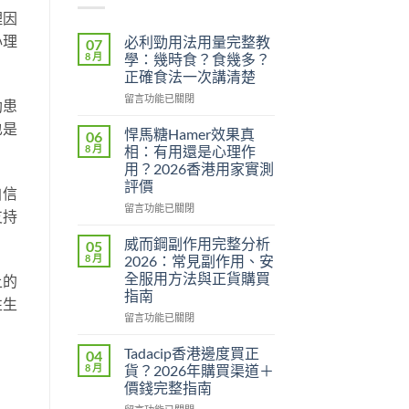
理因
心理
必利勁用法用量完整教
07
8 月
學：幾時食？食幾多？
正確食法一次講清楚
在
留言功能已關閉
助患
〈必
也是
利
悍馬糖Hamer效果真
06
勁
。
8 月
相：有用還是心理作
用
用？2026香港用家實測
法
評價
自信
用
量
在
留言功能已關閉
支持
完
〈悍
整
馬
威而鋼副作用完整分析
05
教
糖
8 月
2026：常見副作用、安
學：
Hamer
全服用方法與正貨購買
上的
幾
效
指南
時
果
性生
食？
真
在
留言功能已關閉
食
相：
〈威
幾
有
而
Tadacip香港邊度買正
04
多？
用
鋼
8 月
貨？2026年購買渠道＋
正
還
副
價錢完整指南
確
是
作
食
心
在