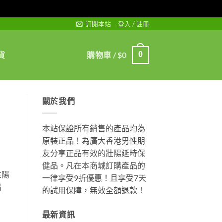
訂閱本站
登入 / 註冊
貨
購物車 /
$
0
0
關於我們
本站保證所有銷售的產品均為
原裝正品！為廣大香港男性朋
友分享正品有效的壯陽延時保
健品。凡在本商城訂購產品的
性陽
一律享受9折優惠！且享受7天
出
的試用保障，無效全額退款！
最新資訊