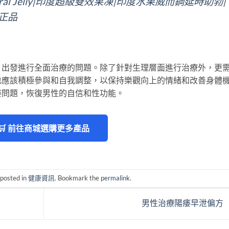
e Oral Jelly|印度超級雙效果凍|印度水果威而鋼延時助勃|
正品
」出發進行全面治療的問題。除了針對生理層面進行治療外，更
也應該積極參與和自我調整，以保持樂觀向上的情緒和改善身體
痿問題，恢復男性的自信和性功能。
🛒 前往商城選購更多產品
 posted in
健康資訊
. Bookmark the
permalink
.
男性治療陽痿早泄偏方