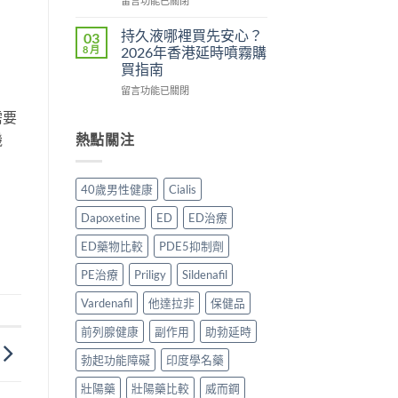
用
留言功能已關閉
法
理
〈Tadacip
完
一
作
香
整
持久液哪裡買先安心？
03
次
用？
港
分
8 月
2026年香港延時噴霧購
講
2026
邊
析
買指南
清
香
度
2026：
楚〉
在
港
買
留言功能已關閉
常
中
〈持
用
正
見
需要
久
家
貨？
副
液
實
2026
機
熱點關注
作
哪
測
年
用、
裡
評
購
安
買
價〉
買
全
40歲男性健康
Cialis
先
中
渠
服
安
道
用
Dapoxetine
ED
ED治療
心？
＋
方
2026
價
法
ED藥物比較
PDE5抑制劑
年
錢
與
香
完
正
PE治療
Priligy
Sildenafil
港
整
貨
延
Vardenafil
他達拉非
保健品
指
購
時
南〉
買
前列腺健康
副作用
助勃延時
噴
中
指
霧
南〉
勃起功能障礙
印度學名藥
購
中
買
壯陽藥
壯陽藥比較
威而鋼
指