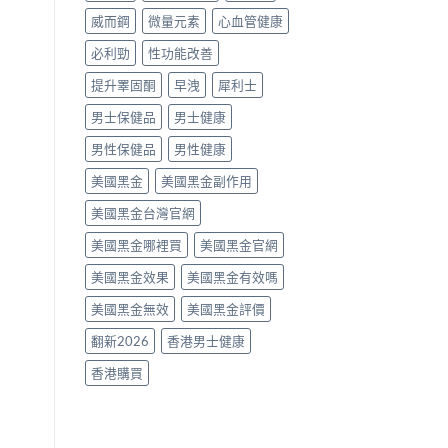
南〉
威而鋼
微量元素
心血管健康
中
必利勁
性功能改善
提升睪固酮
早洩
犀利士
男士保健品
男士健康
男性保健品
男性健康
美國黑金
美國黑金副作用
美國黑金台灣官網
美國黑金哪裡買
美國黑金官網
美國黑金效果
美國黑金有效嗎
美國黑金無效
美國黑金評價
翻新2026
香港男士健康
香港購買