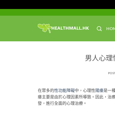
Skip
to
content
HO
男人心理
POS
在眾多的
性功能障礙
中，心理性
陽痿
是一
痿主要是由於心理因素所導致。因此，治
發，進行全面的心理治療。