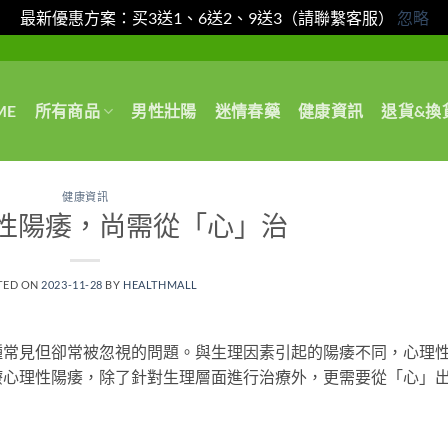
最新優惠方案：买3送1、6送2、9送3（請聯繫客服）
忽略
ME
所有商品
男性壯陽
迷情春藥
健康資訊
退貨&換
健康資訊
性陽痿，尚需從「心」治
TED ON
2023-11-28
BY
HEALTHMALL
種常見但卻常被忽視的問題。與生理因素引起的陽痿不同，心理
療心理性陽痿，除了針對生理層面進行治療外，更需要從「心」