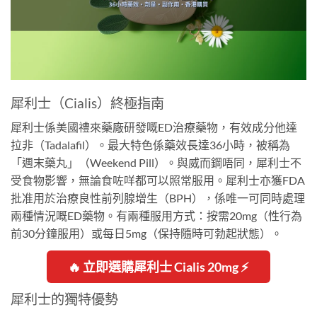
犀利士（Cialis）終極指南
犀利士係美國禮來藥廠研發嘅ED治療藥物，有效成分他達
拉非（Tadalafil）。最大特色係藥效長達36小時，被稱為
「週末藥丸」（Weekend Pill）。與威而鋼唔同，犀利士不
受食物影響，無論食咗咩都可以照常服用。犀利士亦獲FDA
批准用於治療良性前列腺增生（BPH），係唯一可同時處理
兩種情況嘅ED藥物。有兩種服用方式：按需20mg（性行為
前30分鐘服用）或每日5mg（保持隨時可勃起狀態）。
🔥 立即選購犀利士 Cialis 20mg ⚡
犀利士的獨特優勢