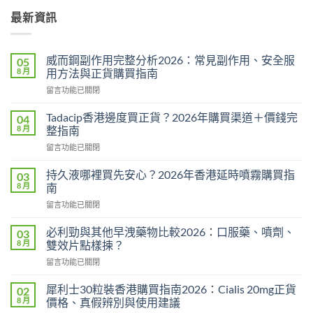
最新資訊
威而鋼副作用完整分析2026：常見副作用、安全服
05
8 月
用方法與正貨購買指南
在
留言功能已關閉
〈威
而
Tadacip香港邊度買正貨？2026年購買渠道＋價錢完
04
鋼
8 月
整指南
副
在
留言功能已關閉
作
〈Tadacip
用
香
完
持久液哪裡買先安心？2026年香港延時噴霧購買指
03
港
整
8 月
南
邊
分
在
留言功能已關閉
度
析
〈持
買
2026：
久
正
必利勁與其他早洩藥物比較2026：口服藥、噴劑、
03
常
液
貨？
8 月
雙效片點樣揀？
見
哪
2026
副
在
留言功能已關閉
裡
年
作
〈必
買
購
用、
利
先
犀利士30粒裝香港購買指南2026：Cialis 20mg正貨
02
買
安
勁
安
8 月
價格、真假辨別與使用建議
渠
全
與
心？
道