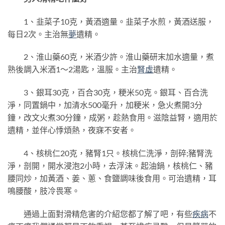
1、韭菜子10克，黃酒適量。韭菜子水煎，黃酒送服，
每日2次。主治無
夢
遺精。
2、淮山藥60克，米酒少許。淮山藥研末加水適量，煮
熟後調入米酒1～2湯匙，溫服。主治
腎虛
遺精。
3、銀耳30克，百合30克，粳米50克。銀耳、百合洗
淨，同置鍋中，加清水500毫升，加粳米，急火煮開3分
鐘，改文火煮30分鐘，成粥，趁熱食用。滋陰益腎，適用於
遺精，並伴心悸煩熱，夜寐不安者。
4、核桃仁20克，豬腎1只。核桃仁洗淨，剖碎;豬腎洗
淨，剖開，開水浸泡2小時，去浮沫。起油鍋，核桃仁、豬
腰同炒，加黃酒、姜、蔥、食鹽調味後食用。可治遺精，耳
鳴腰酸，肢冷畏寒。
通過上面對滑精危害的介紹您都了解了吧，有些
疾病
不