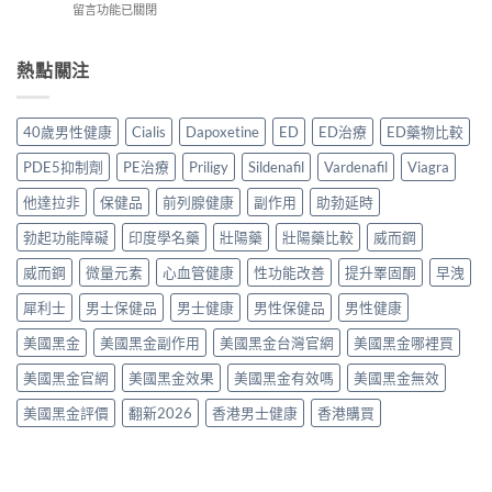
服
在
留言功能已關閉
其
2026
＋
用
〈犀
他
年
價
方
利
早
香
錢
法
士
熱點關注
洩
港
完
與
30
藥
延
整
正
粒
物
時
指
貨
裝
比
噴
40歲男性健康
Cialis
Dapoxetine
ED
ED治療
ED藥物比較
南〉
購
香
較
霧
中
買
港
2026：
購
PDE5抑制劑
PE治療
Priligy
Sildenafil
Vardenafil
Viagra
指
購
口
買
南〉
買
服
他達拉非
保健品
前列腺健康
副作用
助勃延時
指
中
指
藥、
南〉
南
勃起功能障礙
印度學名藥
壯陽藥
壯陽藥比較
威而鋼
噴
中
2026：
劑、
Cialis
威而鋼
微量元素
心血管健康
性功能改善
提升睪固酮
早洩
雙
20mg
效
犀利士
男士保健品
男士健康
男性保健品
男性健康
正
片
貨
點
美國黑金
美國黑金副作用
美國黑金台灣官網
美國黑金哪裡買
價
樣
格、
揀？〉
美國黑金官網
美國黑金效果
美國黑金有效嗎
美國黑金無效
真
中
假
美國黑金評價
翻新2026
香港男士健康
香港購買
辨
別
與
使