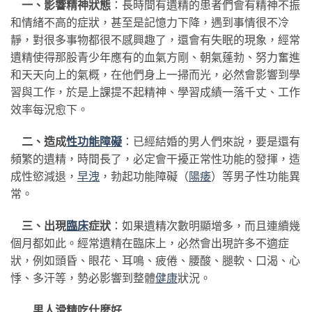
一、影響精神狀態
：長時間有遺精的患者們會有精神不振
和情緒不高的症狀，甚至是記憶力下降，遇到事情很不冷
靜，對很多事物都很不感興趣了，還會有失眠的現象，經常
遺精使得那股青少年應有的血氣方剛、朝氣蓬勃、努力奮進
和天天向上的氣概，在他們身上一掃而光，必然會影響到學
習與工作，於是上課提不起精神、學習成績一落千丈、工作
效率每況愈下。
二、造成
性功能障礙
：已經結婚的男人們來說，要是還有
頻繁的遺精，時間長了，必定會干擾正常性功能的發揮，造
成性慾減退，
早洩
，勃起功能障礙（
陽痿
）等男子性功能異
常。
三、出現
臨床
症狀
：如果遺精次數明顯增多，而且連續幾
個月都如此。經常遺精在臨床上，必然會出現許多不適症
狀，例如頭昏、眼花、耳鳴、疲倦、腰酸、腿軟、口渴、心
悸、多汗等，勢必影響到整體
健康
狀況。
男人滑精吃什麼好