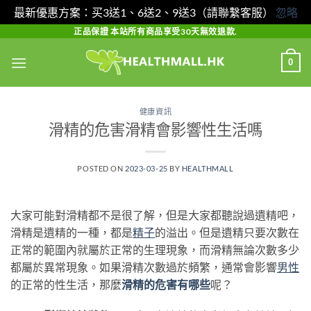
最新優惠方案：买3送1、6送2、9送3（請聯繫客服）
忽略
Skip
正品保證 本站所有商品享受30天無效退款.
to
0
content
健康資訊
滑精的危害滑精會影響性生活嗎
POSTED ON
2023-03-25
BY
HEALTHMALL
大家可能對滑精都不是很了解，但是大家都聽說過遺精吧，
滑精是遺精的一種，都是
精子
的溢出。但是遺精只要次數在
正常的範圍內就屬於正常的生理現象，而滑精無論次數多少
都屬於異常現象。如果滑精次數過於頻繁，通常會影響
男性
的正常的性生活，那麼
滑精的危害有哪些
呢？